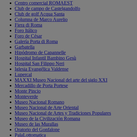
Centro comercial ROMAEST
Club de campo de Castelgandolfo
Club de golf Acqua Santa
Columna de Marco Aurelio
Fiera di Roma
Foro Itálico
Foro de César
Galería Porta di Roma
Garbatella
Hipódromo de Capannelle
Hospital Infantil Bambino Gesù
Hospital San Filippo Neri
Iglesia Evangélica Valdense
Lupercal
MAXXI Museo Nacional del arte del siglo XXI
Mercadillo de Porta Portese
Monte Pincio
Monteverde
Museo Nacional Romano
Museo Nacional de Arte Oriental
Museo Nacional de Artes y Tradiciones Populares
Museo de la Civilización Romana
Museo de las Murallas
Oratorio del Gonfalone
PalaLottomatica