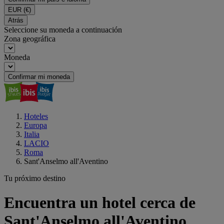
EUR
(€)
Atrás
Seleccione su moneda a continuación
Zona geográfica
Moneda
Confirmar mi moneda
Hoteles
Europa
Italia
LACIO
Roma
Sant'Anselmo all'Aventino
Tu próximo destino
Encuentra un hotel cerca de
Sant'Anselmo all'Aventino,