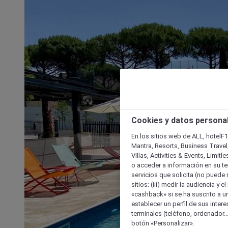
Cookies y datos persona
En los sitios web de ALL, hotelF1
Mantra, Resorts, Business Travel
Villas, Activities & Events, Limit
o acceder a información en su ter
servicios que solicita (no puede 
sitios; (iii) medir la audiencia y 
«cashback» si se ha suscrito a uno
establecer un perfil de sus inter
terminales (teléfono, ordenador..
botón «Personalizar».