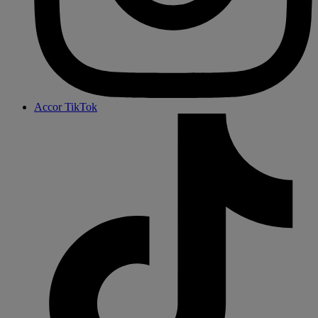
Accor TikTok