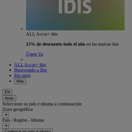
ALL Accor+ ibis
15% de descuento todo el año
en las marcas ibis
Únete Ya
ALL Accor+ ibis
Bienvenido a Ibis
ibis store
Más
EN
Atrás
Seleccione su país e idioma a continuación
Zona geográfica
País / Región - Idioma
Confirmar mi país e idioma