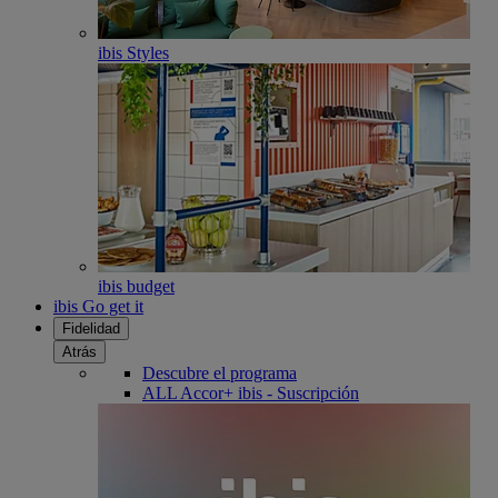
ibis Styles
ibis budget
ibis Go get it
Fidelidad
Atrás
Descubre el programa
ALL Accor+ ibis - Suscripción