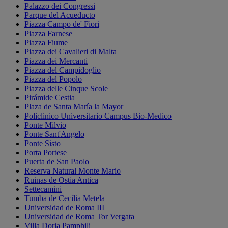
Palazzo dei Congressi
Parque del Acueducto
Piazza Campo de' Fiori
Piazza Farnese
Piazza Fiume
Piazza dei Cavalieri di Malta
Piazza dei Mercanti
Piazza del Campidoglio
Piazza del Popolo
Piazza delle Cinque Scole
Pirámide Cestia
Plaza de Santa María la Mayor
Policlinico Universitario Campus Bio-Medico
Ponte Milvio
Ponte Sant'Angelo
Ponte Sisto
Porta Portese
Puerta de San Paolo
Reserva Natural Monte Mario
Ruinas de Ostia Antica
Settecamini
Tumba de Cecilia Metela
Universidad de Roma III
Universidad de Roma Tor Vergata
Villa Doria Pamphili