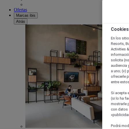
Ofertas
Marcas ibis
Atrás
Cookies
En los siti
Resorts, B
Activities 
información
solicita (n
audiencia y
a uno; (v) 
ofrecerle p
entre esto
Si acepta e
(si lo ha f
mostrarle 
con datos 
«publicidad
Podrá modi