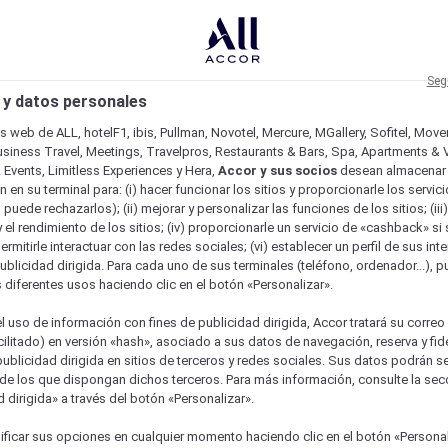
Seg
 y datos personales
os web de ALL, hotelF1, ibis, Pullman, Novotel, Mercure, MGallery, Sofitel, Mov
usiness Travel, Meetings, Travelpros, Restaurants & Bars, Spa, Apartments & Vi
& Events, Limitless Experiences y Hera,
Accor y sus socios
desean almacenar 
 en su terminal para: (i) hacer funcionar los sitios y proporcionarle los servic
o puede rechazarlos); (ii) mejorar y personalizar las funciones de los sitios; (iii
 el rendimiento de los sitios; (iv) proporcionarle un servicio de «cashback» si 
permitirle interactuar con las redes sociales; (vi) establecer un perfil de sus in
ublicidad dirigida. Para cada uno de sus terminales (teléfono, ordenador...), p
s diferentes usos haciendo clic en el botón «Personalizar».
l uso de información con fines de publicidad dirigida, Accor tratará su correo
acilitado) en versión «hash», asociado a sus datos de navegación, reserva y fid
publicidad dirigida en sitios de terceros y redes sociales. Sus datos podrán 
de los que dispongan dichos terceros. Para más información, consulte la sec
 dirigida» a través del botón «Personalizar».
ficar sus opciones en cualquier momento haciendo clic en el botón «Personal