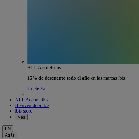
ALL Accor+ ibis
15% de descuento todo el año
en las marcas ibis
Únete Ya
ALL Accor+ ibis
Bienvenido a Ibis
ibis store
Más
EN
Atrás