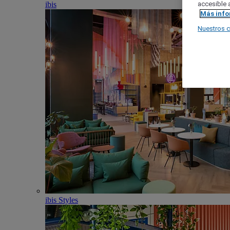
ibis
accesible a
Más inf
Nuestros 
ibis Styles