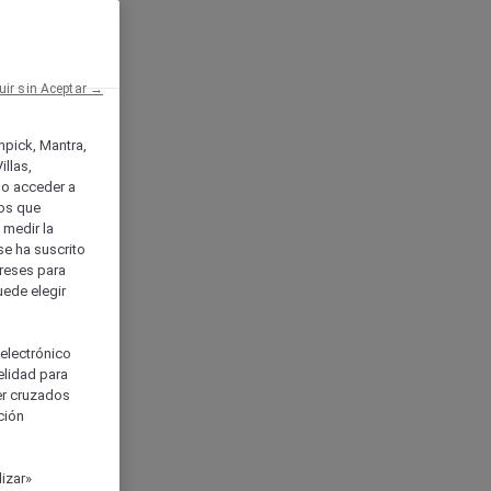
uir sin Aceptar →
enpick, Mantra,
llas,
o acceder a
ios que
) medir la
se ha suscrito
tereses para
uede elegir
 electrónico
elidad para
ser cruzados
ción
izar»