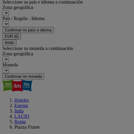
Seleccione su país e idioma a continuación
Zona geográfica
País / Región - Idioma
Confirmar mi país e idioma
EUR
(€)
Atrás
Seleccione su moneda a continuación
Zona geográfica
Moneda
Confirmar mi moneda
Hoteles
Europa
Italia
LACIO
Roma
Piazza Fiume