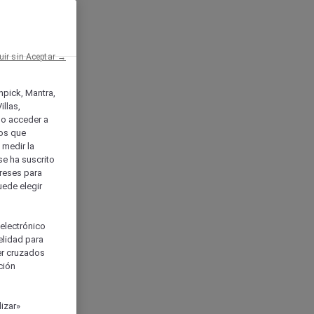
uir sin Aceptar →
enpick, Mantra,
llas,
o acceder a
ios que
) medir la
se ha suscrito
tereses para
uede elegir
 electrónico
elidad para
ser cruzados
ción
izar»