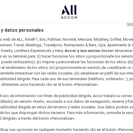
Seg
 y datos personales
os web de ALL, hotelF1, ibis, Pullman, Novotel, Mercure, MGallery, Sofitel, Mov
usiness Travel, Meetings, Travelpros, Restaurants & Bars, Spa, Apartments & Vi
& Events, Limitless Experiences y Hera,
Accor y sus socios
desean almacenar 
 en su terminal para: (i) hacer funcionar los sitios y proporcionarle los servic
o puede rechazarlos); (ii) mejorar y personalizar las funciones de los sitios; (iii
 el rendimiento de los sitios; (iv) proporcionarle un servicio de «cashback» si 
permitirle interactuar con las redes sociales; (vi) establecer un perfil de sus in
ublicidad dirigida. Para cada uno de sus terminales (teléfono, ordenador...), p
s diferentes usos haciendo clic en el botón «Personalizar».
l uso de información con fines de publicidad dirigida, Accor tratará su correo
acilitado) en versión «hash», asociado a sus datos de navegación, reserva y fid
publicidad dirigida en sitios de terceros y redes sociales. Sus datos podrán 
de los que dispongan dichos terceros. Para más información, consulte la sec
 dirigida» a través del botón «Personalizar».
ficar sus opciones en cualquier momento haciendo clic en el botón «Personal