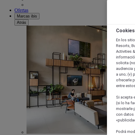
Ofertas
Marcas ibis
Atrás
Cookies
En los siti
Resorts, B
Activities 
información
solicita (n
audiencia y
a uno; (v) 
ofrecerle p
entre esto
Si acepta e
(si lo ha f
mostrarle 
con datos 
«publicidad
Podrá modi