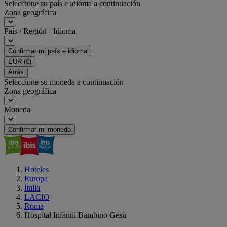
Seleccione su país e idioma a continuación
Zona geográfica
País / Región - Idioma
Confirmar mi país e idioma
EUR
(€)
Atrás
Seleccione su moneda a continuación
Zona geográfica
Moneda
Confirmar mi moneda
Hoteles
Europa
Italia
LACIO
Roma
Hospital Infantil Bambino Gesù