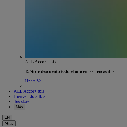
ALL Accor+ ibis
15% de descuento todo el año
en las marcas ibis
Únete Ya
ALL Accor+ ibis
Bienvenido a Ibis
ibis store
Más
EN
Atrás