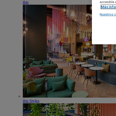
ibis
accesible a
Más inf
Nuestros 
ibis Styles