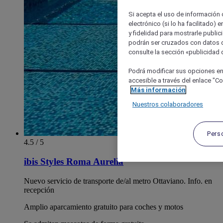
Si acepta el uso de información c
electrónico (si lo ha facilitado)
y fidelidad para mostrarle public
podrán ser cruzados con datos d
consulte la sección «publicidad d
Podrá modificar sus opciones en
accesible a través del enlace "Coo
Más información
Nuestros colaboradores
Pers
4.5 / 5
ibis Styles Roma Aurelia
Nuevo servicio de transporte de/al metro Ottaviano. Info. en
recepción
Amplio aparcamiento gratuito para coches y motos