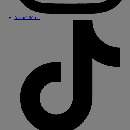
Accor TikTok