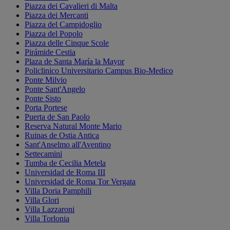
Piazza dei Cavalieri di Malta
Piazza dei Mercanti
Piazza del Campidoglio
Piazza del Popolo
Piazza delle Cinque Scole
Pirámide Cestia
Plaza de Santa María la Mayor
Policlinico Universitario Campus Bio-Medico
Ponte Milvio
Ponte Sant'Angelo
Ponte Sisto
Porta Portese
Puerta de San Paolo
Reserva Natural Monte Mario
Ruinas de Ostia Antica
Sant'Anselmo all'Aventino
Settecamini
Tumba de Cecilia Metela
Universidad de Roma III
Universidad de Roma Tor Vergata
Villa Doria Pamphili
Villa Glori
Villa Lazzaroni
Villa Torlonia