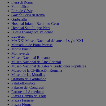
Fiera di Roma
Foro Itálico
Foro de César
Galería Porta di Roma
Garbatella
Hospital Infantil Bambino Gesù
Hospital San Filippo Neri
Iglesia Evangélica Valdense
Lupercal
MAXXI Museo Nacional del arte del siglo XXI
Mercadillo de Porta Portese
Monte Pincio
Monteverde
Museo Nacional Romano
Museo Nacional de Arte Oriental
Museo Nacional de Artes y Tradiciones Populares
Museo de la Civilización Romana
Museo de las Murallas
Oratorio del Gonfalone
PalaLottomatica
Palazzo dei Congressi
Parque del Acueducto
Piazza Campo de' Fiori
Piazza Farnese
Piazza Fiume