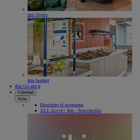
ibis Styles
ibis budget
ibis Go get it
Fidelidad
Atrás
Descubre el programa
ALL Accor+ ibis - Suscripción