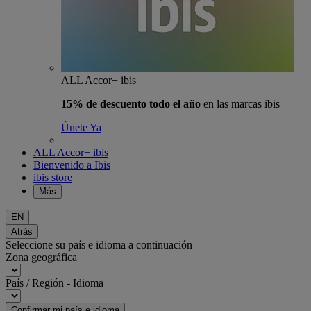
ALL Accor+ ibis
15% de descuento todo el año
en las marcas ibis
Únete Ya
ALL Accor+ ibis
Bienvenido a Ibis
ibis store
Más
EN
Atrás
Seleccione su país e idioma a continuación
Zona geográfica
País / Región - Idioma
Confirmar mi país e idioma