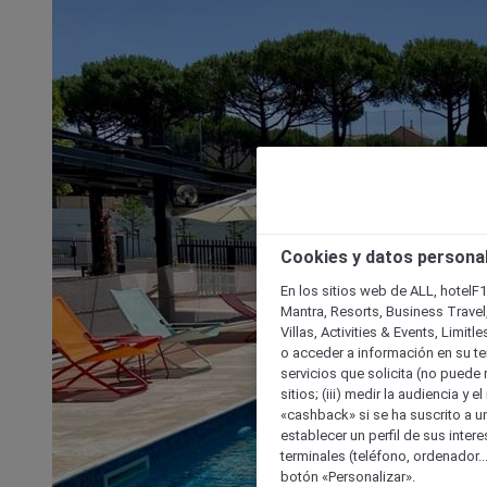
Cookies y datos persona
En los sitios web de ALL, hotelF1
Mantra, Resorts, Business Travel
Villas, Activities & Events, Limit
o acceder a información en su ter
servicios que solicita (no puede 
sitios; (iii) medir la audiencia y 
«cashback» si se ha suscrito a uno
establecer un perfil de sus inter
terminales (teléfono, ordenador..
botón «Personalizar».