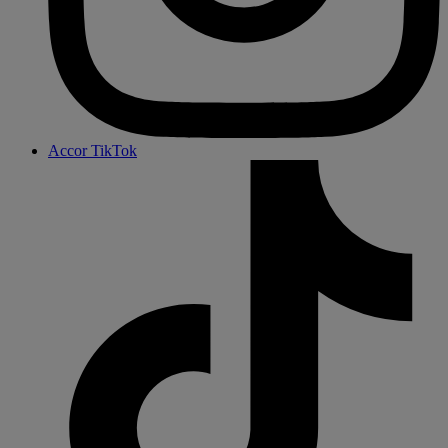
Accor TikTok