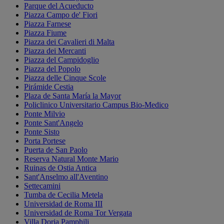
Parque del Acueducto
Piazza Campo de' Fiori
Piazza Farnese
Piazza Fiume
Piazza dei Cavalieri di Malta
Piazza dei Mercanti
Piazza del Campidoglio
Piazza del Popolo
Piazza delle Cinque Scole
Pirámide Cestia
Plaza de Santa María la Mayor
Policlinico Universitario Campus Bio-Medico
Ponte Milvio
Ponte Sant'Angelo
Ponte Sisto
Porta Portese
Puerta de San Paolo
Reserva Natural Monte Mario
Ruinas de Ostia Antica
Sant'Anselmo all'Aventino
Settecamini
Tumba de Cecilia Metela
Universidad de Roma III
Universidad de Roma Tor Vergata
Villa Doria Pamphili