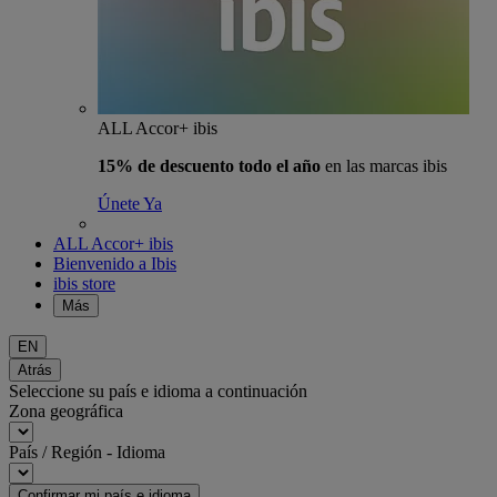
ALL Accor+ ibis
15% de descuento todo el año
en las marcas ibis
Únete Ya
ALL Accor+ ibis
Bienvenido a Ibis
ibis store
Más
EN
Atrás
Seleccione su país e idioma a continuación
Zona geográfica
País / Región - Idioma
Confirmar mi país e idioma