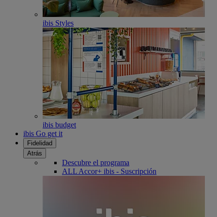
ibis Styles
ibis budget
ibis Go get it
Fidelidad
Atrás
Descubre el programa
ALL Accor+ ibis - Suscripción