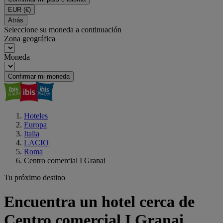
EUR
(€)
Atrás
Seleccione su moneda a continuación
Zona geográfica
Moneda
Confirmar mi moneda
Hoteles
Europa
Italia
LACIO
Roma
Centro comercial I Granai
Tu próximo destino
Encuentra un hotel cerca de
Centro comercial I Granai,