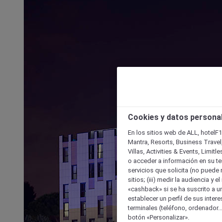
Cookies y datos persona
En los sitios web de ALL, hotelF1
Mantra, Resorts, Business Travel
Villas, Activities & Events, Limit
o acceder a información en su ter
servicios que solicita (no puede 
sitios; (iii) medir la audiencia y 
«cashback» si se ha suscrito a uno
establecer un perfil de sus inter
terminales (teléfono, ordenador..
botón «Personalizar».