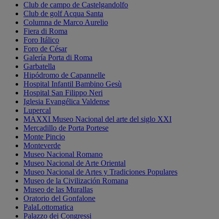
Club de campo de Castelgandolfo
Club de golf Acqua Santa
Columna de Marco Aurelio
Fiera di Roma
Foro Itálico
Foro de César
Galería Porta di Roma
Garbatella
Hipódromo de Capannelle
Hospital Infantil Bambino Gesù
Hospital San Filippo Neri
Iglesia Evangélica Valdense
Lupercal
MAXXI Museo Nacional del arte del siglo XXI
Mercadillo de Porta Portese
Monte Pincio
Monteverde
Museo Nacional Romano
Museo Nacional de Arte Oriental
Museo Nacional de Artes y Tradiciones Populares
Museo de la Civilización Romana
Museo de las Murallas
Oratorio del Gonfalone
PalaLottomatica
Palazzo dei Congressi