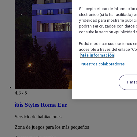
Si acepta el uso de información c
electrónico (si lo ha facilitado)
y fidelidad para mostrarle public
podrán ser cruzados con datos d
consulte la sección «publicidad d
Podrá modificar sus opciones en
accesible a través del enlace "Coo
Más información
Nuestros colaboradores
Pers
4.3 / 5
ibis Styles Roma Eur
Servicio de habitaciones
Zona de juegos para los más pequeños