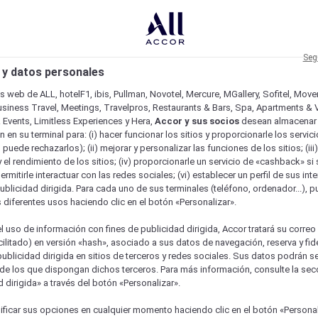
Seg
 y datos personales
os web de ALL, hotelF1, ibis, Pullman, Novotel, Mercure, MGallery, Sofitel, Mov
usiness Travel, Meetings, Travelpros, Restaurants & Bars, Spa, Apartments & Vi
& Events, Limitless Experiences y Hera,
Accor y sus socios
desean almacenar 
 en su terminal para: (i) hacer funcionar los sitios y proporcionarle los servic
o puede rechazarlos); (ii) mejorar y personalizar las funciones de los sitios; (iii
 el rendimiento de los sitios; (iv) proporcionarle un servicio de «cashback» si 
permitirle interactuar con las redes sociales; (vi) establecer un perfil de sus in
ublicidad dirigida. Para cada uno de sus terminales (teléfono, ordenador...), p
s diferentes usos haciendo clic en el botón «Personalizar».
l uso de información con fines de publicidad dirigida, Accor tratará su correo
acilitado) en versión «hash», asociado a sus datos de navegación, reserva y fid
publicidad dirigida en sitios de terceros y redes sociales. Sus datos podrán 
de los que dispongan dichos terceros. Para más información, consulte la sec
 dirigida» a través del botón «Personalizar».
ficar sus opciones en cualquier momento haciendo clic en el botón «Personal