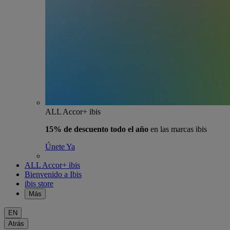
ALL Accor+ ibis
15% de descuento todo el año
en las marcas ibis
Únete Ya
ALL Accor+ ibis
Bienvenido a Ibis
ibis store
Más
EN
Atrás