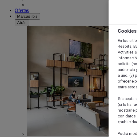
Ofertas
Marcas ibis
Atrás
Cookies
En los siti
Resorts, B
Activities 
información
solicita (n
audiencia y
a uno; (v) 
ofrecerle p
entre esto
Si acepta e
(si lo ha f
mostrarle 
con datos 
«publicidad
Podrá modi