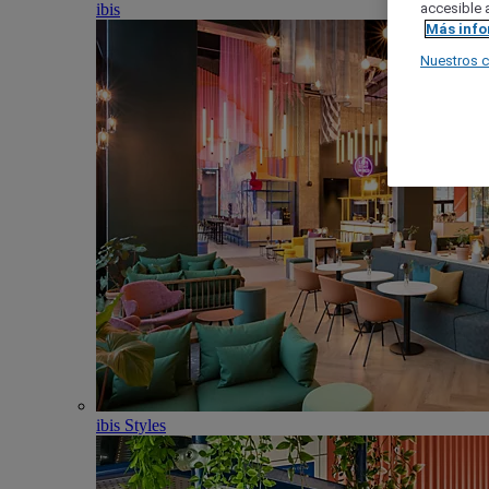
ibis
accesible a
Más inf
Nuestros 
ibis Styles