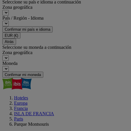
Seleccione su país e idioma a continuación
Zona geográfica
País / Región - Idioma
Confirmar mi país e idioma
EUR
(€)
Atrás
Seleccione su moneda a continuación
Zona geográfica
Moneda
Confirmar mi moneda
Hoteles
Europa
Francia
ISLA DE FRANCIA
Paris
Parque Montsouris