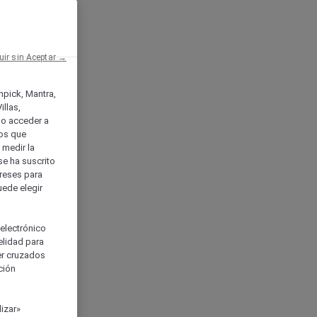
uir sin Aceptar →
enpick, Mantra,
llas,
o acceder a
ios que
) medir la
se ha suscrito
tereses para
uede elegir
 electrónico
elidad para
ser cruzados
ción
izar»