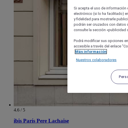
Si acepta el uso de información c
electrónico (si lo ha facilitado)
y fidelidad para mostrarle public
podrán ser cruzados con datos d
consulte la sección «publicidad d
Podrá modificar sus opciones en
accesible a través del enlace "Coo
Más información
Nuestros colaboradores
Pers
4.6 / 5
ibis París Pere Lachaise