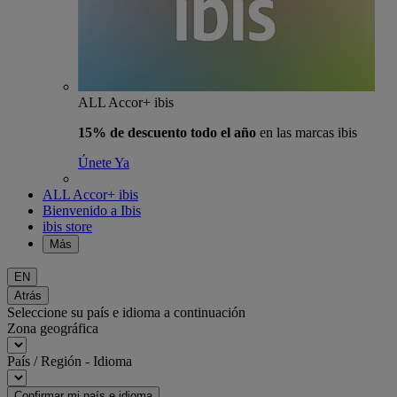
ALL Accor+ ibis
15% de descuento todo el año
en las marcas ibis
Únete Ya
ALL Accor+ ibis
Bienvenido a Ibis
ibis store
Más
EN
Atrás
Seleccione su país e idioma a continuación
Zona geográfica
País / Región - Idioma
Confirmar mi país e idioma