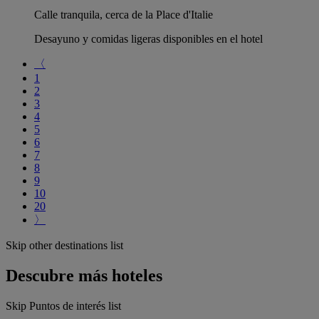
Calle tranquila, cerca de la Place d'Italie
Desayuno y comidas ligeras disponibles en el hotel
〈
1
2
3
4
5
6
7
8
9
10
20
〉
Skip other destinations list
Descubre más hoteles
Skip Puntos de interés list