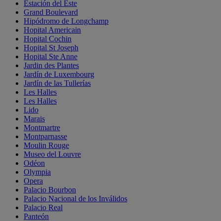
Estación del Este
Grand Boulevard
Hipódromo de Longchamp
Hopital Americain
Hopital Cochin
Hopital St Joseph
Hopital Ste Anne
Jardin des Plantes
Jardín de Luxembourg
Jardín de las Tullerías
Les Halles
Les Halles
Lido
Marais
Montmartre
Montparnasse
Moulin Rouge
Museo del Louvre
Odéon
Olympia
Opera
Palacio Bourbon
Palacio Nacional de los Inválidos
Palacio Real
Panteón