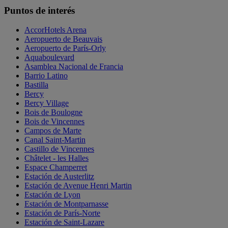
Puntos de interés
AccorHotels Arena
Aeropuerto de Beauvais
Aeropuerto de París-Orly
Aquaboulevard
Asamblea Nacional de Francia
Barrio Latino
Bastilla
Bercy
Bercy Village
Bois de Boulogne
Bois de Vincennes
Campos de Marte
Canal Saint-Martin
Castillo de Vincennes
Châtelet - les Halles
Espace Champerret
Estación de Austerlitz
Estación de Avenue Henri Martin
Estación de Lyon
Estación de Montparnasse
Estación de París-Norte
Estación de Saint-Lazare