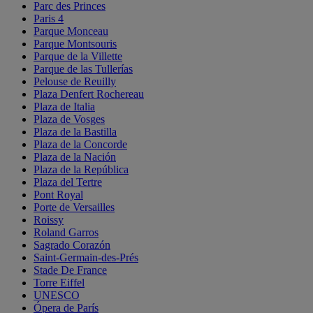
Parc des Princes
Paris 4
Parque Monceau
Parque Montsouris
Parque de la Villette
Parque de las Tullerías
Pelouse de Reuilly
Plaza Denfert Rochereau
Plaza de Italia
Plaza de Vosges
Plaza de la Bastilla
Plaza de la Concorde
Plaza de la Nación
Plaza de la República
Plaza del Tertre
Pont Royal
Porte de Versailles
Roissy
Roland Garros
Sagrado Corazón
Saint-Germain-des-Prés
Stade De France
Torre Eiffel
UNESCO
Ópera de París