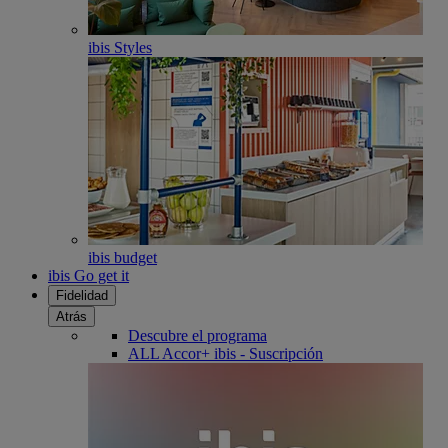
ibis Styles
ibis budget
ibis Go get it
Fidelidad
Atrás
Descubre el programa
ALL Accor+ ibis - Suscripción