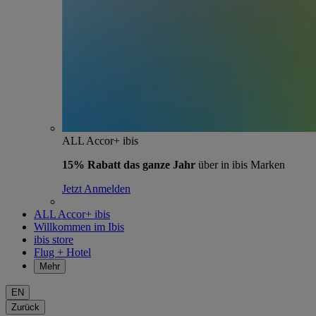
ALL Accor+ ibis
15% Rabatt das ganze Jahr
über in ibis Marken
Jetzt Anmelden
ALL Accor+ ibis
Willkommen im Ibis
ibis store
Flug + Hotel
Mehr
EN
Zurück