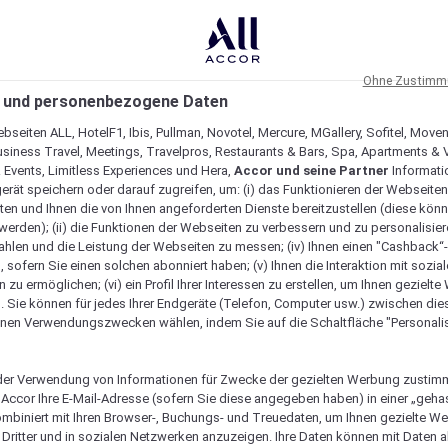
Ohne Zustimmu
 und personenbezogene Daten
bseiten ALL, HotelF1, Ibis, Pullman, Novotel, Mercure, MGallery, Sofitel, Move
usiness Travel, Meetings, Travelpros, Restaurants & Bars, Spa, Apartments & Vi
& Events, Limitless Experiences und Hera,
Accor und seine Partner
Informati
erät speichern oder darauf zugreifen, um: (i) das Funktionieren der Webseiten
ten und Ihnen die von Ihnen angeforderten Dienste bereitzustellen (diese könn
erden); (ii) die Funktionen der Webseiten zu verbessern und zu personalisieren
hlen und die Leistung der Webseiten zu messen; (iv) Ihnen einen "Cashback“
 sofern Sie einen solchen abonniert haben; (v) Ihnen die Interaktion mit sozia
zu ermöglichen; (vi) ein Profil Ihrer Interessen zu erstellen, um Ihnen gezielt
. Sie können für jedes Ihrer Endgeräte (Telefon, Computer usw.) zwischen die
nen Verwendungszwecken wählen, indem Sie auf die Schaltfläche "Personalis
er Verwendung von Informationen für Zwecke der gezielten Werbung zustim
t Accor Ihre E-Mail-Adresse (sofern Sie diese angegeben haben) in einer „geha
ombiniert mit Ihren Browser-, Buchungs- und Treuedaten, um Ihnen gezielte W
Dritter und in sozialen Netzwerken anzuzeigen. Ihre Daten können mit Daten 