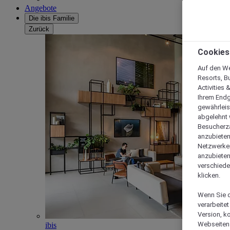
Angebote
Die ibis Familie
Zurück
Cookies
Auf den We
Resorts, B
Activities 
Ihrem Endg
gewährleis
abgelehnt w
Besucherza
anzubieten,
Netzwerken 
anzubieten
verschiede
klicken.
Wenn Sie d
verarbeite
Version, k
Webseiten 
ibis