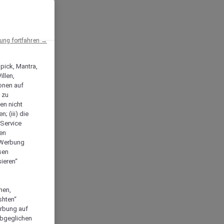
ng fortfahren →
npick, Mantra,
llen,
onen auf
 zu
en nicht
; (iii) die
-Service
len
e Werbung
sen
ieren“
men,
shten“
erbung auf
abgeglichen