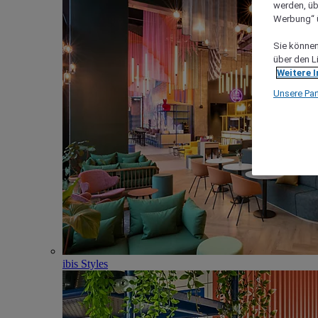
werden, üb
Werbung“ ü
Sie können 
über den L
Weitere 
Unsere Par
ibis Styles