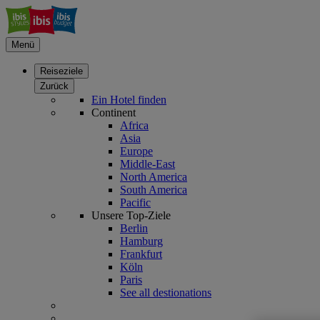
Menü
Reiseziele
Zurück
Ein Hotel finden
Continent
Africa
Asia
Europe
Middle-East
North America
South America
Pacific
Unsere Top-Ziele
Berlin
Hamburg
Frankfurt
Köln
Paris
See all destionations