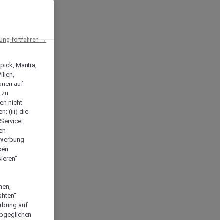
ng fortfahren →
npick, Mantra,
llen,
onen auf
 zu
en nicht
; (iii) die
-Service
len
e Werbung
sen
ieren“
men,
shten“
erbung auf
abgeglichen