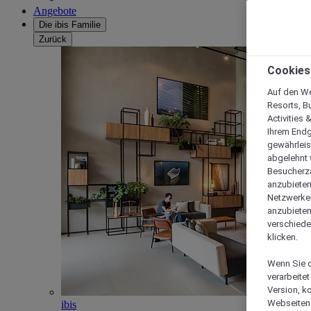
Angebote
Die ibis Familie
Zurück
Cookies
Auf den We
Resorts, B
Activities 
Ihrem Endg
gewährleis
abgelehnt w
Besucherza
anzubieten,
Netzwerken 
anzubieten
verschiede
klicken.
Wenn Sie d
verarbeite
Version, k
Webseiten 
ibis