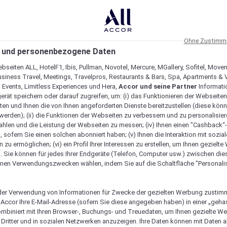
Ohne Zustimmu
 und personenbezogene Daten
bseiten ALL, HotelF1, Ibis, Pullman, Novotel, Mercure, MGallery, Sofitel, Move
usiness Travel, Meetings, Travelpros, Restaurants & Bars, Spa, Apartments & Vi
& Events, Limitless Experiences und Hera,
Accor und seine Partner
Informati
erät speichern oder darauf zugreifen, um: (i) das Funktionieren der Webseiten
ten und Ihnen die von Ihnen angeforderten Dienste bereitzustellen (diese könn
erden); (ii) die Funktionen der Webseiten zu verbessern und zu personalisieren
hlen und die Leistung der Webseiten zu messen; (iv) Ihnen einen "Cashback“
 sofern Sie einen solchen abonniert haben; (v) Ihnen die Interaktion mit sozia
zu ermöglichen; (vi) ein Profil Ihrer Interessen zu erstellen, um Ihnen gezielt
. Sie können für jedes Ihrer Endgeräte (Telefon, Computer usw.) zwischen die
nen Verwendungszwecken wählen, indem Sie auf die Schaltfläche "Personalis
er Verwendung von Informationen für Zwecke der gezielten Werbung zustim
t Accor Ihre E-Mail-Adresse (sofern Sie diese angegeben haben) in einer „geha
ombiniert mit Ihren Browser-, Buchungs- und Treuedaten, um Ihnen gezielte W
Dritter und in sozialen Netzwerken anzuzeigen. Ihre Daten können mit Daten 