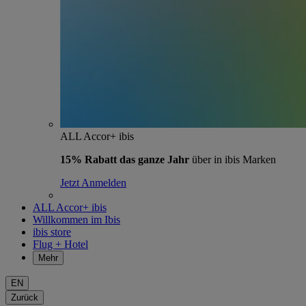
ALL Accor+ ibis
15% Rabatt das ganze Jahr
über in ibis Marken
Jetzt Anmelden
ALL Accor+ ibis
Willkommen im Ibis
ibis store
Flug + Hotel
Mehr
EN
Zurück