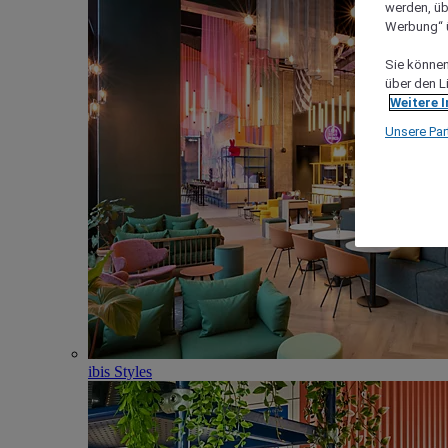
werden, üb
Werbung“ ü
Sie können 
über den L
Weitere 
Unsere Par
ibis Styles