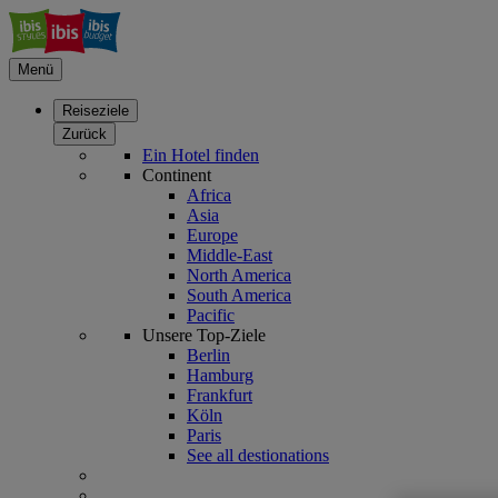
Menü
Reiseziele
Zurück
Ein Hotel finden
Continent
Africa
Asia
Europe
Middle-East
North America
South America
Pacific
Unsere Top-Ziele
Berlin
Hamburg
Frankfurt
Köln
Paris
See all destionations