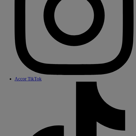
Accor TikTok