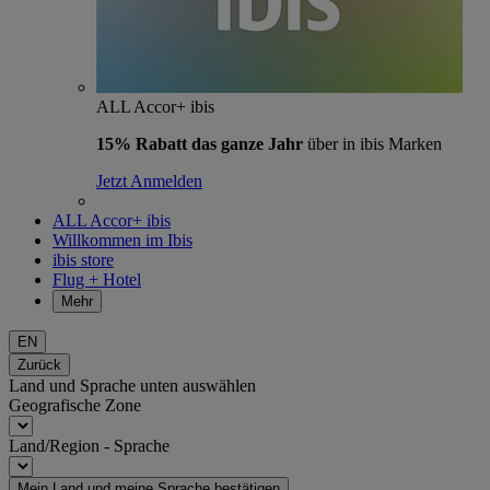
ALL Accor+ ibis
15% Rabatt das ganze Jahr
über in ibis Marken
Jetzt Anmelden
ALL Accor+ ibis
Willkommen im Ibis
ibis store
Flug + Hotel
Mehr
EN
Zurück
Land und Sprache unten auswählen
Geografische Zone
Land/Region - Sprache
Mein Land und meine Sprache bestätigen