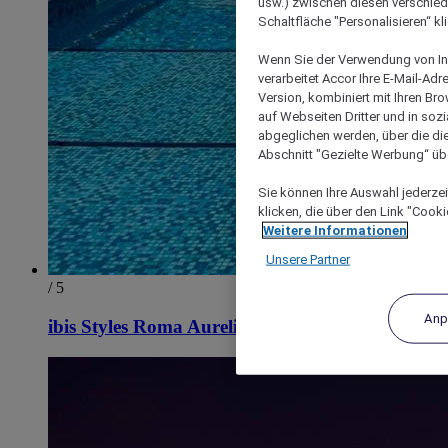
usw.) zwischen diesen verschie
Schaltfläche "Personalisieren“ kl
Wenn Sie der Verwendung von In
verarbeitet Accor Ihre E-Mail-Ad
Version, kombiniert mit Ihren B
auf Webseiten Dritter und in soz
abgeglichen werden, über die die
Abschnitt "Gezielte Werbung“ übe
Sie können Ihre Auswahl jederzei
klicken, die über den Link "Cooki
Weitere Informationen
Unsere Partner
/ 5
Anp
ibis Styles Roma Aurelia