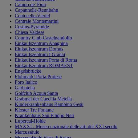
Campo de' Fiori
Capannelle-Rennbahn
Centocelle-Viertel
Centrale Montemartini
Cestius-Pyramide
Chiesa Valdese
Country Club Castelgandolfo
Einkaufszentrum Anagnina
Einkaufszentrum Domus
Einkaufszentrum I Granai
Einkaufszentrum Porta di Roma
Einkaufszentrum ROMAEST
Engelsbrücke
Flohmarkt Porta Portese
Foro Italico
Garbatella
Golfclub Acqua Santa
Grabmal der Caecilia Metella
Kinderkrankenhaus Bambino Gesù
Kloster Tre Fontane
Krankenhaus San Filippo Neri
Lupercal-Höhle
MAXXI - Museo nazionale delle arti del XXI secolo
Marcussäule
Messegelände Fiera di Roma