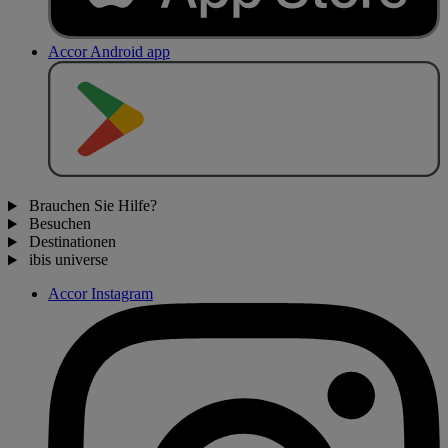
Accor Android app
J
E
T
Z
T
B
E
I
Brauchen Sie Hilfe?
Besuchen
Destinationen
ibis universe
Accor Instagram