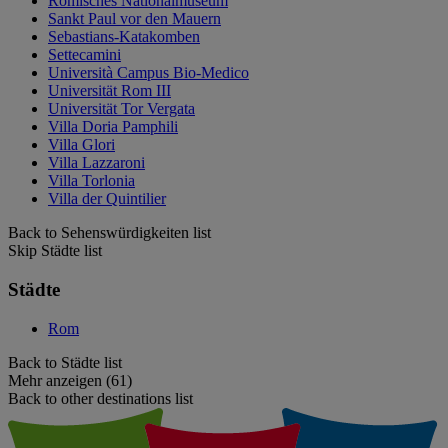
Römisches Nationalmuseum
Sankt Paul vor den Mauern
Sebastians-Katakomben
Settecamini
Università Campus Bio-Medico
Universität Rom III
Universität Tor Vergata
Villa Doria Pamphili
Villa Glori
Villa Lazzaroni
Villa Torlonia
Villa der Quintilier
Back to Sehenswürdigkeiten list
Skip Städte list
Städte
Rom
Back to Städte list
Mehr anzeigen (61)
Back to other destinations list