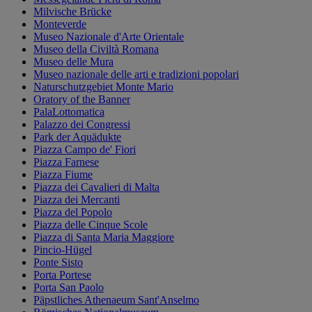
Milvische Brücke
Monteverde
Museo Nazionale d'Arte Orientale
Museo della Civiltà Romana
Museo delle Mura
Museo nazionale delle arti e tradizioni popolari
Naturschutzgebiet Monte Mario
Oratory of the Banner
PalaLottomatica
Palazzo dei Congressi
Park der Aquädukte
Piazza Campo de' Fiori
Piazza Farnese
Piazza Fiume
Piazza dei Cavalieri di Malta
Piazza dei Mercanti
Piazza del Popolo
Piazza delle Cinque Scole
Piazza di Santa Maria Maggiore
Pincio-Hügel
Ponte Sisto
Porta Portese
Porta San Paolo
Päpstliches Athenaeum Sant'Anselmo