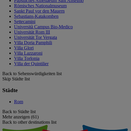
Päpstliches Athenaeum Sant'Anselmo
Römisches Nationalmuseum
Sankt Paul vor den Mauern
Sebastians-Katakomben
Settecamini
Università Campus Bio-Medico
Universität Rom III
Universität Tor Vergata
Villa Doria Pamphili
Villa Glori
Villa Lazzaroni
Villa Torlonia
Villa der Quintilier
Back to Sehenswürdigkeiten list
Skip Städte list
Städte
Rom
Back to Städte list
Mehr anzeigen (61)
Back to other destinations list