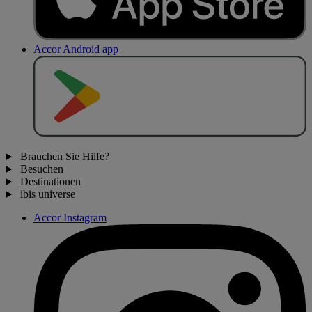
Accor Android app
J
E
T
Z
T
B
E
I
Brauchen Sie Hilfe?
Besuchen
Destinationen
ibis universe
Accor Instagram