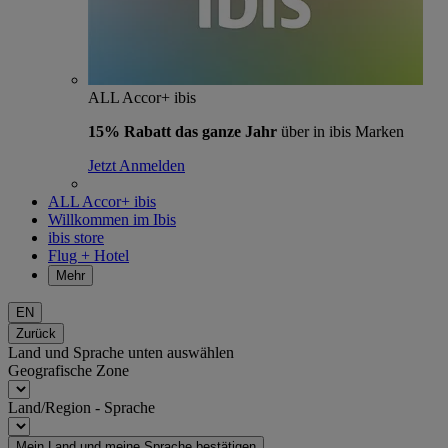
ALL Accor+ ibis
15% Rabatt das ganze Jahr
über in ibis Marken
Jetzt Anmelden
ALL Accor+ ibis
Willkommen im Ibis
ibis store
Flug + Hotel
Mehr
EN
Zurück
Land und Sprache unten auswählen
Geografische Zone
Land/Region - Sprache
Mein Land und meine Sprache bestätigen