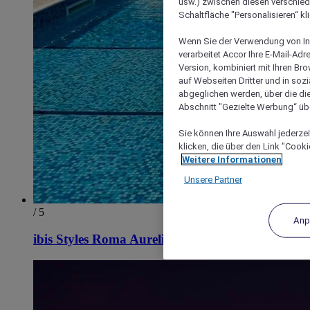
usw.) zwischen diesen verschie
Schaltfläche "Personalisieren“ kl
Wenn Sie der Verwendung von In
verarbeitet Accor Ihre E-Mail-Ad
Version, kombiniert mit Ihren B
auf Webseiten Dritter und in soz
abgeglichen werden, über die die
Abschnitt "Gezielte Werbung“ übe
Sie können Ihre Auswahl jederzei
klicken, die über den Link "Cooki
Weitere Informationen
Unsere Partner
/ 5
Anp
ibis Styles Roma Aurelia