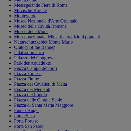
Messegelände Fiera di Roma
Milvische Brücke
Monteverde
Museo Nazionale d'Arte Orientale
Museo della Civiltà Romana
Museo delle Mura
Museo nazionale delle arti e tradizioni popolari
Naturschutzgebiet Monte Mario
Oratory of the Banner
PalaLottomatica
Palazzo dei Congressi
Park der Aquädukte
Piazza Campo de' Fiori
Piazza Farnese
Piazza Fiume
Piazza dei Cavalieri di Malta
Piazza dei Mercanti
Piazza del Popolo
Piazza delle Cinque Scole
Piazza di Santa Maria Maggiore
Pincio-Hügel
Ponte Sisto
Porta Portese
Porta San Paolo