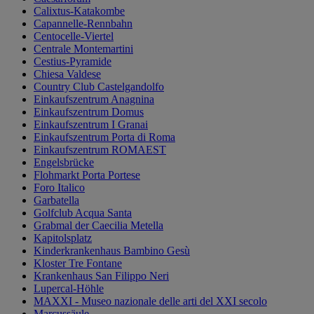
Calixtus-Katakombe
Capannelle-Rennbahn
Centocelle-Viertel
Centrale Montemartini
Cestius-Pyramide
Chiesa Valdese
Country Club Castelgandolfo
Einkaufszentrum Anagnina
Einkaufszentrum Domus
Einkaufszentrum I Granai
Einkaufszentrum Porta di Roma
Einkaufszentrum ROMAEST
Engelsbrücke
Flohmarkt Porta Portese
Foro Italico
Garbatella
Golfclub Acqua Santa
Grabmal der Caecilia Metella
Kapitolsplatz
Kinderkrankenhaus Bambino Gesù
Kloster Tre Fontane
Krankenhaus San Filippo Neri
Lupercal-Höhle
MAXXI - Museo nazionale delle arti del XXI secolo
Marcussäule