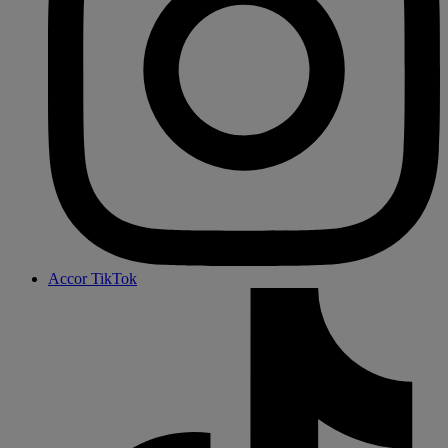
Accor TikTok