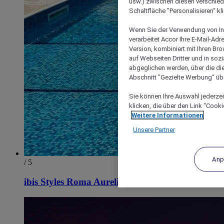
usw.) zwischen diesen verschie
Schaltfläche "Personalisieren“ kl
Wenn Sie der Verwendung von In
verarbeitet Accor Ihre E-Mail-Ad
Version, kombiniert mit Ihren B
auf Webseiten Dritter und in soz
abgeglichen werden, über die die
Abschnitt "Gezielte Werbung“ übe
Sie können Ihre Auswahl jederzei
klicken, die über den Link "Cooki
Weitere Informationen
Unsere Partner
Anp
/ 5
ibis Styles Roma Aurelia