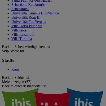
Sankt Paul vor den Mauern
Sebastians-Katakomben
Settecamini
Università Campus Bio-Medico
Universität Rom III
Universität Tor Vergata
Villa Doria Pamphili
Villa Glori
Villa Lazzaroni
Villa Torlonia
Back to Sehenswürdigkeiten list
Skip Städte list
Städte
Rom
Back to Städte list
Mehr anzeigen (57)
Back to other destinations list