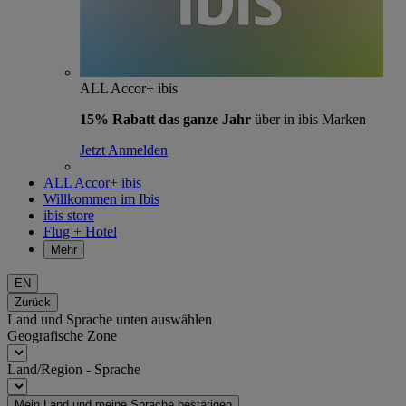
ALL Accor+ ibis
15% Rabatt das ganze Jahr
über in ibis Marken
Jetzt Anmelden
ALL Accor+ ibis
Willkommen im Ibis
ibis store
Flug + Hotel
Mehr
EN
Zurück
Land und Sprache unten auswählen
Geografische Zone
Land/Region - Sprache
Mein Land und meine Sprache bestätigen