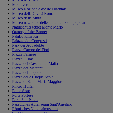
Monteverde
Museo Nazionale d'Arte Orientale
Museo della Civiltà Romana
Museo delle Mura
Museo nazionale delle arti e tradizioni popolari
Naturschutzgebiet Monte Mario
Oratory of the Banner
PalaLottomatica
Palazzo dei Congressi
Park der Aquädukte
Piazza Campo de' Fiori
Piazza Farnese
Piazza Fiume
Piazza dei Cavalieri di Malta
Piazza dei Mercanti
Piazza del Popolo
Piazza delle Cinque Scole
Piazza di Santa Maria Maggiore
Pincio-Hügel
Ponte Sisto
Porta Portese
Porta San Paolo
Päpstliches Athenaeum Sant'Anselmo
Römisches Nationalmuseum