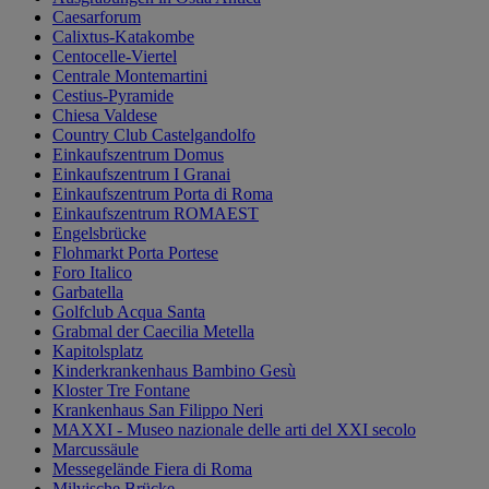
Caesarforum
Calixtus-Katakombe
Centocelle-Viertel
Centrale Montemartini
Cestius-Pyramide
Chiesa Valdese
Country Club Castelgandolfo
Einkaufszentrum Domus
Einkaufszentrum I Granai
Einkaufszentrum Porta di Roma
Einkaufszentrum ROMAEST
Engelsbrücke
Flohmarkt Porta Portese
Foro Italico
Garbatella
Golfclub Acqua Santa
Grabmal der Caecilia Metella
Kapitolsplatz
Kinderkrankenhaus Bambino Gesù
Kloster Tre Fontane
Krankenhaus San Filippo Neri
MAXXI - Museo nazionale delle arti del XXI secolo
Marcussäule
Messegelände Fiera di Roma
Milvische Brücke