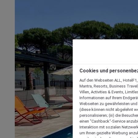
Cookies und personenbe
Auf den Webseiten ALL, HotelF1, I
Mantra, Resorts, Business Travel
Villen, Activities & Events, Limit
Informationen auf Ihrem Endgerät
Webseiten zu gewährleisten und I
(diese können nicht abgelehnt we
personalisieren; (iii) die Besuch
einen "Cashback“-Service anzubie
Interaktion mit sozialen Netzwerke
um Ihnen gezielte Werbung anzub