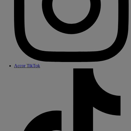
Accor TikTok