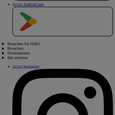
Accor Android app
J
E
T
Z
T
B
E
I
Brauchen Sie Hilfe?
Besuchen
Destinationen
ibis universe
Accor Instagram