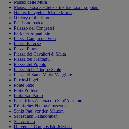
Museo delle Mura
Museo nazionale delle arti e tradizioni popolari
Naturschutzgebiet Monte Mario
Oratory of the Banner
PalaLottomatica
Palazzo dei Congressi
Park der Aquädukte
Piazza Campo de' Fiori
Piazza Farnese
Piazza Fiume
Piazza dei Cavalieri di Malta
Piazza dei Mercanti
Piazza del Popolo
Piazza delle Cinque Scole
Piazza di Santa Maria Maggiore
Pincio-Hügel
Ponte Sisto
Porta Portese
Porta San Paolo
Päpstliches Athenaeum Sant'Anselmo
Römisches Nationalmuseum
Sankt Paul vor den Mauern
Sebastians-Katakomben
Settecamini
Università Campus Bio-Medico