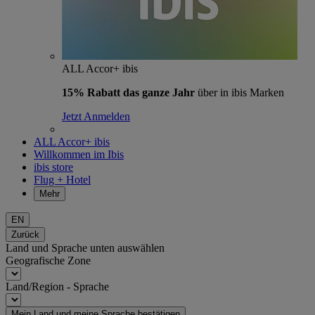
ALL Accor+ ibis
15% Rabatt das ganze Jahr
über in ibis Marken
Jetzt Anmelden
ALL Accor+ ibis
Willkommen im Ibis
ibis store
Flug + Hotel
Mehr
EN
Zurück
Land und Sprache unten auswählen
Geografische Zone
Land/Region - Sprache
Mein Land und meine Sprache bestätigen