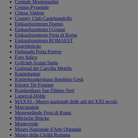
Centrale Montemartini
Cestius-Pyramide
Chiesa Valdese
Country Club Castelgandolfo
Einkaufszentrum Domus
Einkaufszentrum I Granai
Einkaufszentrum Porta di Roma
Einkaufszentrum ROMAEST
Engelsbrücke
Flohmarkt Porta Portese
Foro Italico
Golfclub Acqua Santa
Grabmal der Caecilia Metella
Kapitolsplatz
Kinderkrankenhaus Bambino Gesù
Kloster Tre Fontane
Krankenhaus San Filippo Neri
Lupercal-Höhle
MAXXI - Museo nazionale delle arti del XXI secolo
Marcussäule
Messegelände Fiera di Roma
Milvische Brücke
Monteverde
Museo Nazionale d'Arte Orientale
Museo della Civiltà Romana