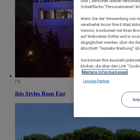
usw.) zwischen diesen verschie
Schaltfläche "Personalisieren“ kl
Wenn Sie der Verwendung von In
verarbeitet Accor Ihre E-Mail-Ad
Version, kombiniert mit Ihren B
auf Webseiten Dritter und in soz
abgeglichen werden, über die die
Abschnitt "Gezielte Werbung“ übe
Sie können Ihre Auswahl jederzei
klicken, die über den Link "Cooki
Weitere Informationen
Unsere Partner
/ 5
ibis Styles Rom Eur
Anp