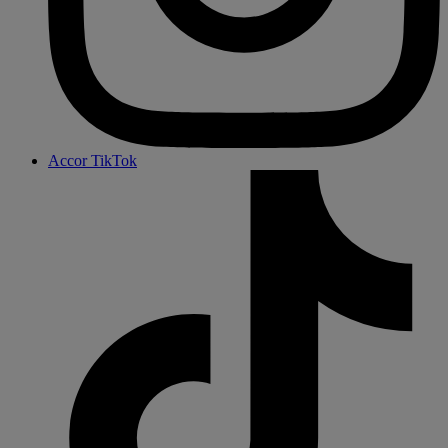
Accor TikTok