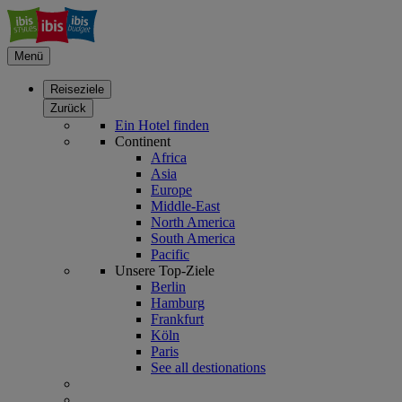
Menü
Reiseziele
Zurück
Ein Hotel finden
Continent
Africa
Asia
Europe
Middle-East
North America
South America
Pacific
Unsere Top-Ziele
Berlin
Hamburg
Frankfurt
Köln
Paris
See all destionations