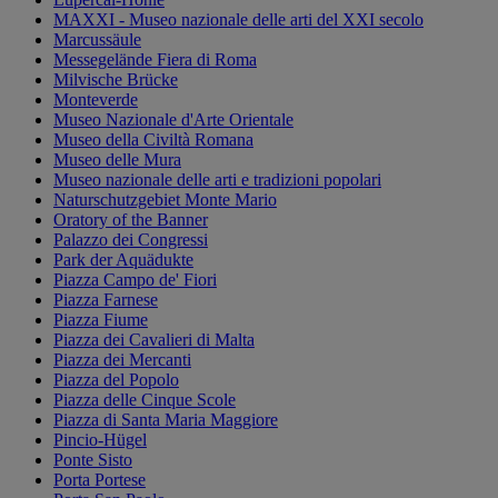
MAXXI - Museo nazionale delle arti del XXI secolo
Marcussäule
Messegelände Fiera di Roma
Milvische Brücke
Monteverde
Museo Nazionale d'Arte Orientale
Museo della Civiltà Romana
Museo delle Mura
Museo nazionale delle arti e tradizioni popolari
Naturschutzgebiet Monte Mario
Oratory of the Banner
Palazzo dei Congressi
Park der Aquädukte
Piazza Campo de' Fiori
Piazza Farnese
Piazza Fiume
Piazza dei Cavalieri di Malta
Piazza dei Mercanti
Piazza del Popolo
Piazza delle Cinque Scole
Piazza di Santa Maria Maggiore
Pincio-Hügel
Ponte Sisto
Porta Portese