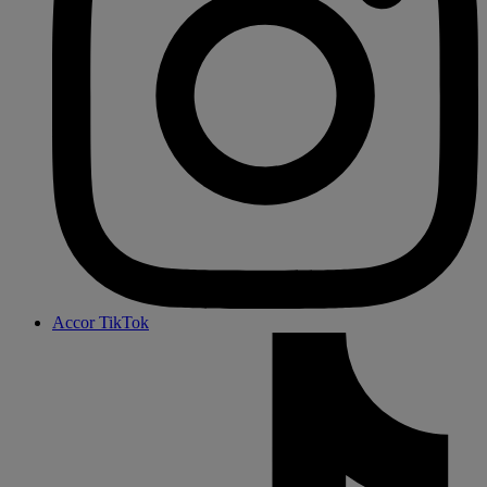
Accor TikTok