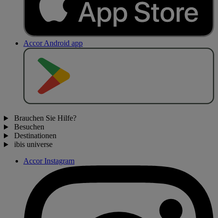
Accor Android app
J
E
T
Z
T
B
E
I
Brauchen Sie Hilfe?
Besuchen
Destinationen
ibis universe
Accor Instagram