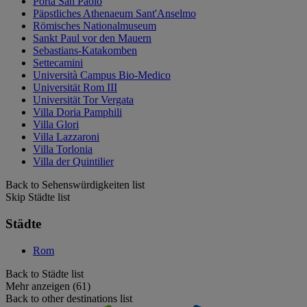
Porta San Paolo
Päpstliches Athenaeum Sant'Anselmo
Römisches Nationalmuseum
Sankt Paul vor den Mauern
Sebastians-Katakomben
Settecamini
Università Campus Bio-Medico
Universität Rom III
Universität Tor Vergata
Villa Doria Pamphili
Villa Glori
Villa Lazzaroni
Villa Torlonia
Villa der Quintilier
Back to Sehenswürdigkeiten list
Skip Städte list
Städte
Rom
Back to Städte list
Mehr anzeigen (61)
Back to other destinations list