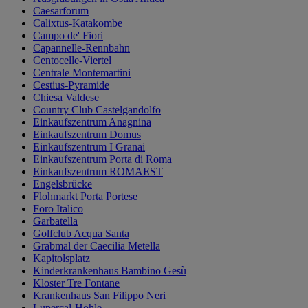
Caesarforum
Calixtus-Katakombe
Campo de' Fiori
Capannelle-Rennbahn
Centocelle-Viertel
Centrale Montemartini
Cestius-Pyramide
Chiesa Valdese
Country Club Castelgandolfo
Einkaufszentrum Anagnina
Einkaufszentrum Domus
Einkaufszentrum I Granai
Einkaufszentrum Porta di Roma
Einkaufszentrum ROMAEST
Engelsbrücke
Flohmarkt Porta Portese
Foro Italico
Garbatella
Golfclub Acqua Santa
Grabmal der Caecilia Metella
Kapitolsplatz
Kinderkrankenhaus Bambino Gesù
Kloster Tre Fontane
Krankenhaus San Filippo Neri
Lupercal-Höhle