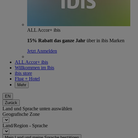
ALL Accor+ ibis
15% Rabatt das ganze Jahr
über in ibis Marken
Jetzt Anmelden
ALL Accor+ ibis
Willkommen im Ibis
ibis store
Flug + Hotel
Mehr
EN
Zurück
Land und Sprache unten auswählen
Geografische Zone
Land/Region - Sprache
Mein Land und meine Sprache bestätigen