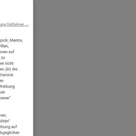
ng fortfahren →
npick, Mantra,
llen,
onen auf
 zu
en nicht
; (iii) die
-Service
len
e Werbung
sen
ieren“
men,
shten“
erbung auf
abgeglichen