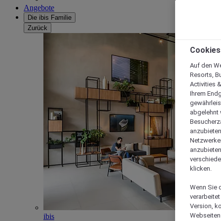
Angebote
Die ibis Familie
Zurück
Cookies
Auf den We
Resorts, B
Activities 
Ihrem Endg
gewährleis
abgelehnt w
Besucherza
anzubieten,
Netzwerken 
anzubieten
verschiede
klicken.
Wenn Sie d
verarbeite
Version, k
Webseiten 
ibis