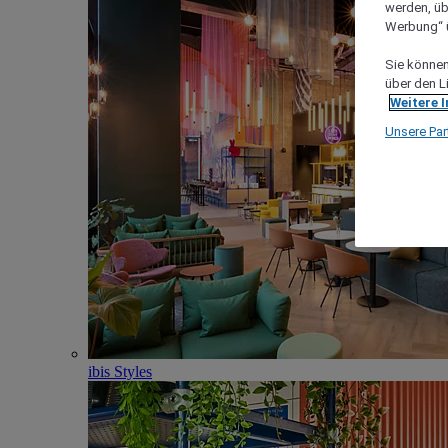
werden, üb
Werbung“ ü
Sie können 
über den L
Weitere 
Unsere Par
ibis Styles