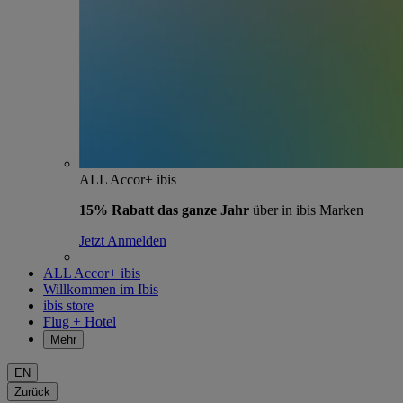
ALL Accor+ ibis
15% Rabatt das ganze Jahr
über in ibis Marken
Jetzt Anmelden
ALL Accor+ ibis
Willkommen im Ibis
ibis store
Flug + Hotel
Mehr
EN
Zurück