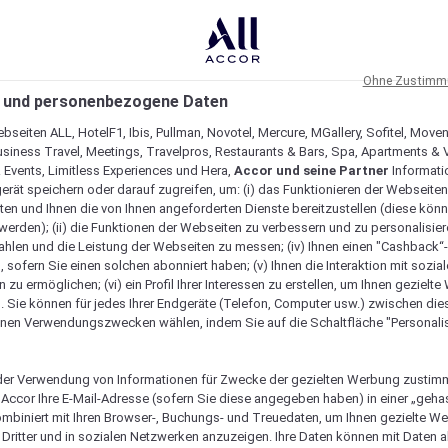
Ohne Zustimmu
 und personenbezogene Daten
bseiten ALL, HotelF1, Ibis, Pullman, Novotel, Mercure, MGallery, Sofitel, Move
usiness Travel, Meetings, Travelpros, Restaurants & Bars, Spa, Apartments & Vi
& Events, Limitless Experiences und Hera,
Accor und seine Partner
Informati
erät speichern oder darauf zugreifen, um: (i) das Funktionieren der Webseiten
ten und Ihnen die von Ihnen angeforderten Dienste bereitzustellen (diese könn
erden); (ii) die Funktionen der Webseiten zu verbessern und zu personalisieren
hlen und die Leistung der Webseiten zu messen; (iv) Ihnen einen "Cashback“
 sofern Sie einen solchen abonniert haben; (v) Ihnen die Interaktion mit sozia
zu ermöglichen; (vi) ein Profil Ihrer Interessen zu erstellen, um Ihnen gezielt
. Sie können für jedes Ihrer Endgeräte (Telefon, Computer usw.) zwischen die
nen Verwendungszwecken wählen, indem Sie auf die Schaltfläche "Personalis
er Verwendung von Informationen für Zwecke der gezielten Werbung zustim
t Accor Ihre E-Mail-Adresse (sofern Sie diese angegeben haben) in einer „geha
ombiniert mit Ihren Browser-, Buchungs- und Treuedaten, um Ihnen gezielte W
Dritter und in sozialen Netzwerken anzuzeigen. Ihre Daten können mit Daten 