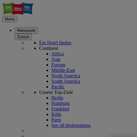
Menü
Reiseziele
Zurück
Ein Hotel finden
Continent
Africa
Asia
Europe
Middle-East
North America
South America
Pacific
Unsere Top-Ziele
Berlin
Hamburg
Frankfurt
Köln
Paris
See all destionations