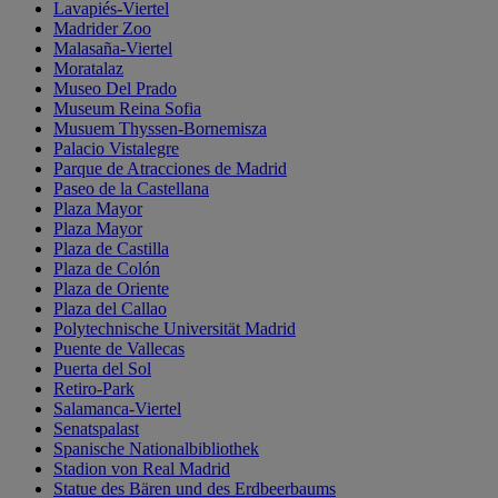
Lavapiés-Viertel
Madrider Zoo
Malasaña-Viertel
Moratalaz
Museo Del Prado
Museum Reina Sofia
Musuem Thyssen-Bornemisza
Palacio Vistalegre
Parque de Atracciones de Madrid
Paseo de la Castellana
Plaza Mayor
Plaza Mayor
Plaza de Castilla
Plaza de Colón
Plaza de Oriente
Plaza del Callao
Polytechnische Universität Madrid
Puente de Vallecas
Puerta del Sol
Retiro-Park
Salamanca-Viertel
Senatspalast
Spanische Nationalbibliothek
Stadion von Real Madrid
Statue des Bären und des Erdbeerbaums