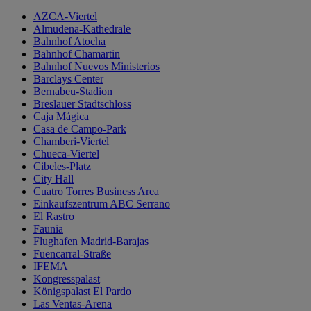
AZCA-Viertel
Almudena-Kathedrale
Bahnhof Atocha
Bahnhof Chamartin
Bahnhof Nuevos Ministerios
Barclays Center
Bernabeu-Stadion
Breslauer Stadtschloss
Caja Mágica
Casa de Campo-Park
Chamberi-Viertel
Chueca-Viertel
Cibeles-Platz
City Hall
Cuatro Torres Business Area
Einkaufszentrum ABC Serrano
El Rastro
Faunia
Flughafen Madrid-Barajas
Fuencarral-Straße
IFEMA
Kongresspalast
Königspalast El Pardo
Las Ventas-Arena