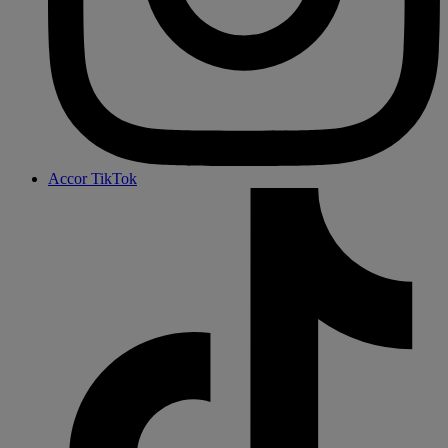
Accor TikTok