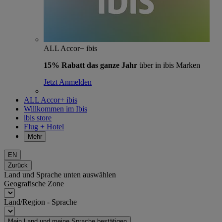
ALL Accor+ ibis
15% Rabatt das ganze Jahr
über in ibis Marken
Jetzt Anmelden
ALL Accor+ ibis
Willkommen im Ibis
ibis store
Flug + Hotel
Mehr
EN
Zurück
Land und Sprache unten auswählen
Geografische Zone
Land/Region - Sprache
Mein Land und meine Sprache bestätigen