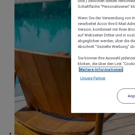
usw.) zwischen diesen verschie
Schaltfläche "Personalisieren“ kl
Wenn Sie der Verwendung von In
verarbeitet Accor Ihre E-Mail-Ad
Version, kombiniert mit Ihren B
auf Webseiten Dritter und in soz
abgeglichen werden, über die die
Abschnitt "Gezielte Werbung“ übe
Sie können Ihre Auswahl jederzei
klicken, die über den Link "Cooki
Weitere Informationen
Unsere Partner
Anp