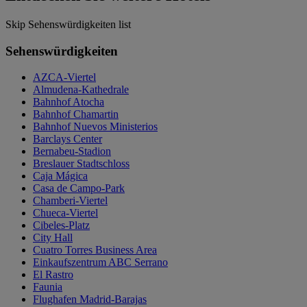
Skip Sehenswürdigkeiten list
Sehenswürdigkeiten
AZCA-Viertel
Almudena-Kathedrale
Bahnhof Atocha
Bahnhof Chamartin
Bahnhof Nuevos Ministerios
Barclays Center
Bernabeu-Stadion
Breslauer Stadtschloss
Caja Mágica
Casa de Campo-Park
Chamberi-Viertel
Chueca-Viertel
Cibeles-Platz
City Hall
Cuatro Torres Business Area
Einkaufszentrum ABC Serrano
El Rastro
Faunia
Flughafen Madrid-Barajas