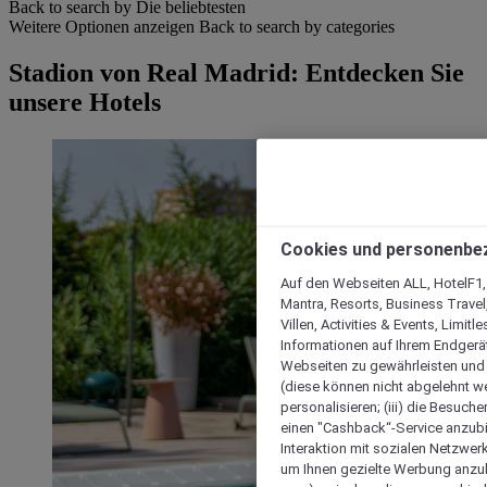
Back to search by Die beliebtesten
Weitere Optionen anzeigen
Back to search by categories
Stadion von Real Madrid: Entdecken Sie
unsere Hotels
Cookies und personenbe
Auf den Webseiten ALL, HotelF1, I
Mantra, Resorts, Business Travel
Villen, Activities & Events, Limit
Informationen auf Ihrem Endgerät
Webseiten zu gewährleisten und I
(diese können nicht abgelehnt we
personalisieren; (iii) die Besuch
einen "Cashback“-Service anzubie
Interaktion mit sozialen Netzwerke
um Ihnen gezielte Werbung anzub