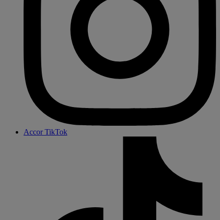
Accor TikTok