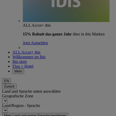
ALL Accor+ ibis
15% Rabatt das ganze Jahr
über in ibis Marken
Jetzt Anmelden
ALL Accor+ ibis
Willkommen im Ibis
ibis store
Flug + Hotel
Mehr
EN
Zurück
Land und Sprache unten auswählen
Geografische Zone
Land/Region - Sprache
Mein Land und meine Sprache bestätigen