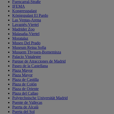
Fuencarral-Straße
IFEMA
Kongresspalast
Königspalast El Pardo
Las Ventas-Arena
Lavapiés-Viertel
Madrider Zoo
Malasaña-Viertel
Moratalaz
Museo Del Prado
Museum Reina Sofia
Musuem Thyssen-Bornemisza
Palacio Vistalegre
Parque de Atracciones de Madrid
Paseo de la Castellana
Plaza Mayor
Plaza Mayor
Plaza de Castilla
Plaza de Colón
Plaza de Oriente
Plaza del Callao
Polytechnische Universität Madrid
Puente de Vallecas
Puerta de Alcalà
Puerta del Sol