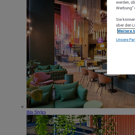
werden, üb
Werbung“ ü
Sie können 
über den L
Weitere 
Unsere Par
ibis Styles