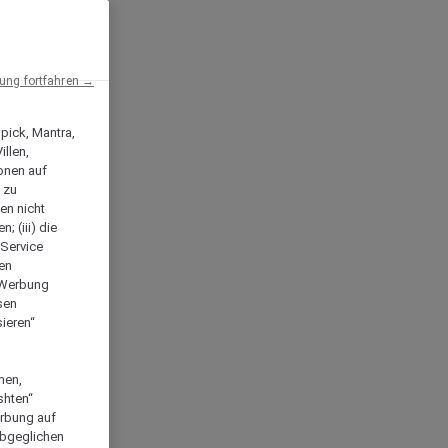
ng fortfahren →
npick, Mantra,
llen,
onen auf
 zu
en nicht
; (iii) die
-Service
len
e Werbung
sen
ieren“
men,
shten“
erbung auf
abgeglichen