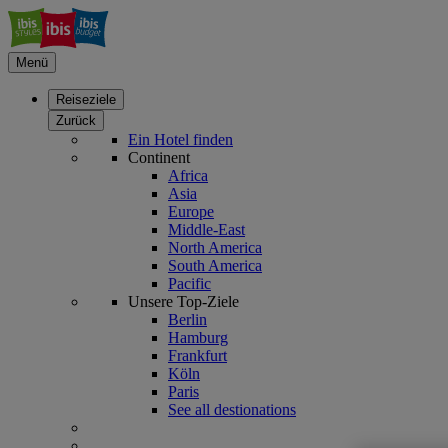
Menü
Reiseziele
Zurück
Ein Hotel finden
Continent
Africa
Asia
Europe
Middle-East
North America
South America
Pacific
Unsere Top-Ziele
Berlin
Hamburg
Frankfurt
Köln
Paris
See all destionations