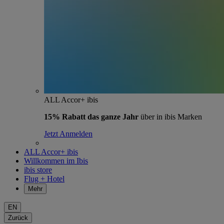
ALL Accor+ ibis
15% Rabatt das ganze Jahr
über in ibis Marken
Jetzt Anmelden
ALL Accor+ ibis
Willkommen im Ibis
ibis store
Flug + Hotel
Mehr
EN
Zurück