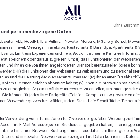
Ohne Zustimmu
 und personenbezogene Daten
bseiten ALL, HotelF1, Ibis, Pullman, Novotel, Mercure, MGallery, Sofitel, Move
usiness Travel, Meetings, Travelpros, Restaurants & Bars, Spa, Apartments & Vi
& Events, Limitless Experiences und Hera,
Accor und seine Partner
Informati
erät speichern oder darauf zugreifen, um: (i) das Funktionieren der Webseiten
ten und Ihnen die von Ihnen angeforderten Dienste bereitzustellen (diese könn
erden); (ii) die Funktionen der Webseiten zu verbessern und zu personalisieren
hlen und die Leistung der Webseiten zu messen; (iv) Ihnen einen "Cashback“
 sofern Sie einen solchen abonniert haben; (v) Ihnen die Interaktion mit sozia
zu ermöglichen; (vi) ein Profil Ihrer Interessen zu erstellen, um Ihnen gezielt
. Sie können für jedes Ihrer Endgeräte (Telefon, Computer usw.) zwischen die
nen Verwendungszwecken wählen, indem Sie auf die Schaltfläche "Personalis
er Verwendung von Informationen für Zwecke der gezielten Werbung zustim
t Accor Ihre E-Mail-Adresse (sofern Sie diese angegeben haben) in einer „geha
ombiniert mit Ihren Browser-, Buchungs- und Treuedaten, um Ihnen gezielte W
Dritter und in sozialen Netzwerken anzuzeigen. Ihre Daten können mit Daten 