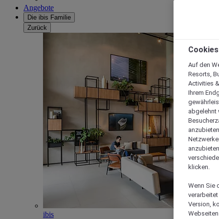
Angebote
Die ibis Familie
Zurück
Cookies
Auf den We
Resorts, B
Activities 
Ihrem Endg
gewährleis
abgelehnt w
Besucherza
anzubieten,
Netzwerken 
anzubieten
verschiede
klicken.
Wenn Sie d
verarbeite
Version, k
Webseiten 
ibis