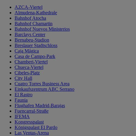
AZCA-Viertel
Almudena-Kathedrale
Bahnhof Atocha
Bahnhof Chamartin
Bahnhof Nuevos Ministerios
Barclays Center
Bernabeu-Stadion
Breslauer Stadtschloss
Caja Mágica
Casa de Campo-Park
Chamberi-Viertel
Chueca-Viertel
Cibeles-Platz
City Hall
Cuatro Torres Business Area
Einkaufszentrum ABC Serrano
El Rastro
Faunia
Flughafen Madrid-Barajas
Fuencarral-Straße
IFEMA
Kongresspalast
Königspalast El Pardo
Las Ventas-Arena