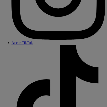
Accor TikTok