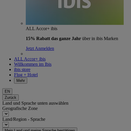
ALL Accor+ ibis
15% Rabatt das ganze Jahr
über in ibis Marken
Jetzt Anmelden
ALL Accor+ ibis
Willkommen im Ibis
ibis store
Flug + Hotel
Mehr
EN
Zurück
Land und Sprache unten auswählen
Geografische Zone
Land/Region - Sprache
Mein Land und meine Sprache bestätigen