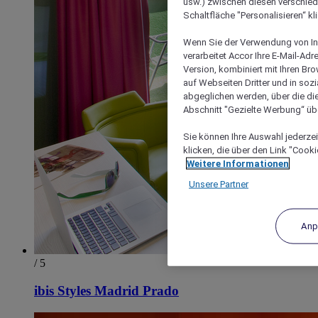
usw.) zwischen diesen verschie
Schaltfläche "Personalisieren“ kl
Wenn Sie der Verwendung von In
verarbeitet Accor Ihre E-Mail-Ad
Version, kombiniert mit Ihren B
auf Webseiten Dritter und in soz
abgeglichen werden, über die die
Abschnitt "Gezielte Werbung“ übe
Sie können Ihre Auswahl jederzei
klicken, die über den Link "Cooki
Weitere Informationen
Unsere Partner
Anp
/ 5
ibis Styles Madrid Prado