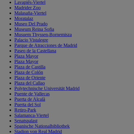
Lavapiés-Viertel
Madrider Zoo
Malasaña-Viertel
Moratalaz
Museo Del Prado
Museum Reina Sofia
Musuem Thyssen-Bornemisza
Palacio Vistalegre
Parque de Atracciones de Madrid
Paseo de la Castellana
Plaza Mayor
Plaza Mayor
Plaza de Castilla
Plaza de Colón
Plaza de Oriente
Plaza del Callao
Polytechnische Universität Madrid
Puente de Vallecas
Puerta de Alcalà
Puerta del Sol
Retiro-Park
Salamanca-Viertel
Senatspalast
Spanische Nationalbibliothek
Stadion von Real Madrid