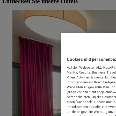
Entdecken Sie unsere Hotels
Cookies und personenbe
Auf den Webseiten ALL, HotelF1, I
Mantra, Resorts, Business Travel
Villen, Activities & Events, Limit
Informationen auf Ihrem Endgerät
Webseiten zu gewährleisten und I
(diese können nicht abgelehnt we
personalisieren; (iii) die Besuch
einen "Cashback“-Service anzubie
Interaktion mit sozialen Netzwerke
um Ihnen gezielte Werbung anzub