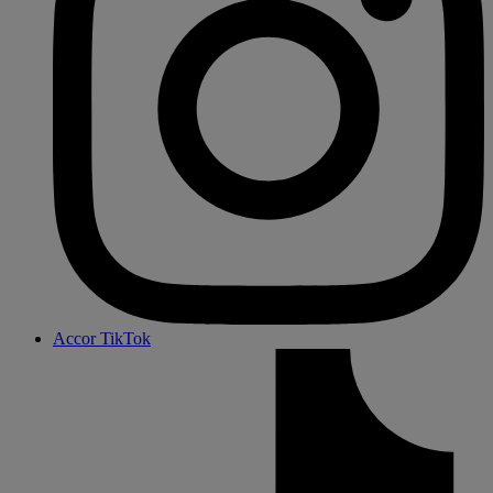
Accor TikTok