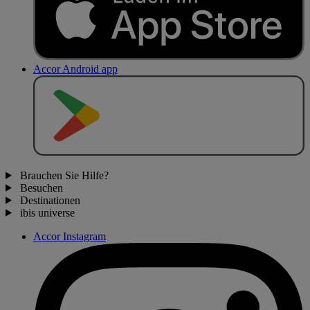
Accor Android app
J
E
T
Z
T
B
E
I
Brauchen Sie Hilfe?
Besuchen
Destinationen
ibis universe
Accor Instagram