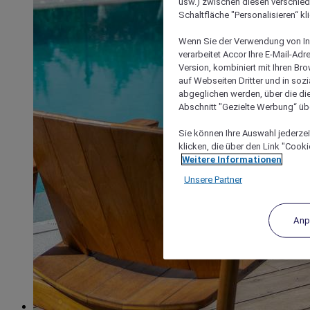
usw.) zwischen diesen verschie
Schaltfläche "Personalisieren“ kl
Wenn Sie der Verwendung von In
verarbeitet Accor Ihre E-Mail-Ad
Version, kombiniert mit Ihren B
auf Webseiten Dritter und in soz
abgeglichen werden, über die die
Abschnitt "Gezielte Werbung“ übe
Sie können Ihre Auswahl jederzei
klicken, die über den Link "Cooki
Weitere Informationen
Unsere Partner
Anp