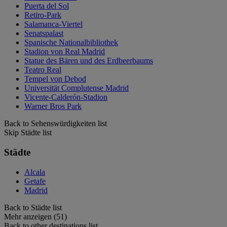
Puerta del Sol
Retiro-Park
Salamanca-Viertel
Senatspalast
Spanische Nationalbibliothek
Stadion von Real Madrid
Statue des Bären und des Erdbeerbaums
Teatro Real
Tempel von Debod
Universität Complutense Madrid
Vicente-Calderón-Stadion
Warner Bros Park
Back to Sehenswürdigkeiten list
Skip Städte list
Städte
Alcala
Getafe
Madrid
Back to Städte list
Mehr anzeigen (51)
Back to other destinations list