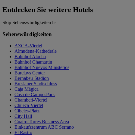
Entdecken Sie weitere Hotels
Skip Sehenswürdigkeiten list
Sehenswürdigkeiten
AZCA-Viertel
Almudena-Kathedrale
Bahnhof Atocha
Bahnhof Chamartin
Bahnhof Nuevos Ministerios
Barclays Center
Bernabeu-Stadion
Breslauer Stadtschloss
Caja Mágica
Casa de Campo-Park
Chamberi-Viertel
Chueca-Viertel
Cibeles-Platz
City Hall
Cuatro Torres Business Area
Einkaufszentrum ABC Serrano
El Rastro