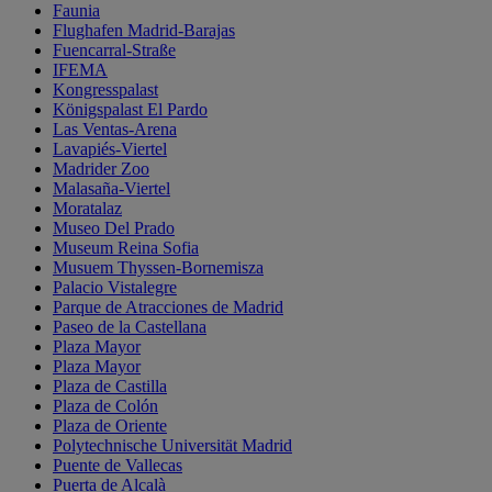
Faunia
Flughafen Madrid-Barajas
Fuencarral-Straße
IFEMA
Kongresspalast
Königspalast El Pardo
Las Ventas-Arena
Lavapiés-Viertel
Madrider Zoo
Malasaña-Viertel
Moratalaz
Museo Del Prado
Museum Reina Sofia
Musuem Thyssen-Bornemisza
Palacio Vistalegre
Parque de Atracciones de Madrid
Paseo de la Castellana
Plaza Mayor
Plaza Mayor
Plaza de Castilla
Plaza de Colón
Plaza de Oriente
Polytechnische Universität Madrid
Puente de Vallecas
Puerta de Alcalà