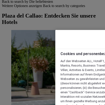
Back to search by Die beliebtesten
Weitere Optionen anzeigen
Back to search by categories
Plaza del Callao: Entdecken Sie unsere
Hotels
Cookies und personenbe
Auf den Webseiten ALL, HotelF1, I
Mantra, Resorts, Business Travel
Villen, Activities & Events, Limit
Informationen auf Ihrem Endgerät
Webseiten zu gewährleisten und I
(diese können nicht abgelehnt we
personalisieren; (iii) die Besuch
einen "Cashback“-Service anzubie
Interaktion mit sozialen Netzwerke
um Ihnen gezielte Werbung anzub