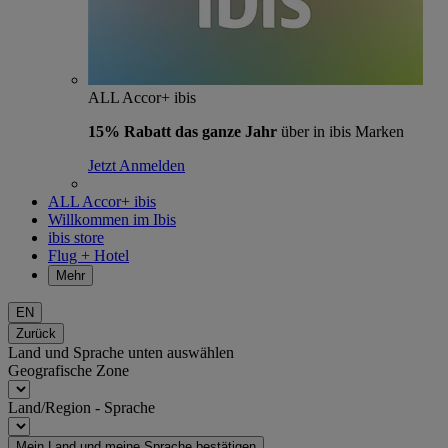
ALL Accor+ ibis
15% Rabatt das ganze Jahr
über in ibis Marken
Jetzt Anmelden
ALL Accor+ ibis
Willkommen im Ibis
ibis store
Flug + Hotel
Mehr
EN
Zurück
Land und Sprache unten auswählen
Geografische Zone
Land/Region - Sprache
Mein Land und meine Sprache bestätigen