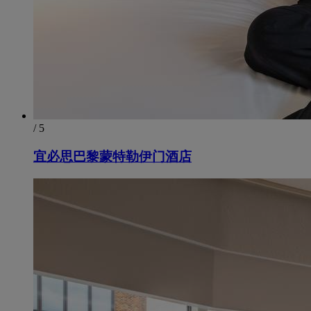
/ 5
宜必思巴黎蒙特勒伊门酒店