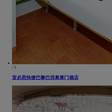
/ 5
宜必思快捷巴黎巴涅奥莱门酒店