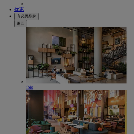
优惠
宜必思品牌
返回
ibis