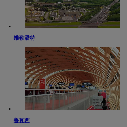
维勒潘特
鲁瓦西