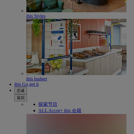
ibis Styles
ibis budget
ibis Go get it
忠诚
返回
探索节目
ALL Accor+ ibis 会籍