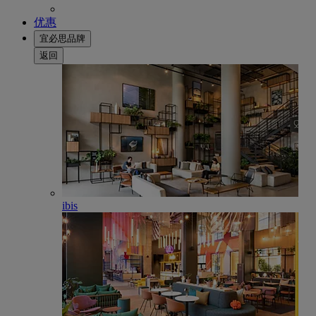
优惠
宜必思品牌
返回
ibis