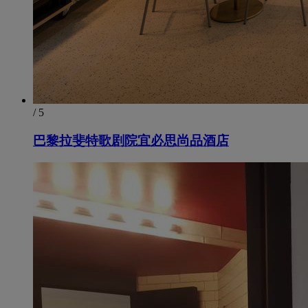
/ 5
巴黎拉斐特歌剧院宜必思尚品酒店