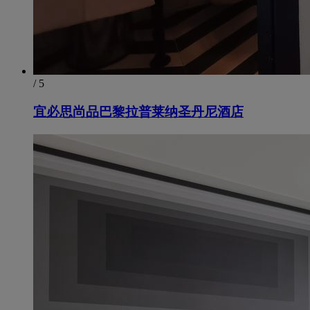
/ 5
宜必思尚品巴黎拉普莱纳圣丹尼酒店