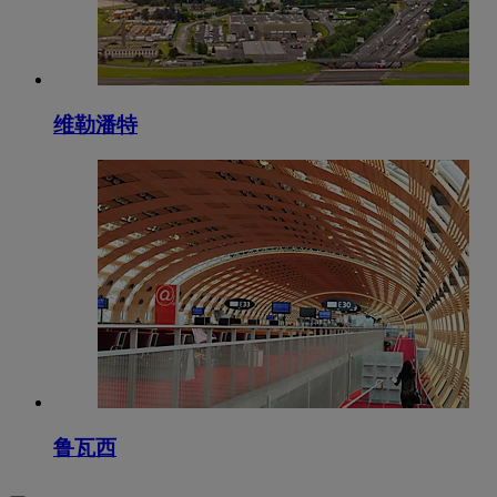
维勒潘特
鲁瓦西