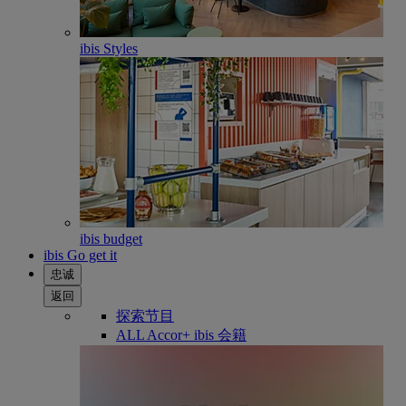
ibis Styles
ibis budget
ibis Go get it
忠诚
返回
探索节目
ALL Accor+ ibis 会籍