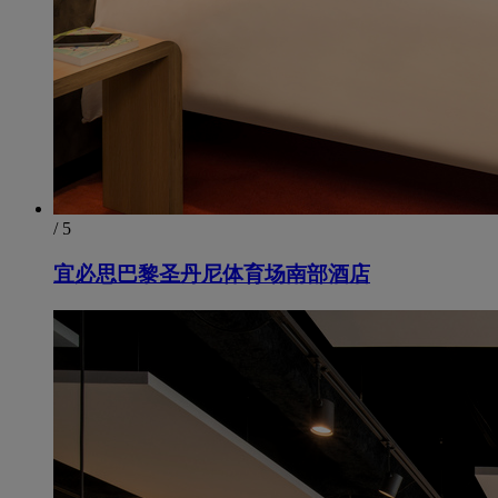
/ 5
宜必思巴黎圣丹尼体育场南部酒店