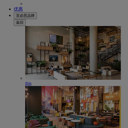
优惠
宜必思品牌
返回
ibis