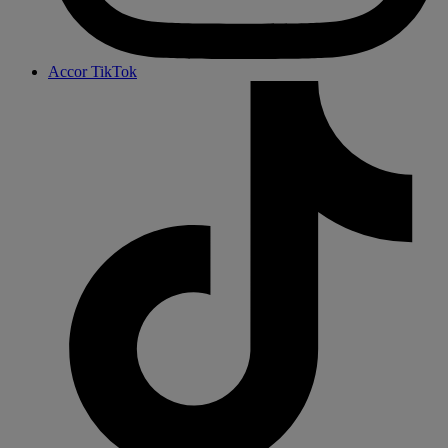
Accor TikTok