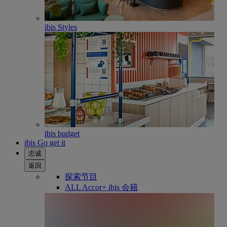
ibis Styles
ibis budget
ibis Go get it
忠诚
返回
探索节目
ALL Accor+ ibis 会籍