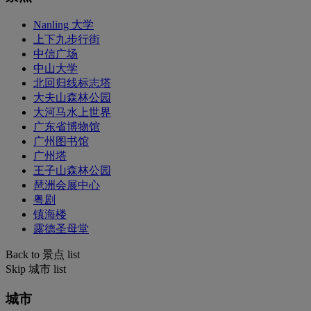
Nanling 大学
上下九步行街
中信广场
中山大学
北回归线标志塔
大夫山森林公园
大河马水上世界
广东省博物馆
广州图书馆
广州塔
王子山森林公园
琶洲会展中心
粤剧
镇海楼
露德圣母堂
Back to 景点 list
Skip 城市 list
城市