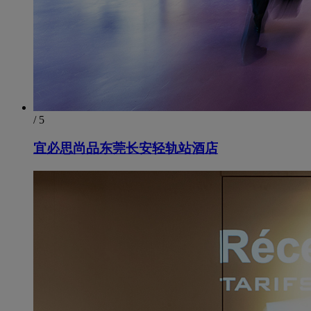
/ 5
宜必思尚品东莞长安轻轨站酒店