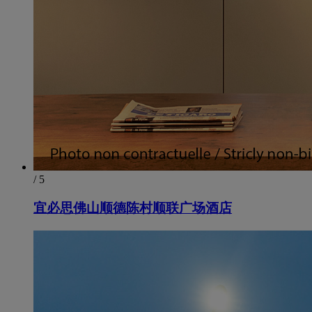
/ 5
宜必思佛山顺德陈村顺联广场酒店