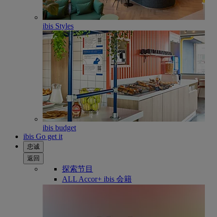
ibis Styles
ibis budget
ibis Go get it
忠诚
返回
探索节目
ALL Accor+ ibis 会籍