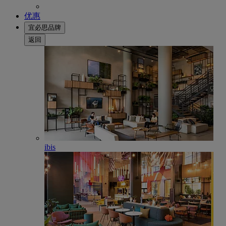
优惠
宜必思品牌
返回
ibis