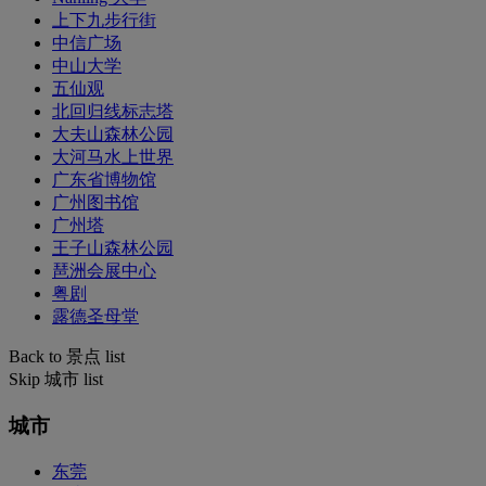
上下九步行街
中信广场
中山大学
五仙观
北回归线标志塔
大夫山森林公园
大河马水上世界
广东省博物馆
广州图书馆
广州塔
王子山森林公园
琶洲会展中心
粤剧
露德圣母堂
Back to 景点 list
Skip 城市 list
城市
东莞