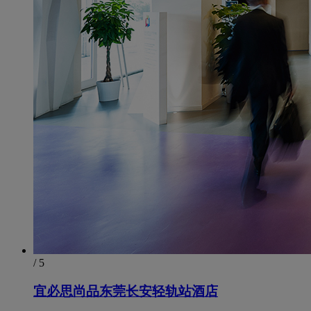
/ 5
宜必思尚品东莞长安轻轨站酒店