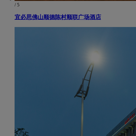
/ 5
宜必思佛山顺德陈村顺联广场酒店