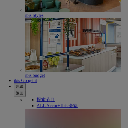
ibis Styles
ibis budget
ibis Go get it
忠诚
返回
探索节目
ALL Accor+ ibis 会籍