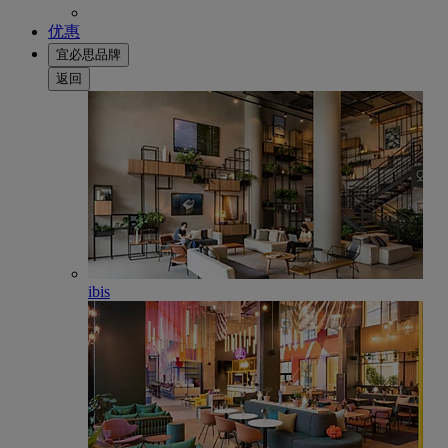
优惠
宜必思品牌
返回
ibis