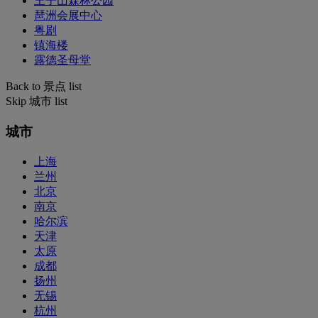
王子山森林公园
琶洲会展中心
粤剧
镇海楼
露德圣母堂
Back to 景点 list
Skip 城市 list
城市
上海
兰州
北京
南京
哈尔滨
天津
太原
成都
扬州
无锡
杭州