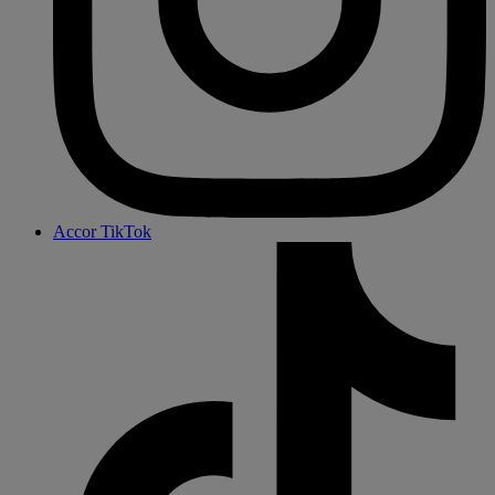
Accor TikTok