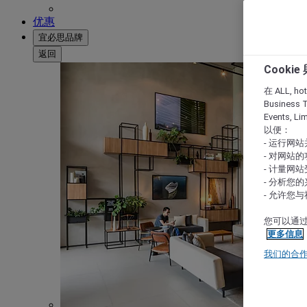
优惠
宜必思品牌
返回
Cooki
在 ALL, hote
Business T
Events, L
以便：
- 运行网
- 对网站
- 计量网
- 分析您
- 允许您
您可以通过
更多信息
我们的合