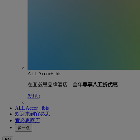
ALL Accor+ ibis
在宜必思品牌酒店，
全年尊享八五折优惠
发现 (
ALL Accor+ ibis
欢迎来到宜必思
宜必思商店
多一点
EN