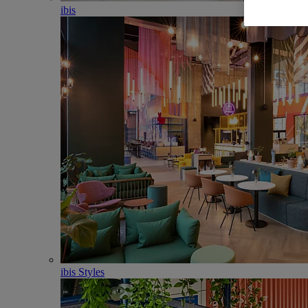
ibis
ibis Styles