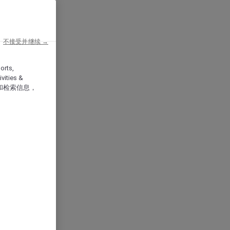
不接受并继续 →
orts,
vities &
和检索信息，