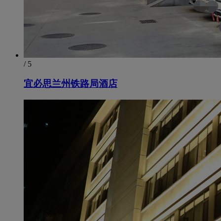
/ 5
宜必思兰州铁路局酒店