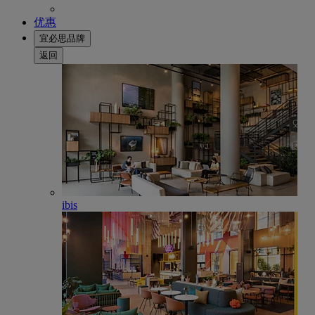
优惠
宜必思品牌
返回
ibis