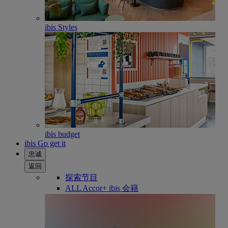
ibis Styles
ibis budget
ibis Go get it
忠诚
返回
探索节目
ALL Accor+ ibis 会籍