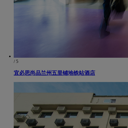
/ 5
宜必思尚品兰州五里铺地铁站酒店