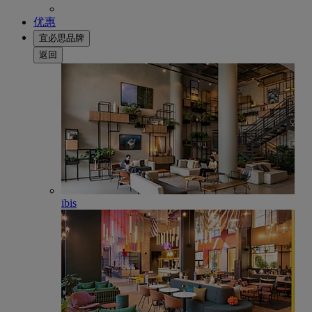
优惠
宜必思品牌
返回
ibis