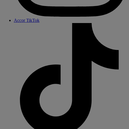
Accor TikTok