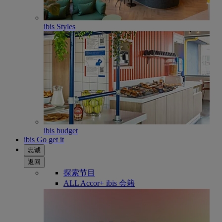
ibis Styles
ibis budget
ibis Go get it
忠诚
返回
探索节目
ALL Accor+ ibis 会籍