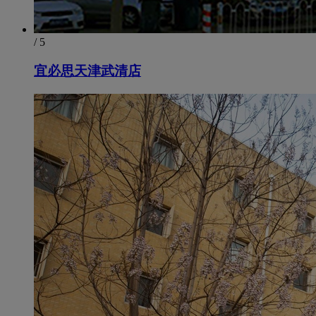
/ 5
宜必思天津武清店