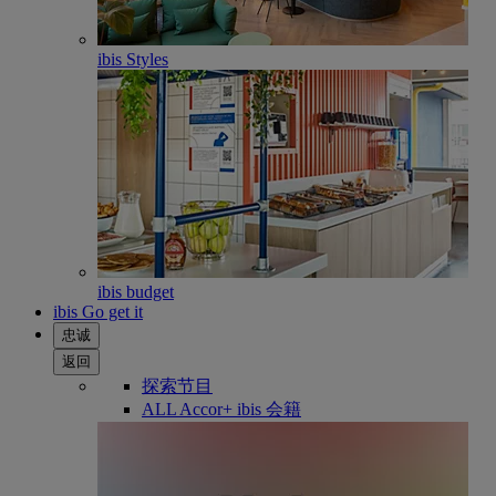
ibis Styles
ibis budget
ibis Go get it
忠诚
返回
探索节目
ALL Accor+ ibis 会籍