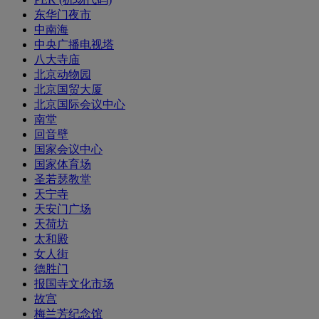
东华门夜市
中南海
中央广播电视塔
八大寺庙
北京动物园
北京国贸大厦
北京国际会议中心
南堂
回音壁
国家会议中心
国家体育场
圣若瑟教堂
天宁寺
天安门广场
天荷坊
太和殿
女人街
德胜门
报国寺文化市场
故宫
梅兰芳纪念馆