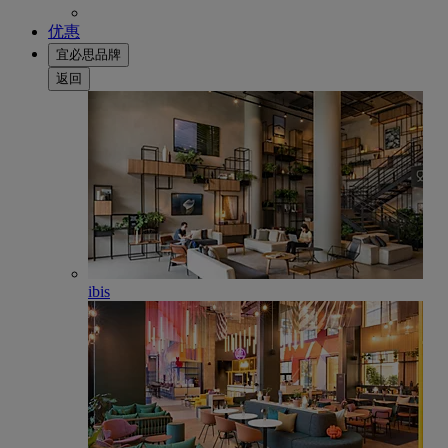
优惠
宜必思品牌
返回
ibis