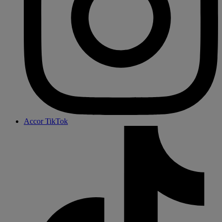
Accor TikTok