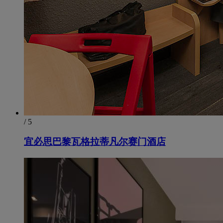
/ 5
宜必思巴黎瓦格拉蒂凡尔赛门酒店