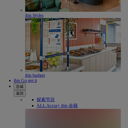
ibis Styles
ibis budget
ibis Go get it
忠诚
返回
探索节目
ALL Accor+ ibis 会籍