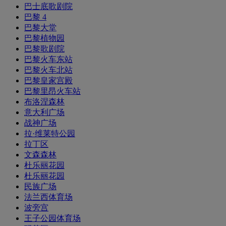
巴士底歌剧院
巴黎 4
巴黎大堂
巴黎植物园
巴黎歌剧院
巴黎火车东站
巴黎火车北站
巴黎皇家宫殿
巴黎里昂火车站
布洛涅森林
意大利广场
战神广场
拉·维莱特公园
拉丁区
文森森林
杜乐丽花园
杜乐丽花园
民族广场
法兰西体育场
波旁宫
王子公园体育场