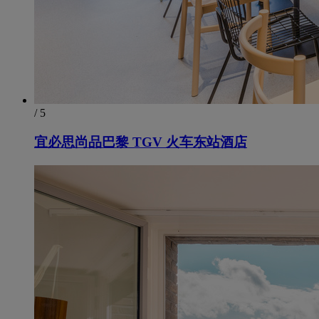
/ 5
宜必思尚品巴黎 TGV 火车东站酒店