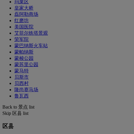
玛莱区
皇家大桥
磊阿勒商场
红磨坊
美国医院
艾菲尔铁塔景观
荣军院
蒙巴纳斯火车站
蒙帕纳斯
蒙梭公园
蒙苏里公园
蒙马特
贝斯市
贝西村
隆尚赛马场
鲁瓦西
Back to 景点 list
Skip 区县 list
区县