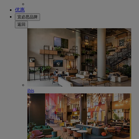
优惠
宜必思品牌
返回
ibis