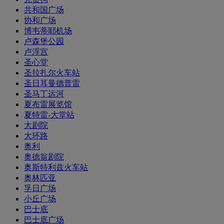
共和国广场
协和广场
博韦蒂耶机场
卢森堡公园
卢浮宫
圣心堂
圣拉扎尔火车站
圣日耳曼德普雷
圣马丁运河
夏布雷展览馆
夏特雷-大堂站
大剧院
大环路
奥利
奥德翁剧院
奥斯特利兹火车站
奥林匹亚
孚日广场
小丘广场
巴士底
巴士底广场