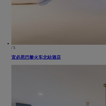
/ 5
宜必思巴黎火车北站酒店