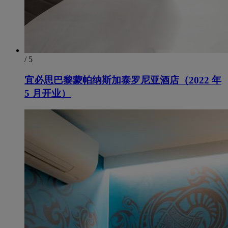
/ 5
宜必思巴黎蒙帕纳斯加泰罗尼亚酒店（2022 年
5 月开业）