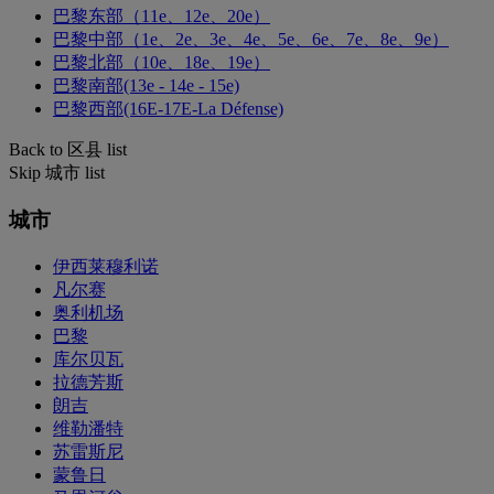
巴黎东部（11e、12e、20e）
巴黎中部（1e、2e、3e、4e、5e、6e、7e、8e、9e）
巴黎北部（10e、18e、19e）
巴黎南部(13e - 14e - 15e)
巴黎西部(16E-17E-La Défense)
Back to 区县 list
Skip 城市 list
城市
伊西莱穆利诺
凡尔赛
奥利机场
巴黎
库尔贝瓦
拉德芳斯
朗吉
维勒潘特
苏雷斯尼
蒙鲁日