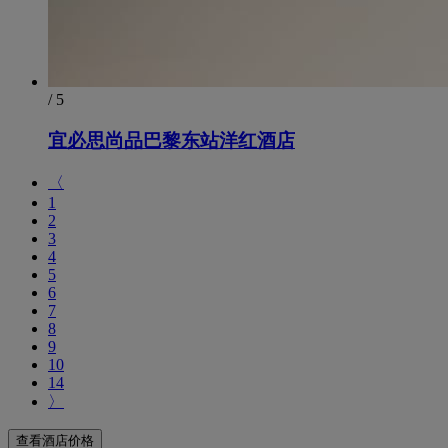
/ 5
宜必思尚品巴黎东站洋红酒店
〈
1
2
3
4
5
6
7
8
9
10
14
〉
查看酒店价格