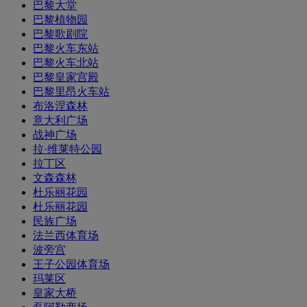
巴黎大堂
巴黎植物园
巴黎歌剧院
巴黎火车东站
巴黎火车北站
巴黎皇家宫殿
巴黎里昂火车站
布洛涅森林
意大利广场
战神广场
拉·维莱特公园
拉丁区
文森森林
杜乐丽花园
杜乐丽花园
民族广场
法兰西体育场
波旁宫
王子公园体育场
玛莱区
皇家大桥