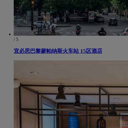
/ 5
宜必思巴黎蒙帕纳斯火车站 15区酒店