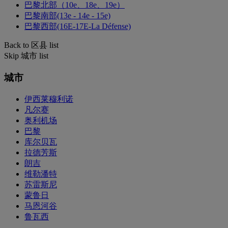
巴黎北部（10e、18e、19e）
巴黎南部(13e - 14e - 15e)
巴黎西部(16E-17E-La Défense)
Back to 区县 list
Skip 城市 list
城市
伊西莱穆利诺
凡尔赛
奥利机场
巴黎
库尔贝瓦
拉德芳斯
朗吉
维勒潘特
苏雷斯尼
蒙鲁日
马恩河谷
鲁瓦西