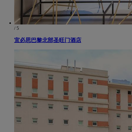
/ 5
宜必思巴黎北部圣旺门酒店