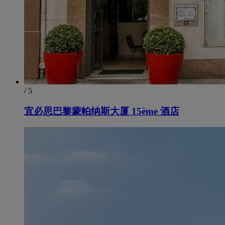
/ 5
宜必思巴黎蒙帕纳斯大厦 15ème 酒店