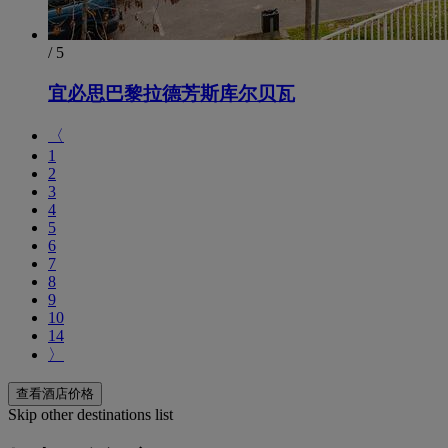
/ 5
宜必思巴黎拉德芳斯库尔贝瓦
〈
1
2
3
4
5
6
7
8
9
10
14
〉
查看酒店价格
Skip other destinations list