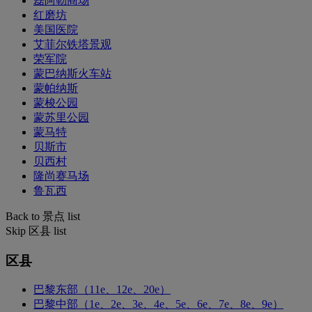
磊阿勒商场
红磨坊
美国医院
艾菲尔铁塔景观
荣军院
蒙巴纳斯火车站
蒙帕纳斯
蒙梭公园
蒙苏里公园
蒙马特
贝斯市
贝西村
隆尚赛马场
鲁瓦西
Back to 景点 list
Skip 区县 list
区县
巴黎东部（11e、12e、20e）
巴黎中部（1e、2e、3e、4e、5e、6e、7e、8e、9e）