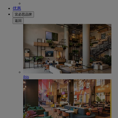
优惠
宜必思品牌
返回
ibis