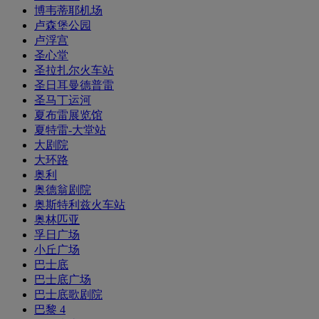
博韦蒂耶机场
卢森堡公园
卢浮宫
圣心堂
圣拉扎尔火车站
圣日耳曼德普雷
圣马丁运河
夏布雷展览馆
夏特雷-大堂站
大剧院
大环路
奥利
奥德翁剧院
奥斯特利兹火车站
奥林匹亚
孚日广场
小丘广场
巴士底
巴士底广场
巴士底歌剧院
巴黎 4