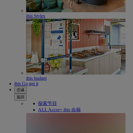
ibis Styles
ibis budget
ibis Go get it
忠诚
返回
探索节目
ALL Accor+ ibis 会籍