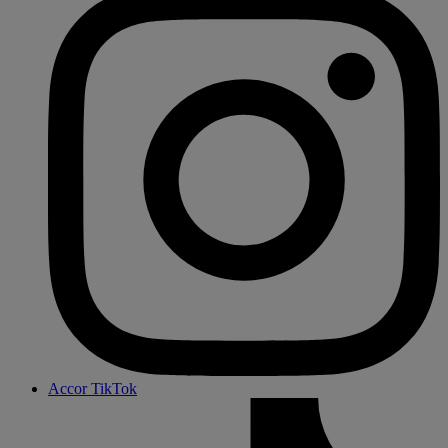
Accor TikTok