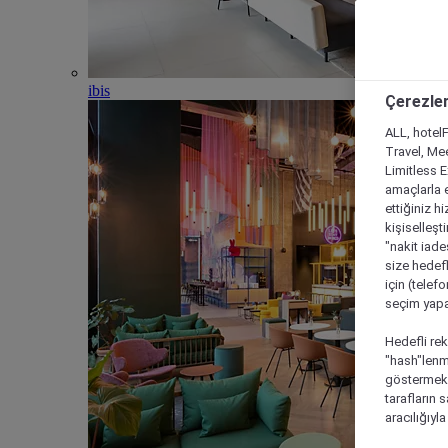
ibis
Çerezler
ALL, hotelF
Travel, Mee
Limitless 
amaçlarla e
ettiğiniz h
kişiselleşt
"nakit iade
size hedefl
için (telef
seçim yapab
Hedefli rek
"hash"lenmi
göstermek i
tarafların 
aracılığıyl