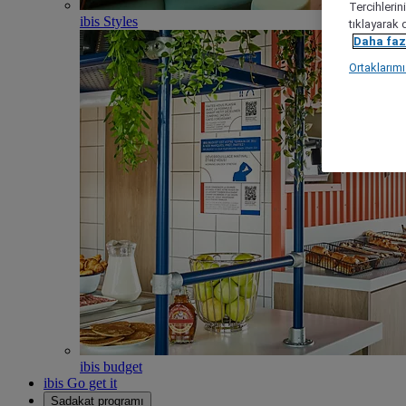
Tercihlerin
ibis Styles
tıklayarak 
Daha fazl
Ortaklarım
ibis budget
ibis Go get it
Sadakat programı