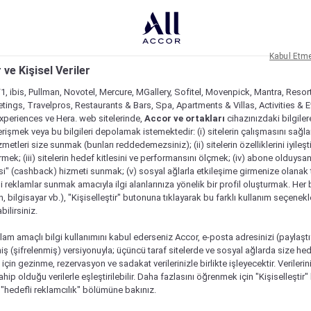
Kabul Etm
 ve Kişisel Veriler
1, ibis, Pullman, Novotel, Mercure, MGallery, Sofitel, Movenpick, Mantra, Resor
tings, Travelpros, Restaurants & Bars, Spa, Apartments & Villas, Activities & E
Experiences ve Hera. web sitelerinde,
Accor ve ortakları
cihazınızdaki bilgiler
rişmek veya bu bilgileri depolamak istemektedir: (i) sitelerin çalışmasını sağl
izmetleri size sunmak (bunları reddedemezsiniz); (ii) sitelerin özelliklerini iyileş
irmek; (iii) sitelerin hedef kitlesini ve performansını ölçmek; (iv) abone olduysan
si" (cashback) hizmeti sunmak; (v) sosyal ağlarla etkileşime girmenize olanak 
i reklamlar sunmak amacıyla ilgi alanlarınıza yönelik bir profil oluşturmak. Her b
on, bilgisayar vb.), "Kişiselleştir" butonuna tıklayarak bu farklı kullanım seçenek
ilirsiniz.
lam amaçlı bilgi kullanımını kabul ederseniz Accor, e-posta adresinizi (paylaşt
ş (şifrelenmiş) versiyonuyla; üçüncü taraf sitelerde ve sosyal ağlarda size hed
çin gezinme, rezervasyon ve sadakat verilerinizle birlikte işleyecektir. Verileri
sahip olduğu verilerle eşleştirilebilir. Daha fazlasını öğrenmek için "Kişiselleştir
a "hedefli reklamcılık" bölümüne bakınız.