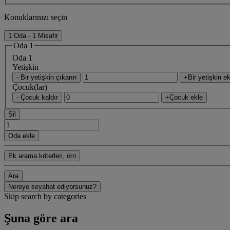
Konuklarınızı seçin
1 Oda - 1 Misafir
Oda 1
Oda 1
Yetişkin
- Bir yetişkin çıkarın
+Bir yetişkin ek
Çocuk(lar)
- Çocuk kaldır
+Çocuk ekle
Sil
Oda ekle
Ek arama kriterleri, örn
Ara
Nereye seyahat ediyorsunuz?
Skip search by categories
Şuna göre ara