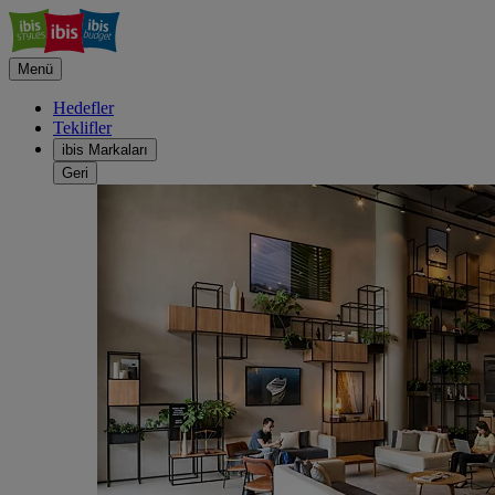
Menü
Hedefler
Teklifler
ibis Markaları
Geri