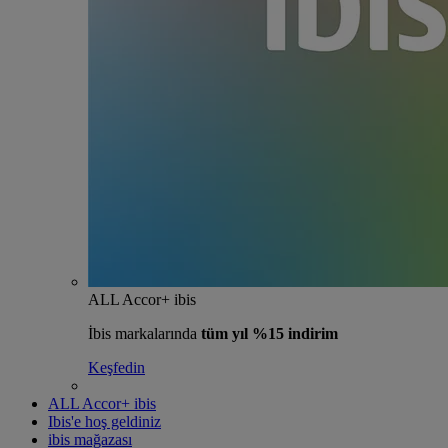
ALL Accor+ ibis
İbis markalarında
tüm yıl %15 indirim
Keşfedin
ALL Accor+ ibis
Ibis'e hoş geldiniz
ibis mağazası