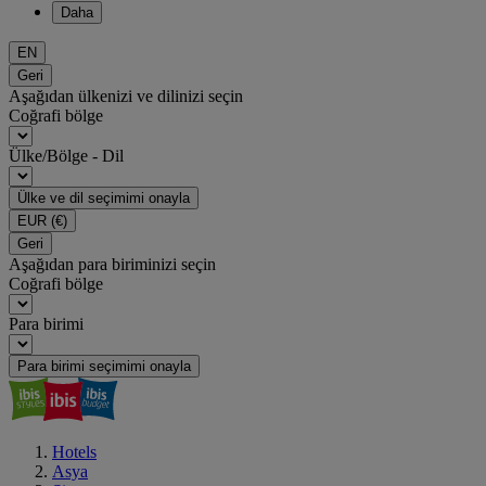
Daha
EN
Geri
Aşağıdan ülkenizi ve dilinizi seçin
Coğrafi bölge
Ülke/Bölge - Dil
Ülke ve dil seçimimi onayla
EUR
(€)
Geri
Aşağıdan para biriminizi seçin
Coğrafi bölge
Para birimi
Para birimi seçimimi onayla
Hotels
Asya