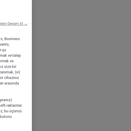
eden Devam Et →
ts, Business
vents,
e şu
amak ve talep
tirmek ve
ız size bir
tanımak; (vi)
ir cihazınız
leri arasında
ıysanız)
efli reklamlar
niz, bu üçüncü
" butonu