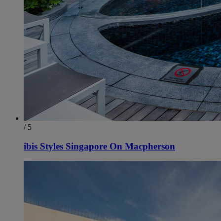
/ 5
ibis Styles Singapore On Macpherson