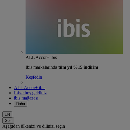
ALL Accor+ ibis
İbis markalarında
tüm yıl %15 indirim
Keşfedin
ALL Accor+ ibis
Ibis'e hoş geldiniz
ibis mağazası
Daha
EN
Geri
Aşağıdan ülkenizi ve dilinizi seçin