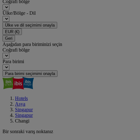
Coğrafi bölge
Ülke/Bölge - Dil
Ülke ve dil seçimimi onayla
EUR
(€)
Geri
Aşağıdan para biriminizi seçin
Coğrafi bölge
Para birimi
Para birimi seçimimi onayla
Hotels
Asya
Singapur
Singapur
Changi
Bir sonraki varış noktanız