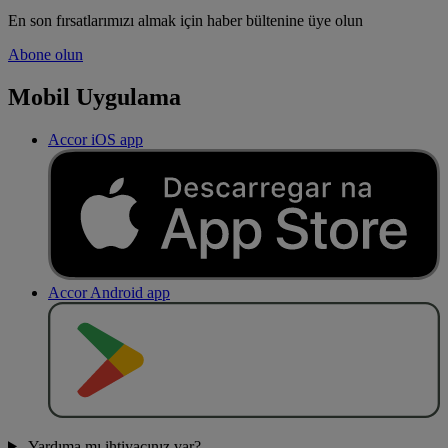
En son fırsatlarımızı almak için haber bültenine üye olun
Abone olun
Mobil Uygulama
Accor iOS app
Accor Android app
O
BT
E
R
N
O
Yardıma mı ihtiyacınız var?