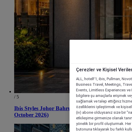
Çerezler ve Kişisel Verile
ALL, hotelF1, ibis, Pullman, Novo
Business Travel, Meetings, Travel
Events, Limitless Experiences ve 
bilgilere şu amaçlarla erişmek vey
/ 5
sağlamak ve talep ettiğiniz hizmet
özelliklerini iyileştirmek ve kişise
Ibis Styles Johor Bahru City Centre (Opening
(iv) abone olduysanız size bir "n
October 2026)
etkileşime girmenize olanak tanım
yönelik bir profil oluşturmak. Her b
butonuna tıklayarak bu farklı kul