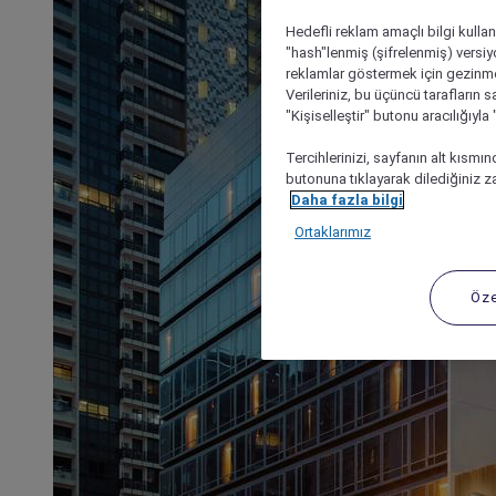
Hedefli reklam amaçlı bilgi kulla
"hash"lenmiş (şifrelenmiş) versiy
reklamlar göstermek için gezinme, 
Verileriniz, bu üçüncü tarafların s
"Kişiselleştir" butonu aracılığıyl
Tercihlerinizi, sayfanın alt kısmı
butonuna tıklayarak dilediğiniz za
Daha fazla bilgi
Ortaklarımız
Öze