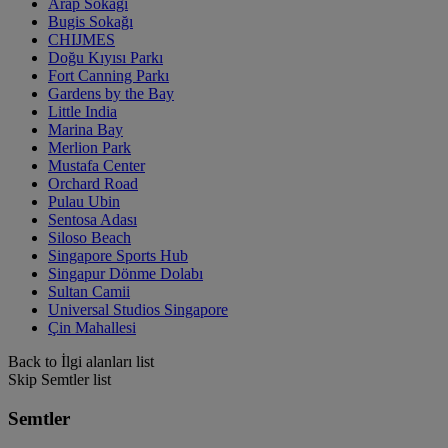
Arap Sokağı
Bugis Sokağı
CHIJMES
Doğu Kıyısı Parkı
Fort Canning Parkı
Gardens by the Bay
Little India
Marina Bay
Merlion Park
Mustafa Center
Orchard Road
Pulau Ubin
Sentosa Adası
Siloso Beach
Singapore Sports Hub
Singapur Dönme Dolabı
Sultan Camii
Universal Studios Singapore
Çin Mahallesi
Back to İlgi alanları list
Skip Semtler list
Semtler