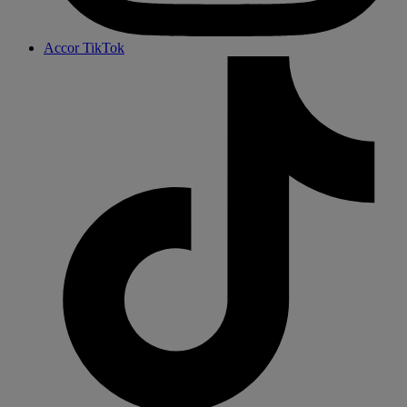
Accor TikTok