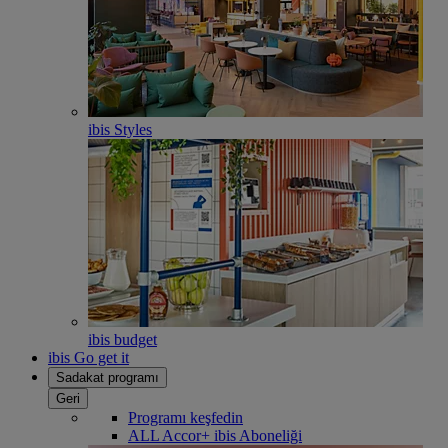
ibis Styles
ibis budget
ibis Go get it
Sadakat programı
Geri
Programı keşfedin
ALL Accor+ ibis Aboneliği