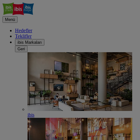
Menü
Hedefler
Teklifler
ibis Markaları
Geri
ibis