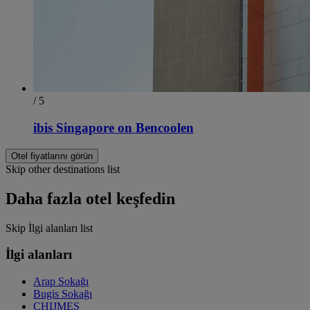
/ 5
ibis Singapore on Bencoolen
Otel fiyatlarını görün
Skip other destinations list
Daha fazla otel keşfedin
Skip İlgi alanları list
İlgi alanları
Arap Sokağı
Bugis Sokağı
CHIJMES