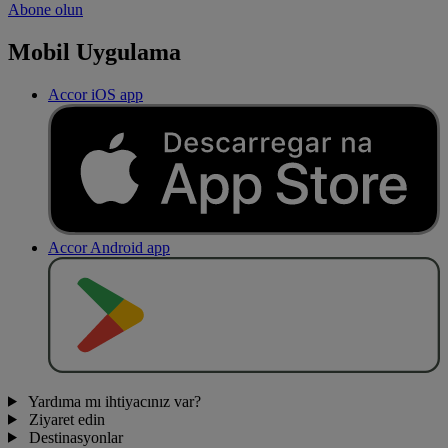
Abone olun
Mobil Uygulama
Accor iOS app
Accor Android app
O
BT
E
R
N
O
Yardıma mı ihtiyacınız var?
Ziyaret edin
Destinasyonlar