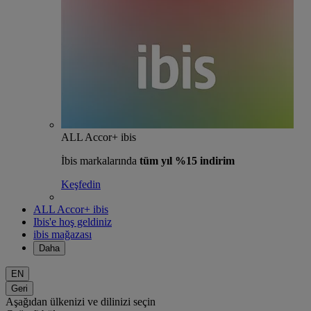
ALL Accor+ ibis
İbis markalarında
tüm yıl %15 indirim
Keşfedin
ALL Accor+ ibis
Ibis'e hoş geldiniz
ibis mağazası
Daha
EN
Geri
Aşağıdan ülkenizi ve dilinizi seçin