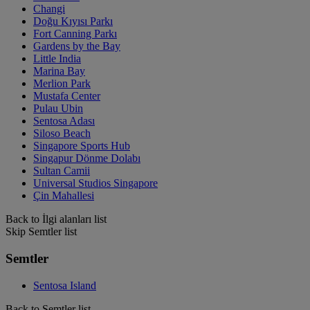
Changi
Doğu Kıyısı Parkı
Fort Canning Parkı
Gardens by the Bay
Little India
Marina Bay
Merlion Park
Mustafa Center
Pulau Ubin
Sentosa Adası
Siloso Beach
Singapore Sports Hub
Singapur Dönme Dolabı
Sultan Camii
Universal Studios Singapore
Çin Mahallesi
Back to İlgi alanları list
Skip Semtler list
Semtler
Sentosa Island
Back to Semtler list