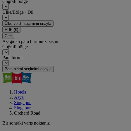
Coğrafi bölge
Ülke/Bölge - Dil
Ülke ve dil seçimimi onayla
EUR
(€)
Geri
Aşağıdan para biriminizi seçin
Coğrafi bölge
Para birimi
Para birimi seçimimi onayla
Hotels
Asya
Singapur
Singapur
Orchard Road
Bir sonraki varış noktanız