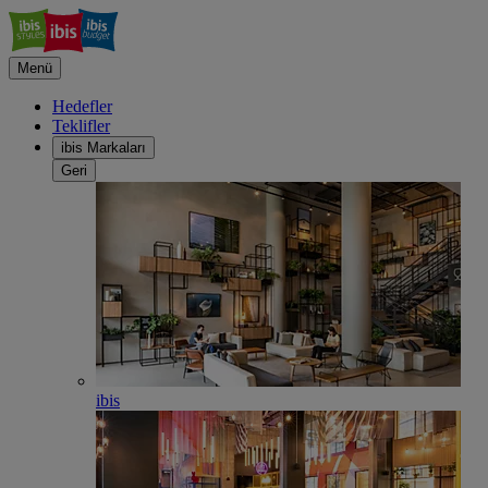
Menü
Hedefler
Teklifler
ibis Markaları
Geri
ibis