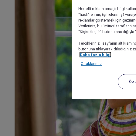
Hedefli reklam amaçlı bilgi kulla
"hash"lenmiş (şifrelenmiş) versiy
reklamlar göstermek için gezinme, 
Verileriniz, bu üçüncü tarafların s
"Kişiselleştir" butonu aracılığıyl
Tercihlerinizi, sayfanın alt kısmı
butonuna tıklayarak dilediğiniz za
Daha fazla bilgi
Ortaklarımız
Öze