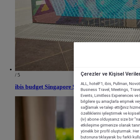
Çerezler ve Kişisel Verile
/ 5
ALL, hotelF1, ibis, Pullman, Novo
ibis budget Singapore Selegie
Business Travel, Meetings, Travel
Events, Limitless Experiences ve 
bilgilere şu amaçlarla erişmek vey
sağlamak ve talep ettiğiniz hizmet
özelliklerini iyileştirmek ve kişise
(iv) abone olduysanız size bir "n
etkileşime girmenize olanak tanım
yönelik bir profil oluşturmak. Her b
butonuna tıklayarak bu farklı kul