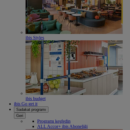
ibis Styles
ibis budget
ibis Go get it
Sadakat programı
Geri
Programı keşfedin
ALL Accor+ ibis Aboneliği