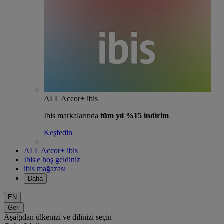
ALL Accor+ ibis
İbis markalarında
tüm yıl %15 indirim
Keşfedin
ALL Accor+ ibis
Ibis'e hoş geldiniz
ibis mağazası
Daha
EN
Geri
Aşağıdan ülkenizi ve dilinizi seçin