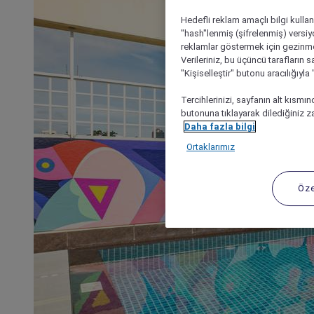
Hedefli reklam amaçlı bilgi kulla
"hash"lenmiş (şifrelenmiş) versiy
reklamlar göstermek için gezinme, 
Verileriniz, bu üçüncü tarafların s
"Kişiselleştir" butonu aracılığıyl
Tercihlerinizi, sayfanın alt kısmı
butonuna tıklayarak dilediğiniz za
Daha fazla bilgi
Ortaklarımız
Öze