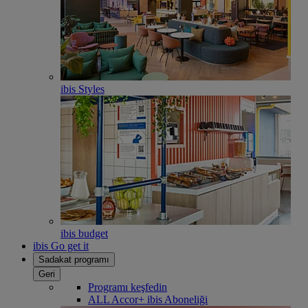
ibis Styles
ibis budget
ibis Go get it
Sadakat programı
Geri
Programı keşfedin
ALL Accor+ ibis Aboneliği