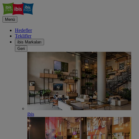
Menü
Hedefler
Teklifler
ibis Markaları
Geri
ibis