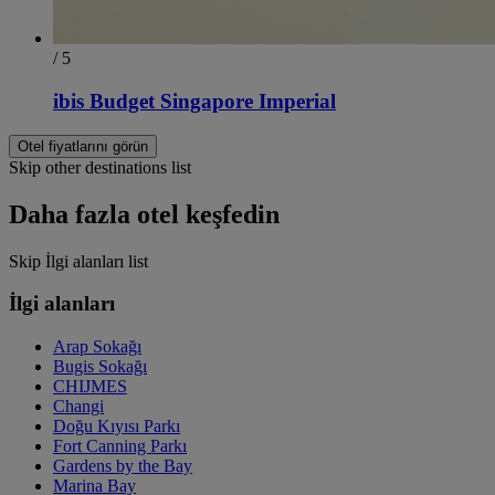
/ 5
ibis Budget Singapore Imperial
Otel fiyatlarını görün
Skip other destinations list
Daha fazla otel keşfedin
Skip İlgi alanları list
İlgi alanları
Arap Sokağı
Bugis Sokağı
CHIJMES
Changi
Doğu Kıyısı Parkı
Fort Canning Parkı
Gardens by the Bay
Marina Bay