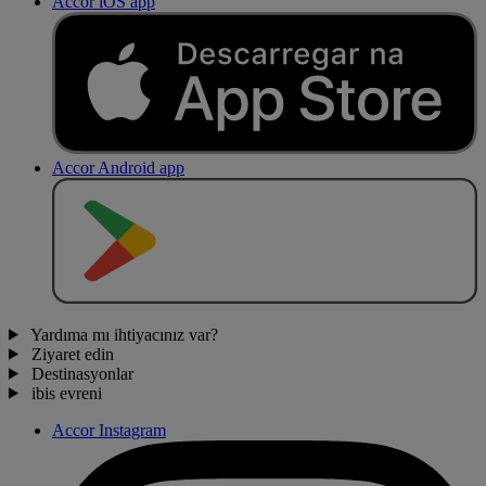
Accor iOS app
Accor Android app
O
BT
E
R
N
O
Yardıma mı ihtiyacınız var?
Ziyaret edin
Destinasyonlar
ibis evreni
Accor Instagram