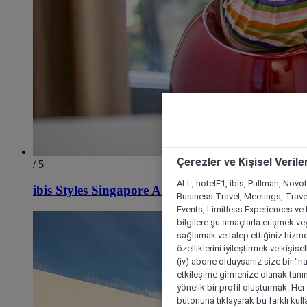
Çerezler ve Kişisel Verile
/ 5
ALL, hotelF1, ibis, Pullman, Novo
ibis Styles Singapore Albert
Business Travel, Meetings, Travel
Events, Limitless Experiences ve 
bilgilere şu amaçlarla erişmek vey
sağlamak ve talep ettiğiniz hizmet
özelliklerini iyileştirmek ve kişise
(iv) abone olduysanız size bir "n
etkileşime girmenize olanak tanım
yönelik bir profil oluşturmak. Her b
butonuna tıklayarak bu farklı kul