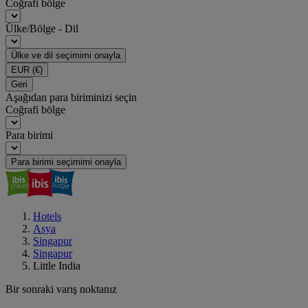
Coğrafi bölge
Ülke/Bölge - Dil
Ülke ve dil seçimimi onayla
EUR
(€)
Geri
Aşağıdan para biriminizi seçin
Coğrafi bölge
Para birimi
Para birimi seçimimi onayla
Hotels
Asya
Singapur
Singapur
Little India
Bir sonraki varış noktanız