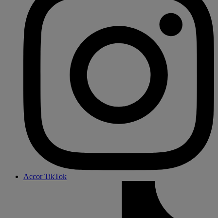
Accor TikTok