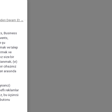
eden Devam Et →
ts, Business
vents,
e şu
amak ve talep
tirmek ve
ız size bir
tanımak; (vi)
ir cihazınız
leri arasında
ıysanız)
efli reklamlar
niz, bu üçüncü
" butonu