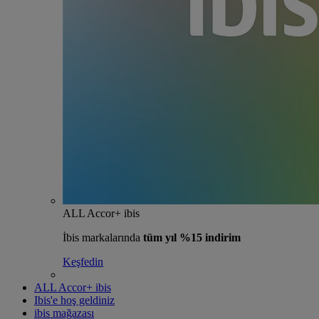
ALL Accor+ ibis
İbis markalarında
tüm yıl %15 indirim
Keşfedin
ALL Accor+ ibis
Ibis'e hoş geldiniz
ibis mağazası