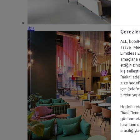
ibis
Çerezler
ALL, hotelF
Travel, Mee
Limitless 
amaçlarla e
ettiğiniz h
kişiselleşt
"nakit iade
size hedefl
için (telef
seçim yapab
Hedefli rek
"hash"lenmi
göstermek i
tarafların 
aracılığıyl