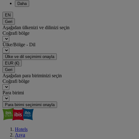
Daha
EN
Geri
Aşağıdan ülkenizi ve dilinizi seçin
Coğrafi bölge
Ülke/Bölge - Dil
Ülke ve dil seçimimi onayla
EUR
(€)
Geri
Aşağıdan para biriminizi seçin
Coğrafi bölge
Para birimi
Para birimi seçimimi onayla
Hotels
Asya