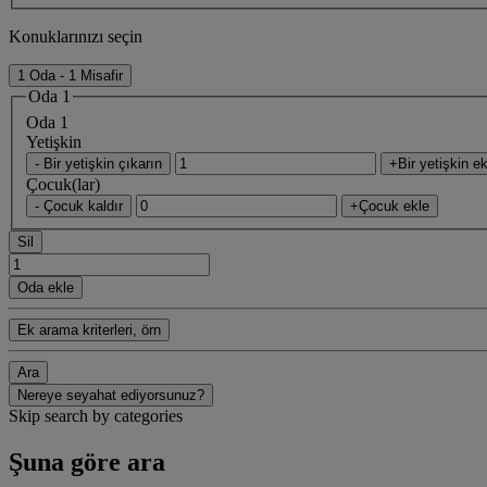
Konuklarınızı seçin
1 Oda - 1 Misafir
Oda 1
Oda 1
Yetişkin
- Bir yetişkin çıkarın
+Bir yetişkin ek
Çocuk(lar)
- Çocuk kaldır
+Çocuk ekle
Sil
Oda ekle
Ek arama kriterleri, örn
Ara
Nereye seyahat ediyorsunuz?
Skip search by categories
Şuna göre ara