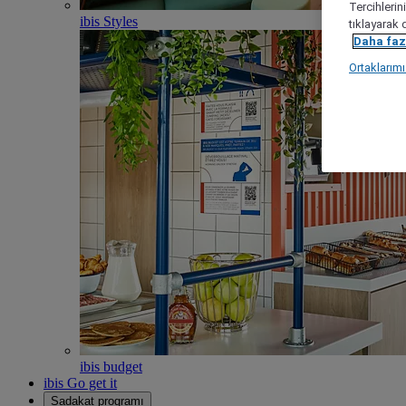
Tercihlerin
ibis Styles
tıklayarak 
Daha fazl
Ortaklarım
ibis budget
ibis Go get it
Sadakat programı