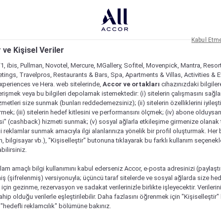
Kabul Etm
 ve Kişisel Veriler
1, ibis, Pullman, Novotel, Mercure, MGallery, Sofitel, Movenpick, Mantra, Resor
tings, Travelpros, Restaurants & Bars, Spa, Apartments & Villas, Activities & E
Experiences ve Hera. web sitelerinde,
Accor ve ortakları
cihazınızdaki bilgiler
rişmek veya bu bilgileri depolamak istemektedir: (i) sitelerin çalışmasını sağl
izmetleri size sunmak (bunları reddedemezsiniz); (ii) sitelerin özelliklerini iyileş
irmek; (iii) sitelerin hedef kitlesini ve performansını ölçmek; (iv) abone olduysan
si" (cashback) hizmeti sunmak; (v) sosyal ağlarla etkileşime girmenize olanak 
i reklamlar sunmak amacıyla ilgi alanlarınıza yönelik bir profil oluşturmak. Her b
on, bilgisayar vb.), "Kişiselleştir" butonuna tıklayarak bu farklı kullanım seçenek
ilirsiniz.
lam amaçlı bilgi kullanımını kabul ederseniz Accor, e-posta adresinizi (paylaşt
ş (şifrelenmiş) versiyonuyla; üçüncü taraf sitelerde ve sosyal ağlarda size hed
çin gezinme, rezervasyon ve sadakat verilerinizle birlikte işleyecektir. Verileri
sahip olduğu verilerle eşleştirilebilir. Daha fazlasını öğrenmek için "Kişiselleştir
a "hedefli reklamcılık" bölümüne bakınız.