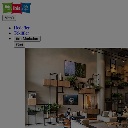
Menü
Hedefler
Teklifler
ibis Markaları
Geri