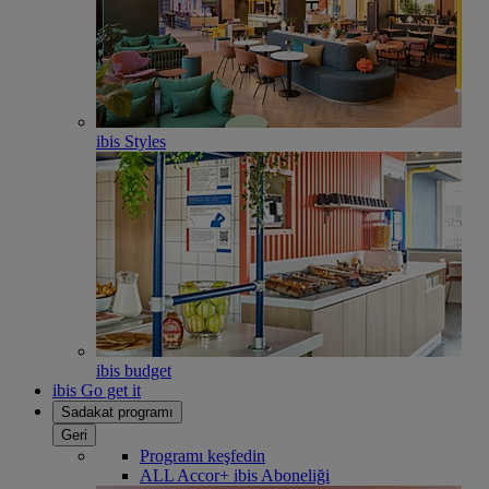
ibis Styles
ibis budget
ibis Go get it
Sadakat programı
Geri
Programı keşfedin
ALL Accor+ ibis Aboneliği