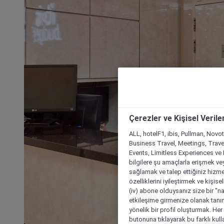
Çerezler ve Kişisel Verile
ALL, hotelF1, ibis, Pullman, Novo
Business Travel, Meetings, Travel
Events, Limitless Experiences ve 
bilgilere şu amaçlarla erişmek vey
sağlamak ve talep ettiğiniz hizmet
özelliklerini iyileştirmek ve kişise
(iv) abone olduysanız size bir "n
etkileşime girmenize olanak tanım
yönelik bir profil oluşturmak. Her b
butonuna tıklayarak bu farklı kul