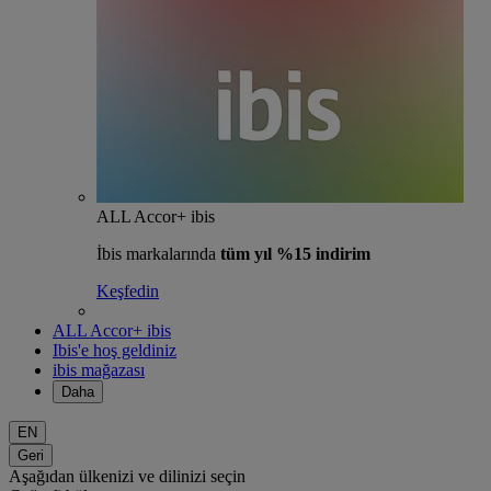
ALL Accor+ ibis
İbis markalarında
tüm yıl %15 indirim
Keşfedin
ALL Accor+ ibis
Ibis'e hoş geldiniz
ibis mağazası
Daha
EN
Geri
Aşağıdan ülkenizi ve dilinizi seçin