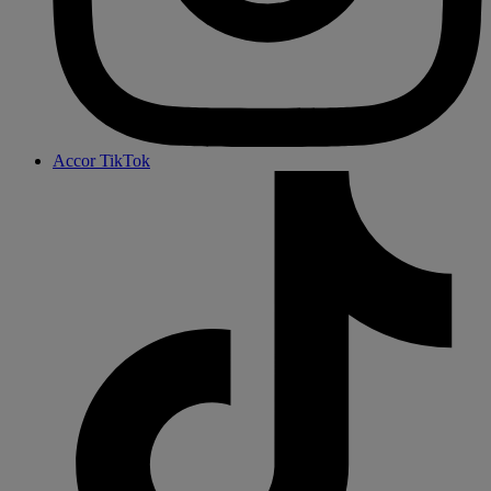
Accor TikTok