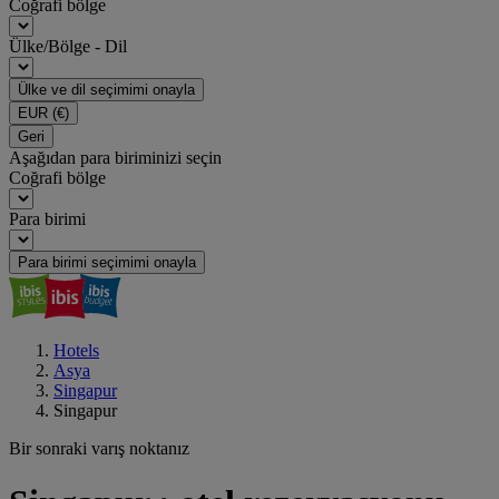
Coğrafi bölge
Ülke/Bölge - Dil
Ülke ve dil seçimimi onayla
EUR
(€)
Geri
Aşağıdan para biriminizi seçin
Coğrafi bölge
Para birimi
Para birimi seçimimi onayla
Hotels
Asya
Singapur
Singapur
Bir sonraki varış noktanız