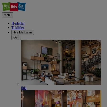
Menü
Hedefler
Teklifler
ibis Markaları
Geri
ibis