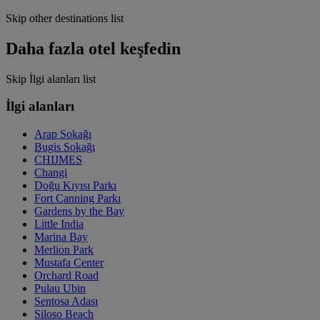
Skip other destinations list
Daha fazla otel keşfedin
Skip İlgi alanları list
İlgi alanları
Arap Sokağı
Bugis Sokağı
CHIJMES
Changi
Doğu Kıyısı Parkı
Fort Canning Parkı
Gardens by the Bay
Little India
Marina Bay
Merlion Park
Mustafa Center
Orchard Road
Pulau Ubin
Sentosa Adası
Siloso Beach