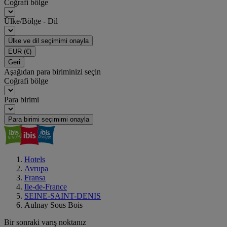
Coğrafi bölge
Ülke/Bölge - Dil
Ülke ve dil seçimimi onayla
EUR
(€)
Geri
Aşağıdan para biriminizi seçin
Coğrafi bölge
Para birimi
Para birimi seçimimi onayla
Hotels
Avrupa
Fransa
Ile-de-France
SEINE-SAINT-DENIS
Aulnay Sous Bois
Bir sonraki varış noktanız