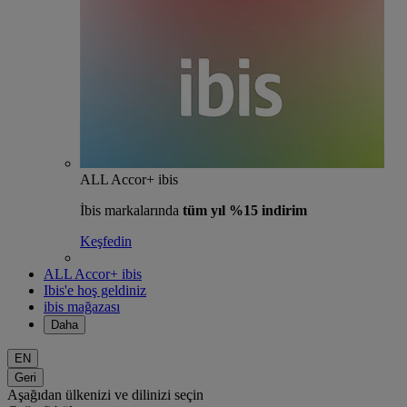
ALL Accor+ ibis
İbis markalarında
tüm yıl %15 indirim
Keşfedin
ALL Accor+ ibis
Ibis'e hoş geldiniz
ibis mağazası
Daha
EN
Geri
Aşağıdan ülkenizi ve dilinizi seçin