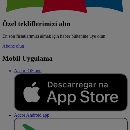
Özel tekliflerimizi alın
En son fırsatlarımızı almak için haber bültenine üye olun
Abone olun
Mobil Uygulama
Accor iOS app
Accor Android app
O
BT
E
R
N
O