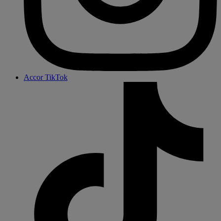
Accor TikTok