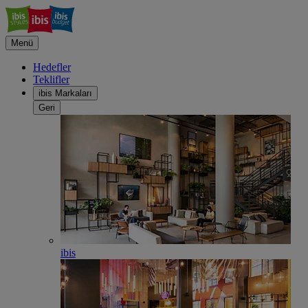
Menü
Hedefler
Teklifler
ibis Markaları
Geri
ibis