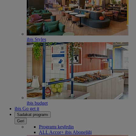
ibis Styles
ibis budget
ibis Go get it
Sadakat programı
Geri
Programı keşfedin
ALL Accor+ ibis Aboneliği