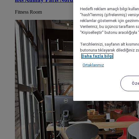
Hedefli reklam amaçlı bilgi kulla
Fitness Room
"hash"lenmiş (şifrelenmiş) versiy
reklamlar göstermek için gezinme, 
Verileriniz, bu üçüncü tarafların s
"Kişiselleştir" butonu aracılığıyl
Tercihlerinizi, sayfanın alt kısmı
butonuna tıklayarak dilediğiniz za
Daha fazla bilgi
Ortaklarımız
Öze