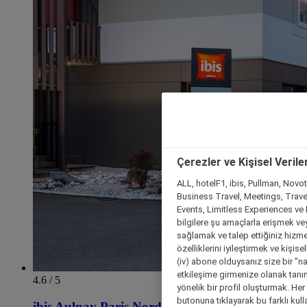
Çerezler ve Kişisel Verile
ALL, hotelF1, ibis, Pullman, Novo
Business Travel, Meetings, Travel
Events, Limitless Experiences ve 
bilgilere şu amaçlarla erişmek vey
sağlamak ve talep ettiğiniz hizmet
özelliklerini iyileştirmek ve kişise
(iv) abone olduysanız size bir "n
etkileşime girmenize olanak tanım
4.6 / 5
yönelik bir profil oluşturmak. Her b
butonuna tıklayarak bu farklı kul
ibis Aulnay Paris Nord Expo