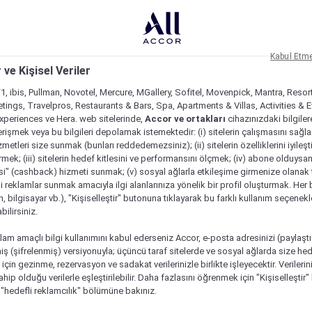
Kabul Etm
 ve Kişisel Veriler
1, ibis, Pullman, Novotel, Mercure, MGallery, Sofitel, Movenpick, Mantra, Resor
tings, Travelpros, Restaurants & Bars, Spa, Apartments & Villas, Activities & E
Experiences ve Hera. web sitelerinde,
Accor ve ortakları
cihazınızdaki bilgiler
rişmek veya bu bilgileri depolamak istemektedir: (i) sitelerin çalışmasını sağl
izmetleri size sunmak (bunları reddedemezsiniz); (ii) sitelerin özelliklerini iyileş
irmek; (iii) sitelerin hedef kitlesini ve performansını ölçmek; (iv) abone olduysan
si" (cashback) hizmeti sunmak; (v) sosyal ağlarla etkileşime girmenize olanak 
i reklamlar sunmak amacıyla ilgi alanlarınıza yönelik bir profil oluşturmak. Her b
on, bilgisayar vb.), "Kişiselleştir" butonuna tıklayarak bu farklı kullanım seçenek
ilirsiniz.
lam amaçlı bilgi kullanımını kabul ederseniz Accor, e-posta adresinizi (paylaşt
ş (şifrelenmiş) versiyonuyla; üçüncü taraf sitelerde ve sosyal ağlarda size hed
çin gezinme, rezervasyon ve sadakat verilerinizle birlikte işleyecektir. Verileri
sahip olduğu verilerle eşleştirilebilir. Daha fazlasını öğrenmek için "Kişiselleştir
a "hedefli reklamcılık" bölümüne bakınız.