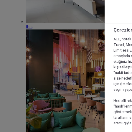
ibis
Çerezler
ALL, hotelF
Travel, Mee
Limitless 
amaçlarla e
ettiğiniz h
kişiselleşt
"nakit iade
size hedefl
için (telef
seçim yapab
Hedefli rek
"hash"lenmi
göstermek i
tarafların 
aracılığıyl