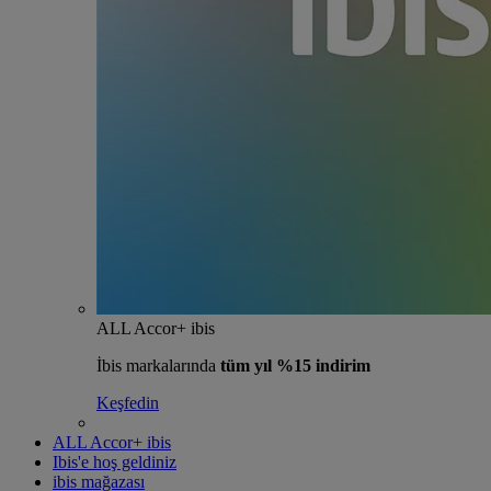
ALL Accor+ ibis
İbis markalarında
tüm yıl %15 indirim
Keşfedin
ALL Accor+ ibis
Ibis'e hoş geldiniz
ibis mağazası