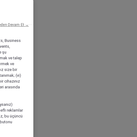
eden Devam Et →
ts, Business
vents,
e şu
amak ve talep
tirmek ve
ız size bir
tanımak; (vi)
ir cihazınız
leri arasında
ıysanız)
efli reklamlar
niz, bu üçüncü
" butonu