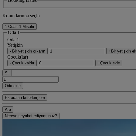
Booking Dates
Konuklarınızı seçin
1 Oda - 1 Misafir
Oda 1
Oda 1
Yetişkin
- Bir yetişkin çıkarın
+Bir yetişkin ek
Çocuk(lar)
- Çocuk kaldır
+Çocuk ekle
Sil
Oda ekle
Ek arama kriterleri, örn
Ara
Nereye seyahat ediyorsunuz?