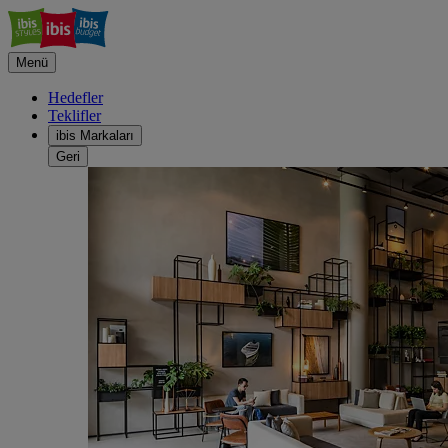
Menü
Hedefler
Teklifler
ibis Markaları
Geri