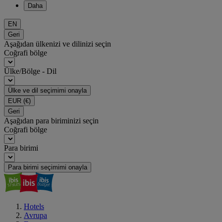
Daha
EN
Geri
Aşağıdan ülkenizi ve dilinizi seçin
Coğrafi bölge
Ülke/Bölge - Dil
Ülke ve dil seçimimi onayla
EUR
(€)
Geri
Aşağıdan para biriminizi seçin
Coğrafi bölge
Para birimi
Para birimi seçimimi onayla
Hotels
Avrupa