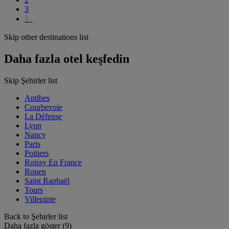
3
〉
Skip other destinations list
Daha fazla otel keşfedin
Skip Şehirler list
Antibes
Courbevoie
La Défense
Lyon
Nancy
Paris
Poitiers
Roissy En France
Rouen
Saint Raphaël
Tours
Villepinte
Back to Şehirler list
Daha fazla göster (9)