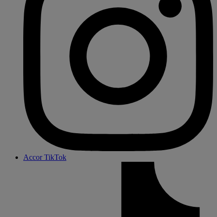
Accor TikTok