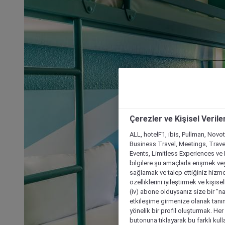
Çerezler ve Kişisel Verile
ALL, hotelF1, ibis, Pullman, Novo
Business Travel, Meetings, Travel
Events, Limitless Experiences ve 
bilgilere şu amaçlarla erişmek vey
sağlamak ve talep ettiğiniz hizmet
özelliklerini iyileştirmek ve kişise
(iv) abone olduysanız size bir "n
etkileşime girmenize olanak tanım
yönelik bir profil oluşturmak. Her b
butonuna tıklayarak bu farklı kul