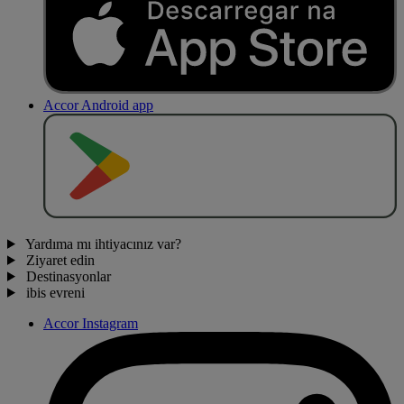
Accor Android app
O
BT
E
R
N
O
Yardıma mı ihtiyacınız var?
Ziyaret edin
Destinasyonlar
ibis evreni
Accor Instagram