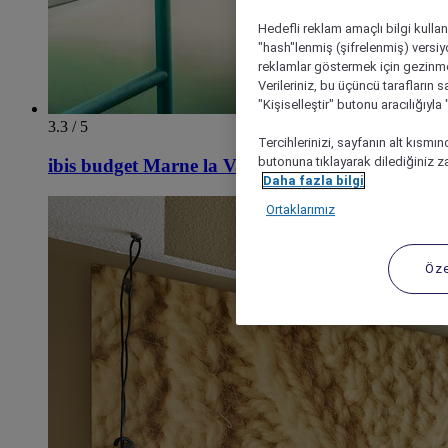
Hedefli reklam amaçlı bilgi kulla
"hash"lenmiş (şifrelenmiş) versiy
reklamlar göstermek için gezinme, 
Verileriniz, bu üçüncü tarafların s
"Kişiselleştir" butonu aracılığıyl
3.3 / 5
Tercihlerinizi, sayfanın alt kısmı
butonuna tıklayarak dilediğiniz za
ibis budget Marne la Vallée Chelles
Daha fazla bilgi
Ortaklarımız
Öze