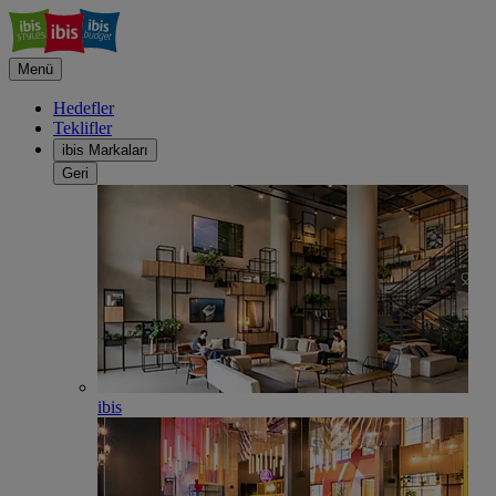
Menü
Hedefler
Teklifler
ibis Markaları
Geri
ibis