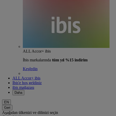
ALL Accor+ ibis
İbis markalarında
tüm yıl %15 indirim
Keşfedin
ALL Accor+ ibis
Ibis'e hoş geldiniz
ibis mağazası
Daha
EN
Geri
Aşağıdan ülkenizi ve dilinizi seçin