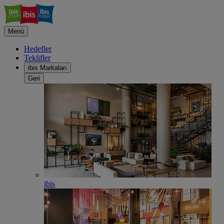
Menü
Hedefler
Teklifler
ibis Markaları
Geri
ibis