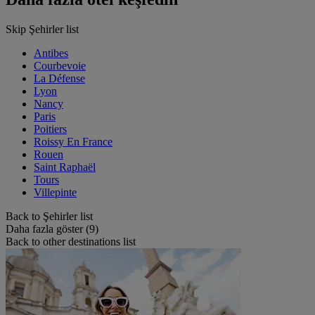
Skip Şehirler list
Antibes
Courbevoie
La Défense
Lyon
Nancy
Paris
Poitiers
Roissy En France
Rouen
Saint Raphaël
Tours
Villepinte
Back to Şehirler list
Daha fazla göster (9)
Back to other destinations list