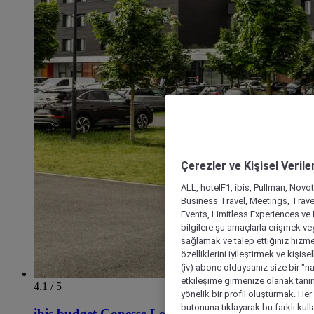
Çerezler ve Kişisel Verile
ALL, hotelF1, ibis, Pullman, Novo
Business Travel, Meetings, Travel
Events, Limitless Experiences ve 
bilgilere şu amaçlarla erişmek vey
sağlamak ve talep ettiğiniz hizmet
özelliklerini iyileştirmek ve kişise
(iv) abone olduysanız size bir "n
etkileşime girmenize olanak tanım
4.1 / 5
yönelik bir profil oluşturmak. Her b
butonuna tıklayarak bu farklı kul
ibis budget Gonesse Le Bourget