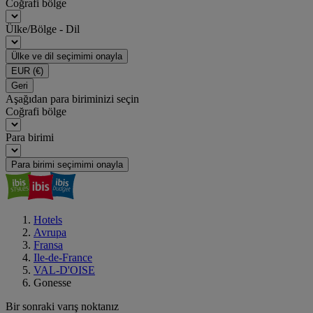
Coğrafi bölge
Ülke/Bölge - Dil
Ülke ve dil seçimimi onayla
EUR
(€)
Geri
Aşağıdan para biriminizi seçin
Coğrafi bölge
Para birimi
Para birimi seçimimi onayla
Hotels
Avrupa
Fransa
Ile-de-France
VAL-D'OISE
Gonesse
Bir sonraki varış noktanız