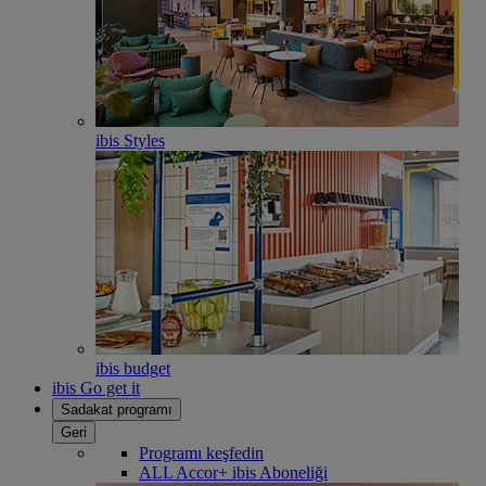
ibis Styles
ibis budget
ibis Go get it
Sadakat programı
Geri
Programı keşfedin
ALL Accor+ ibis Aboneliği