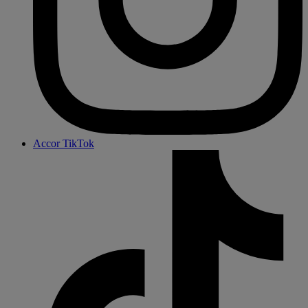
Accor TikTok