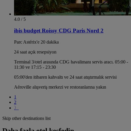
4.0 / 5
ibis budget Roissy CDG Paris Nord 2
Parc Astérix'e 20 dakika
24 saat açık resepsiyon
Terminal 3/otel arasında CDG havalimanı servis aracı. 05:00 -
11:30 ve 17:15 - 23:30
05:00'den itibaren kahvaltı ve 24 saat atıştırmalık servisi
Aéroville alışveriş merkezi ve restoranlarına yakın
1
2
〉
Skip other destinations list
Daha fazla otel keşfedin