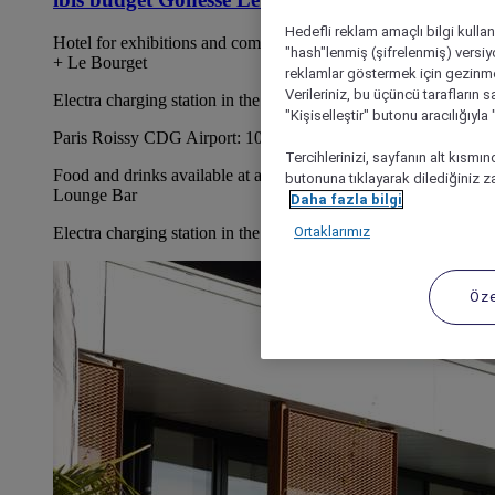
Hedefli reklam amaçlı bilgi kulla
Hotel for exhibitions and competitions at Villepinte Parc Expo
"hash"lenmiş (şifrelenmiş) versiy
+ Le Bourget
reklamlar göstermek için gezinme, 
Verileriniz, bu üçüncü tarafların s
Electra charging station in the car park
"Kişiselleştir" butonu aracılığıyl
Paris Roissy CDG Airport: 10 minutes away by car
Tercihlerinizi, sayfanın alt kısmı
Food and drinks available at any time at Charlie's Corner
butonuna tıklayarak dilediğiniz za
Lounge Bar
Daha fazla bilgi
Electra charging station in the car park
Ortaklarımız
Öze