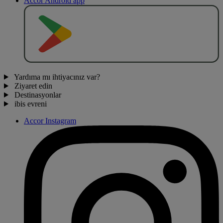
Accor Android app
O
BT
E
R
N
O
Yardıma mı ihtiyacınız var?
Ziyaret edin
Destinasyonlar
ibis evreni
Accor Instagram