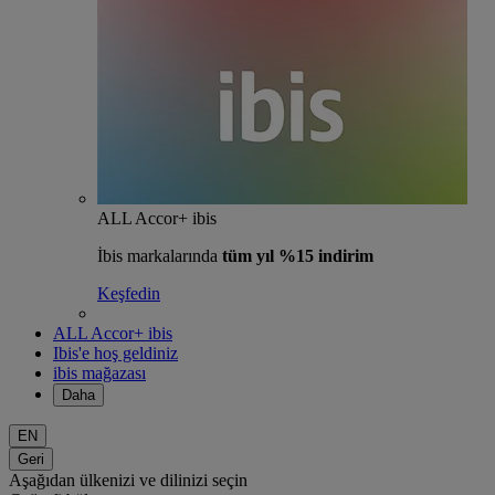
ALL Accor+ ibis
İbis markalarında
tüm yıl %15 indirim
Keşfedin
ALL Accor+ ibis
Ibis'e hoş geldiniz
ibis mağazası
Daha
EN
Geri
Aşağıdan ülkenizi ve dilinizi seçin