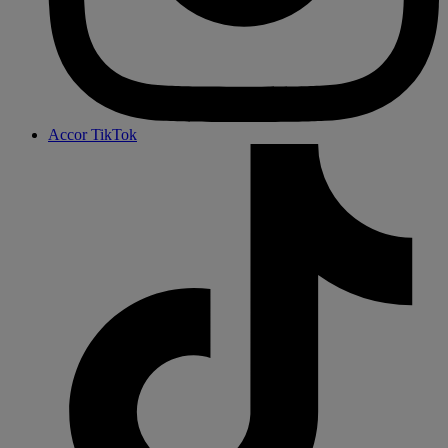
Accor TikTok