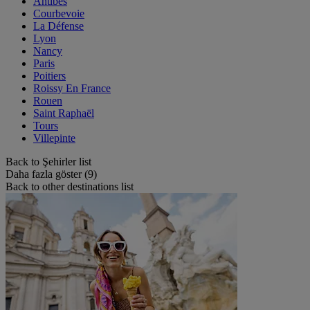
Antibes
Courbevoie
La Défense
Lyon
Nancy
Paris
Poitiers
Roissy En France
Rouen
Saint Raphaël
Tours
Villepinte
Back to Şehirler list
Daha fazla göster (9)
Back to other destinations list