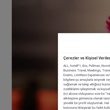
Çerezler ve Kişisel Verile
ALL, hotelF1, ibis, Pullman, Novo
Business Travel, Meetings, Travel
Events, Limitless Experiences ve 
bilgilere şu amaçlarla erişmek vey
sağlamak ve talep ettiğiniz hizmet
özelliklerini iyileştirmek ve kişise
(iv) abone olduysanız size bir "n
etkileşime girmenize olanak tanım
yönelik bir profil oluşturmak. Her b
butonuna tıklayarak bu farklı kul