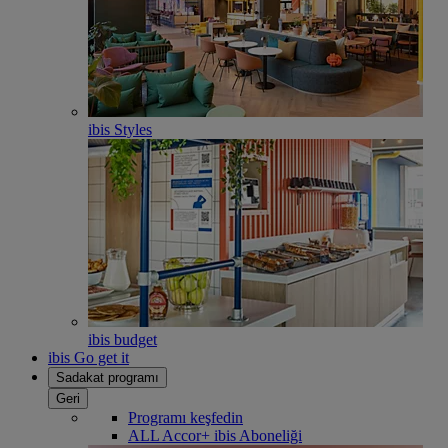
ibis Styles
ibis budget
ibis Go get it
Sadakat programı
Geri
Programı keşfedin
ALL Accor+ ibis Aboneliği