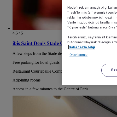
Hedefli reklam amaçlı bilgi kulla
"hash"lenmiş (şifrelenmiş) versiy
reklamlar göstermek için gezinme, 
Verileriniz, bu üçüncü tarafların s
"Kişiselleştir" butonu aracılığıyl
4.5 / 5
Tercihlerinizi, sayfanın alt kısmı
butonuna tıklayarak dilediğiniz za
ibis Saint Denis Stade Ouest
Daha fazla bilgi
A few steps from the Stade de France
Ortaklarımız
Free parking for hotel guests
Öze
Restaurant Courtepaille Comptoir
Adjoining rooms
Access in a few minutes to the Centre of Paris