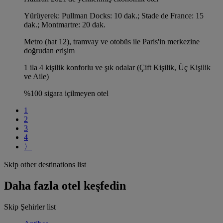
Yürüyerek: Pullman Docks: 10 dak.; Stade de France: 15
dak.; Montmartre: 20 dak.
Metro (hat 12), tramvay ve otobüs ile Paris'in merkezine
doğrudan erişim
1 ila 4 kişilik konforlu ve şık odalar (Çift Kişilik, Üç Kişilik
ve Aile)
%100 sigara içilmeyen otel
1
2
3
4
〉
Skip other destinations list
Daha fazla otel keşfedin
Skip Şehirler list