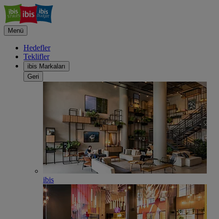
Menü
Hedefler
Teklifler
ibis Markaları
Geri
ibis