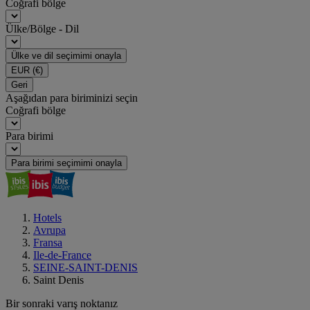
Coğrafi bölge
Ülke/Bölge - Dil
Ülke ve dil seçimimi onayla
EUR
(€)
Geri
Aşağıdan para biriminizi seçin
Coğrafi bölge
Para birimi
Para birimi seçimimi onayla
Hotels
Avrupa
Fransa
Ile-de-France
SEINE-SAINT-DENIS
Saint Denis
Bir sonraki varış noktanız