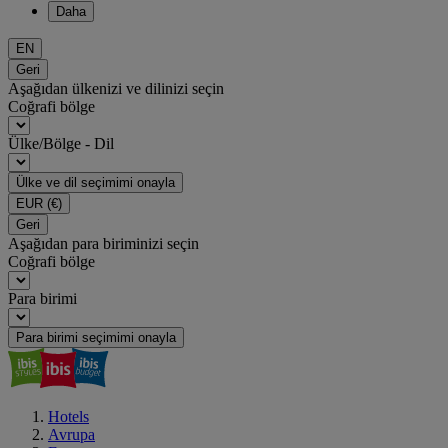
Daha
EN
Geri
Aşağıdan ülkenizi ve dilinizi seçin
Coğrafi bölge
Ülke/Bölge - Dil
Ülke ve dil seçimimi onayla
EUR
(€)
Geri
Aşağıdan para biriminizi seçin
Coğrafi bölge
Para birimi
Para birimi seçimimi onayla
Hotels
Avrupa