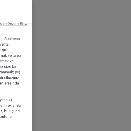
eden Devam Et →
ts, Business
vents,
e şu
amak ve talep
tirmek ve
ız size bir
tanımak; (vi)
ir cihazınız
leri arasında
ıysanız)
efli reklamlar
niz, bu üçüncü
" butonu