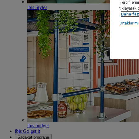
Tercihlerin
ibis Styles
tıklayarak 
Daha fazl
Ortaklarım
ibis budget
ibis Go get it
Sadakat programı