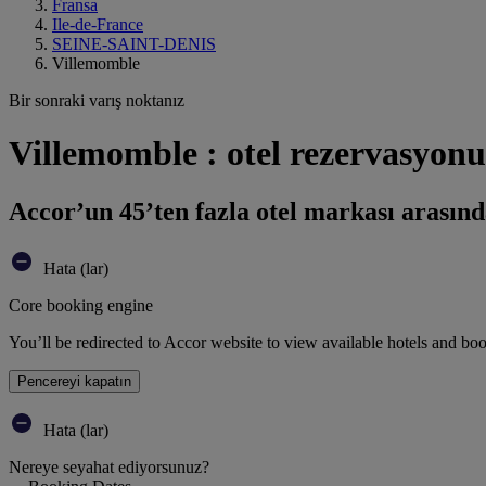
Fransa
Ile-de-France
SEINE-SAINT-DENIS
Villemomble
Bir sonraki varış noktanız
Villemomble : otel rezervasyonu
Accor’un 45’ten fazla otel markası arasınd
Hata (lar)
Core booking engine
You’ll be redirected to Accor website to view available hotels and bo
Pencereyi kapatın
Hata (lar)
Nereye seyahat ediyorsunuz?