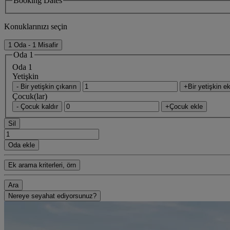
Booking Dates
Konuklarınızı seçin
1 Oda - 1 Misafir
Oda 1
Oda 1
Yetişkin
- Bir yetişkin çıkarın
+Bir yetişkin ek
Çocuk(lar)
- Çocuk kaldır
+Çocuk ekle
Sil
Oda ekle
Ek arama kriterleri, örn
Ara
Nereye seyahat ediyorsunuz?