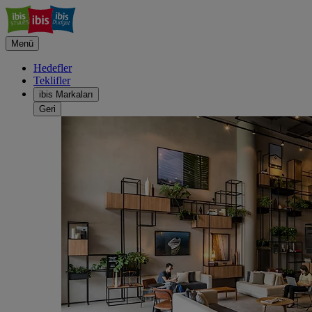
Menü
Hedefler
Teklifler
ibis Markaları
Geri