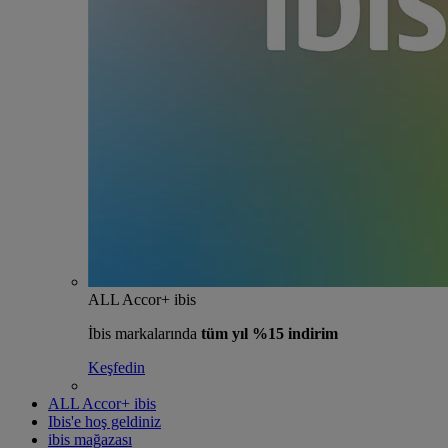
ALL Accor+ ibis
İbis markalarında
tüm yıl %15 indirim
Keşfedin
ALL Accor+ ibis
Ibis'e hoş geldiniz
ibis mağazası