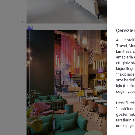
ibis
Çerezler
ALL, hotelF
Travel, Mee
Limitless 
amaçlarla e
ettiğiniz h
kişiselleşt
"nakit iade
size hedefl
için (telef
seçim yapab
Hedefli rek
"hash"lenmi
göstermek i
tarafların 
aracılığıyl