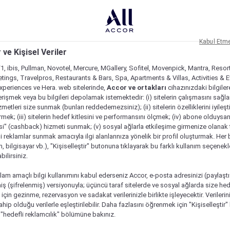
Kabul Etm
 ve Kişisel Veriler
1, ibis, Pullman, Novotel, Mercure, MGallery, Sofitel, Movenpick, Mantra, Resor
tings, Travelpros, Restaurants & Bars, Spa, Apartments & Villas, Activities & E
Experiences ve Hera. web sitelerinde,
Accor ve ortakları
cihazınızdaki bilgiler
rişmek veya bu bilgileri depolamak istemektedir: (i) sitelerin çalışmasını sağl
izmetleri size sunmak (bunları reddedemezsiniz); (ii) sitelerin özelliklerini iyileş
irmek; (iii) sitelerin hedef kitlesini ve performansını ölçmek; (iv) abone olduysan
si" (cashback) hizmeti sunmak; (v) sosyal ağlarla etkileşime girmenize olanak 
i reklamlar sunmak amacıyla ilgi alanlarınıza yönelik bir profil oluşturmak. Her b
on, bilgisayar vb.), "Kişiselleştir" butonuna tıklayarak bu farklı kullanım seçenek
ilirsiniz.
lam amaçlı bilgi kullanımını kabul ederseniz Accor, e-posta adresinizi (paylaşt
ş (şifrelenmiş) versiyonuyla; üçüncü taraf sitelerde ve sosyal ağlarda size hed
çin gezinme, rezervasyon ve sadakat verilerinizle birlikte işleyecektir. Verileri
sahip olduğu verilerle eşleştirilebilir. Daha fazlasını öğrenmek için "Kişiselleştir
a "hedefli reklamcılık" bölümüne bakınız.