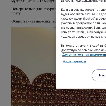
выбрать подходящие варианты
музеев и Аточи - 15 минут.
Номера только для некурящих/ Хранение багажа за
Если вы соглашаетесь на исп
плату
будет обрабатывать ваш адрес
«хеш-функции» (hashed) в соч
Общественная парковка, 20E в день
участии в программе лояльнос
и в социальных сетях. Ваши 
этих третьих лиц. Для получ
«Целевая реклама», нажав кно
Вы можете изменить свой выбо
доступную по ссылке «Cookie»
Дополнительная информа
Наши партнеры
Нас