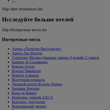
〉
Skip other destinations list
Исследуйте больше отелей
Skip Интересные места list
Интересные места
Арена «Паласио Висталегре»
Арена Лас-Вентас
Аэропорт Мадрид-Барахас имени Адольфо Суареса
Баррио де Саламанка
Вокзал Аточа
Вокзал Чамартин
Ворота Алькала
Восточная площадь
Деловой центр Куатро-Торрес
Зоопарк Фауния
Каса-де-Кампо
Комплекс зданий AZCA
Конгресс депутатов
Королевский дворец