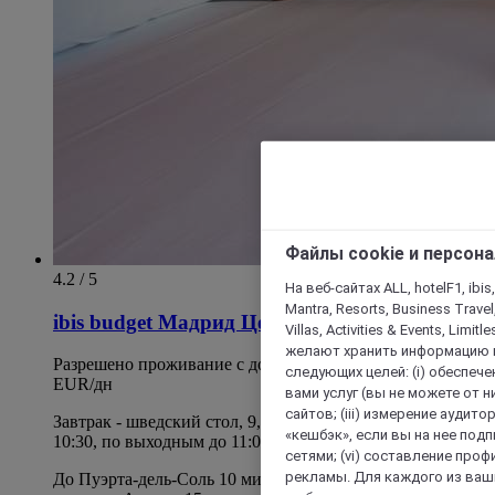
Файлы cookie и персон
4.2 / 5
На веб-сайтах ALL, hotelF1, ibis,
Mantra, Resorts, Business Travel
ibis budget Мадрид Центр Лавапьес
Villas, Activities & Events, Limit
желают хранить информацию н
Разрешено проживание с домашними животными - 12
следующих целей: (i) обеспе
EUR/дн
вами услуг (вы не можете от н
сайтов; (iii) измерение аудит
Завтрак - шведский стол, 9,50 EUR/чел. в день. С 6:00 до
«кешбэк», если вы на нее под
10:30, по выходным до 11:00
сетями; (vi) составление про
рекламы. Для каждого из ваши
До Пуэрта-дель-Соль 10 минут пешком, а до лучших