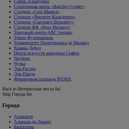
Собор Альмудена
Спортивная арена «Barclays Center»
Стадион «Caja Magica»
Стадион «Висенте Кальдерон»
Стадион «Сантьяго Бернабеу»
Стадион ФК «Реал Мадрид»
Торговый центр ABC Serrano
Улица Фуэнкарраль
Университет Политекника де Мадрид
Храмы Дебод
Центр искусств королевы Софии
Часбери
Чуэка
Эль Растро
Эль-Пардо
Ярмарочная площадь IFEMA
Back to Интересные места list
Skip Города list
Города
Аликанте
Алькала-де-Энарес
Барселона