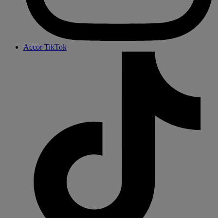
Accor TikTok