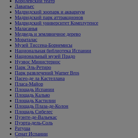
Королевский театр
Лавапьес
Мадридский зоопарк и аквариум
Мадридский парк аттракционов
Мадридский университет Комплутенсе
Маласанья
Медведь и земляничное дерево
Мораталас
Музей Тиссена-Борнемисы
Национальная библиотека Испании
Национальный музей Прадо
Нуэвос Министериос
Парк Эль-Ретиро
Парк развлечений Warner Bros
Пасео-де ла Кастеллана
Пласа-Майор
Площадь Испании
Площадь Кальяо
Площадь Кастилии
Площадь Плаза-де-Колон
Площадь Сибелес
Пуэнте-де-Вальекас
Пуэрта-дель-Соль
Ратуша
Сенат Испании