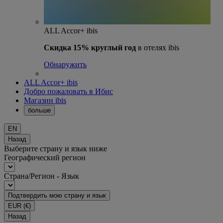
ALL Accor+ ibis
Скидка 15% круглый год
в отелях ibis
Обнаружить
ALL Accor+ ibis
Добро пожаловать в Ибис
Магазин ibis
больше
EN
Назад
Выберите страну и язык ниже
Географический регион
Страна/Регион - Язык
Подтвердить мою страну и язык
EUR
(€)
Назад