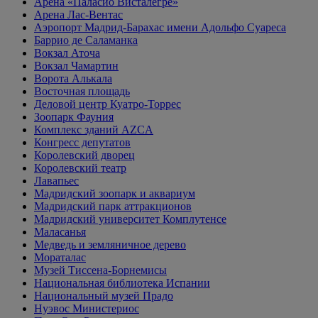
Арена «Паласио Висталегре»
Арена Лас-Вентас
Аэропорт Мадрид-Барахас имени Адольфо Суареса
Баррио де Саламанка
Вокзал Аточа
Вокзал Чамартин
Ворота Алькала
Восточная площадь
Деловой центр Куатро-Торрес
Зоопарк Фауния
Комплекс зданий AZCA
Конгресс депутатов
Королевский дворец
Королевский театр
Лавапьес
Мадридский зоопарк и аквариум
Мадридский парк аттракционов
Мадридский университет Комплутенсе
Маласанья
Медведь и земляничное дерево
Мораталас
Музей Тиссена-Борнемисы
Национальная библиотека Испании
Национальный музей Прадо
Нуэвос Министериос