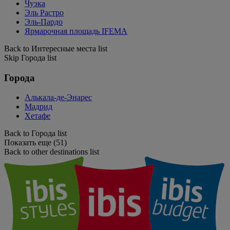
Чуэка
Эль Растро
Эль-Пардо
Ярмарочная площадь IFEMA
Back to Интересные места list
Skip Города list
Города
Алькала-де-Энарес
Мадрид
Хетафе
Back to Города list
Показать еще (51)
Back to other destinations list