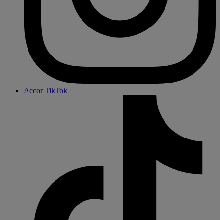
Accor TikTok