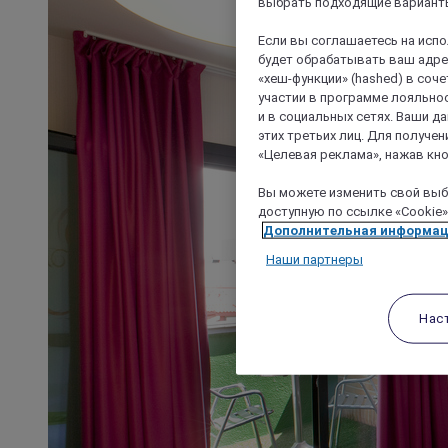
выбрать подходящие варианты
Если вы соглашаетесь на исп
будет обрабатывать ваш адрес
«хеш-функции» (hashed) в соч
участии в программе лояльнос
и в социальных сетях. Ваши 
этих третьих лиц. Для получ
«Целевая реклама», нажав кно
Вы можете изменить свой выбо
доступную по ссылке «Cookie»
Дополнительная информа
Наши партнеры
Нас