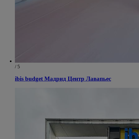
/ 5
ibis budget Мадрид Центр Лавапьес