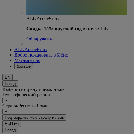
ALL Accor+ ibis
Скидка 15% круглый год
в отелях ibis
Обнаружить
ALL Accor+ ibis
Добро пожаловать в Ибис
Магазин ibis
больше
EN
Назад
Выберите страну и язык ниже
Географический регион
Страна/Регион - Язык
Подтвердить мою страну и язык
EUR
(€)
Назад