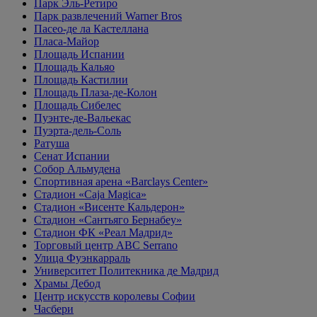
Парк Эль-Ретиро
Парк развлечений Warner Bros
Пасео-де ла Кастеллана
Пласа-Майор
Площадь Испании
Площадь Кальяо
Площадь Кастилии
Площадь Плаза-де-Колон
Площадь Сибелес
Пуэнте-де-Вальекас
Пуэрта-дель-Соль
Ратуша
Сенат Испании
Собор Альмудена
Спортивная арена «Barclays Center»
Стадион «Caja Magica»
Стадион «Висенте Кальдерон»
Стадион «Сантьяго Бернабеу»
Стадион ФК «Реал Мадрид»
Торговый центр ABC Serrano
Улица Фуэнкарраль
Университет Политекника де Мадрид
Храмы Дебод
Центр искусств королевы Софии
Часбери