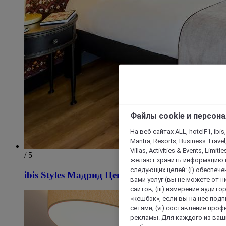
Файлы cookie и персон
На веб-сайтах ALL, hotelF1, ibis,
Mantra, Resorts, Business Travel
Villas, Activities & Events, Limit
/ 5
желают хранить информацию н
следующих целей: (i) обеспе
ibis Styles Мадрид Центр Маравиллас
вами услуг (вы не можете от н
сайтов; (iii) измерение аудит
«кешбэк», если вы на нее под
сетями; (vi) составление про
рекламы. Для каждого из ваши