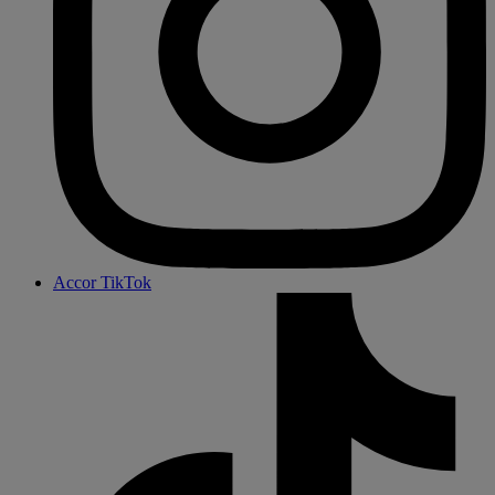
Accor TikTok