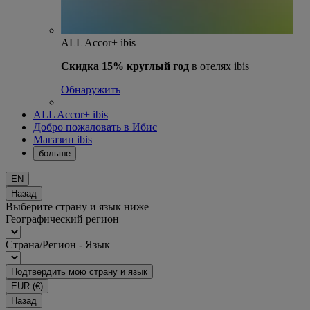
ALL Accor+ ibis
Скидка 15% круглый год
в отелях ibis
Обнаружить
ALL Accor+ ibis
Добро пожаловать в Ибис
Магазин ibis
больше
EN
Назад
Выберите страну и язык ниже
Географический регион
Страна/Регион - Язык
Подтвердить мою страну и язык
EUR
(€)
Назад