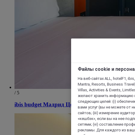
Файлы cookie и персон
На веб-сайтах ALL, hotelF1, ibis,
Mantra, Resorts, Business Travel
Villas, Activities & Events, Limit
/ 5
желают хранить информацию н
следующих целей: (i) обеспе
ibis budget Мадрид Центр Лавапьес
вами услуг (вы не можете от н
сайтов; (iii) измерение аудит
«кешбэк», если вы на нее под
сетями; (vi) составление про
рекламы. Для каждого из ваши