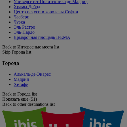
Университет Политекника де Мадрид
Храмы Дебод
Центр искусств королевы Софии
Часбери
Чуэка
Эль Растро
Эль-Пардо
Ярмарочная площадь IFEMA
Back to Интересные места list
Skip Города list
Города
Алькала-де-Энарес
Мадрид
Хетафе
Back to Города list
Показать еще (51)
Back to other destinations list