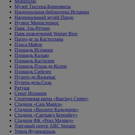
Мораталас
Музей Тиссена-Борнемисы
Национальная библиотека Испании
Национальный музей Прадо
Нуэвос Министериос
Парк Эль-Ретиро
Парк развлечений Warner Bros
Пасео-де ла Кастеллана
Пласа-Майор
Площадь Испании
Площадь Кальяо
Площадь Кастилии
Площадь Плаза-де-Колон
Площадь Сибелес
Пуэнте-де-Вальекас
Пуэрта-дель-Соль
Ратуша
Сенат Испании
Спортивная арена «Barclays Center»
Стадион «Caja Magica»
Стадион «Висенте Кальдерон»
Стадион «Сантьяго Бернабеу»
Стадион ФК «Реал Мадрид»
Торговый центр ABC Serrano
Улица Фуэнкарраль