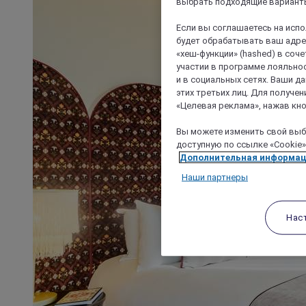
выбрать подходящие варианты
Если вы соглашаетесь на исп
будет обрабатывать ваш адрес
«хеш-функции» (hashed) в соч
участии в программе лояльнос
и в социальных сетях. Ваши 
этих третьих лиц. Для получ
«Целевая реклама», нажав кно
Вы можете изменить свой выбо
доступную по ссылке «Cookie»
Дополнительная информа
Наши партнеры
Нас