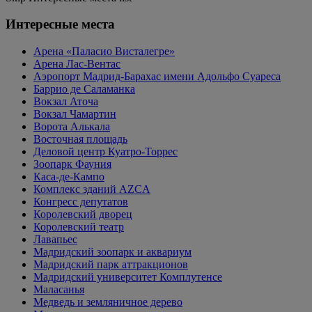
Интересные места
Арена «Паласио Висталегре»
Арена Лас-Вентас
Аэропорт Мадрид-Барахас имени Адольфо Суареса
Баррио де Саламанка
Вокзал Аточа
Вокзал Чамартин
Ворота Алькала
Восточная площадь
Деловой центр Куатро-Торрес
Зоопарк Фауния
Каса-де-Кампо
Комплекс зданий AZCA
Конгресс депутатов
Королевский дворец
Королевский театр
Лавапьес
Мадридский зоопарк и аквариум
Мадридский парк аттракционов
Мадридский университет Комплутенсе
Маласанья
Медведь и земляничное дерево