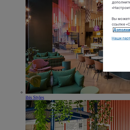
дополните
«Настроит
Вы можете
ссылке «C
Дополни
Наши пар
ibis Styles