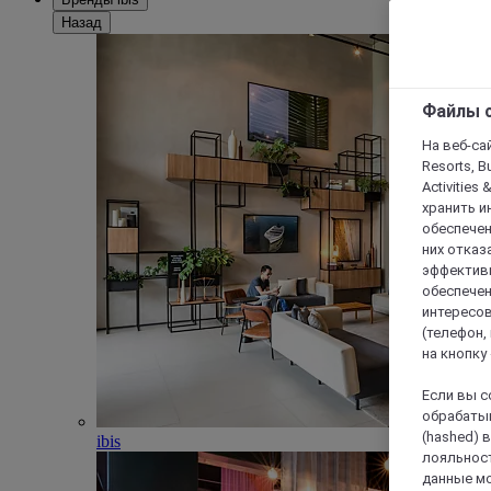
Назад
Файлы c
На веб-сайт
Resorts, B
Activities 
хранить и
обеспечен
них отказа
эффективн
обеспечен
интересов
(телефон,
на кнопку
Если вы с
обрабатыв
(hashed) 
ibis
лояльност
данные мо