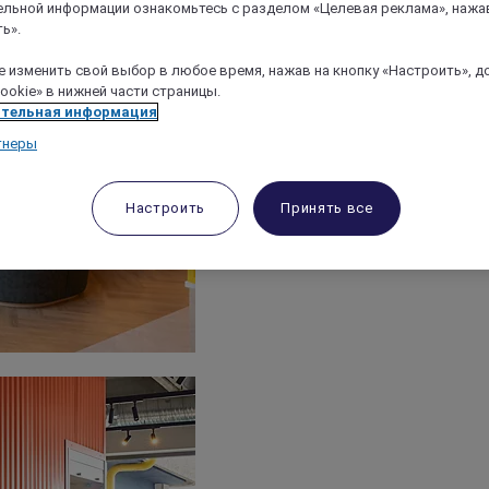
льной информации ознакомьтесь с разделом «Целевая реклама», нажа
ь».
 изменить свой выбор в любое время, нажав на кнопку «Настроить», д
ookie» в нижней части страницы.
тельная информация
тнеры
Настроить
Принять все