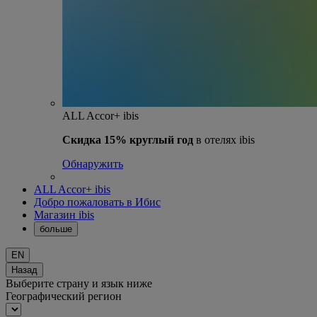
ALL Accor+ ibis
Скидка 15% круглый год
в отелях ibis
Обнаружить
ALL Accor+ ibis
Добро пожаловать в Ибис
Магазин ibis
больше
EN
Назад
Выберите страну и язык ниже
Географический регион