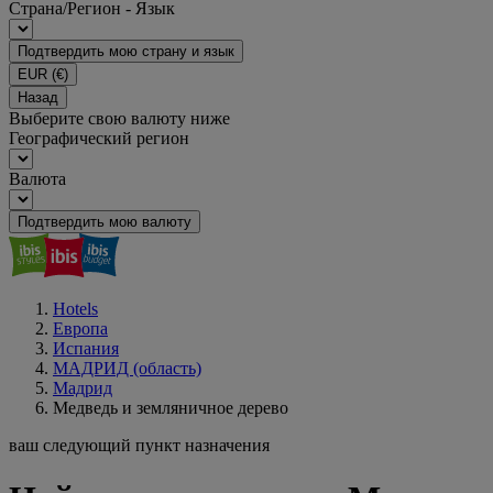
Страна/Регион - Язык
Подтвердить мою страну и язык
EUR
(€)
Назад
Выберите свою валюту ниже
Географический регион
Валюта
Подтвердить мою валюту
Hotels
Европа
Испания
МАДРИД (область)
Мадрид
Медведь и земляничное дерево
ваш следующий пункт назначения