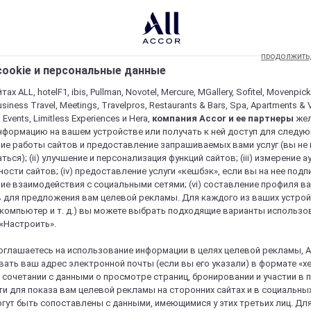
продолжить
ookie и персональные данные
ах ALL, hotelF1, ibis, Pullman, Novotel, Mercure, MGallery, Sofitel, Movenpick
usiness Travel, Meetings, Travelpros, Restaurants & Bars, Spa, Apartments & Vi
& Events, Limitless Experiences и Hera,
компания Accor и ее партнеры
же
нформацию на вашем устройстве или получать к ней доступ для следующи
ие работы сайтов и предоставление запрашиваемых вами услуг (вы не
ться); (ii) улучшение и персонализация функций сайтов; (iii) измерение 
ости сайтов; (iv) предоставление услуги «кешбэк», если вы на нее подпи
ие взаимодействия с социальными сетями; (vi) составление профиля в
 для предложения вам целевой рекламы. Для каждого из ваших устро
 компьютер и т. д.) вы можете выбрать подходящие варианты использо
 «Настроить».
оглашаетесь на использование информации в целях целевой рекламы, A
ать ваш адрес электронной почты (если вы его указали) в формате «х
в сочетании с данными о просмотре страниц, бронировании и участии в
и для показа вам целевой рекламы на сторонних сайтах и в социальных
гут быть сопоставлены с данными, имеющимися у этих третьих лиц. Дл