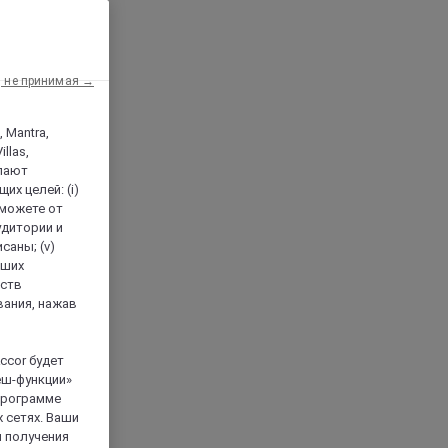
, не принимая →
, Mantra,
llas,
лают
х целей: (i)
 можете от
аудитории и
саны; (v)
аших
йств
вания, нажав
ccor будет
еш-функции»
 программе
 сетях. Ваши
я получения