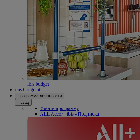
ibis budget
ibis Go get it
Программа лояльности
Назад
Узнать программу
ALL Accor+ ibis - Подписка