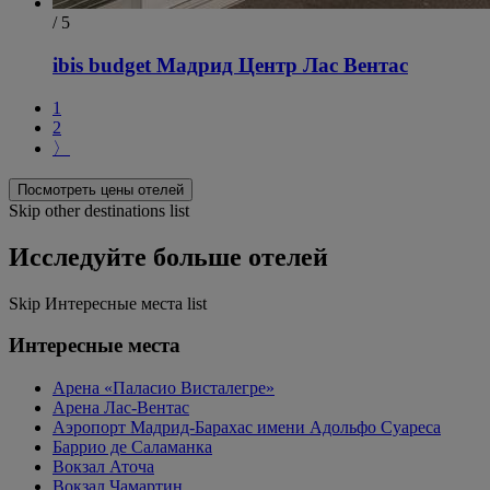
/ 5
ibis budget Мадрид Центр Лас Вентас
1
2
〉
Посмотреть цены отелей
Skip other destinations list
Исследуйте больше отелей
Skip Интересные места list
Интересные места
Арена «Паласио Висталегре»
Арена Лас-Вентас
Аэропорт Мадрид-Барахас имени Адольфо Суареса
Баррио де Саламанка
Вокзал Аточа
Вокзал Чамартин