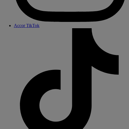
Accor TikTok