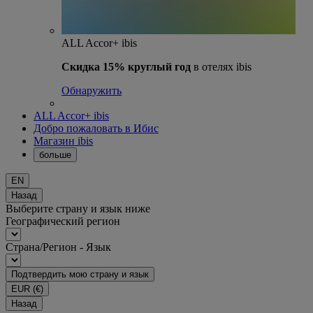
ALL Accor+ ibis
Скидка 15% круглый год
в отелях ibis
Обнаружить
ALL Accor+ ibis
Добро пожаловать в Ибис
Магазин ibis
больше
EN
Назад
Выберите страну и язык ниже
Географический регион
Страна/Регион - Язык
Подтвердить мою страну и язык
EUR
(€)
Назад