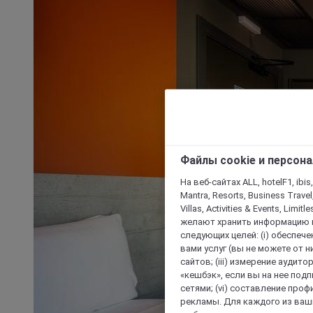
Файлы cookie и персон
На веб-сайтах ALL, hotelF1, ibis,
Mantra, Resorts, Business Travel
Villas, Activities & Events, Limit
желают хранить информацию н
следующих целей: (i) обеспе
вами услуг (вы не можете от н
сайтов; (iii) измерение аудит
«кешбэк», если вы на нее под
сетями; (vi) составление про
рекламы. Для каждого из ваши