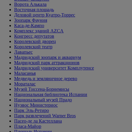
Ворота Алькала
Восточная площадь
Деловой центр Куатро-Торрес
Зоопарк Фауния
Каса-де-Кампо
Комплекс зданий AZCA
Конгресс депутатов
Королевский дворец
Королевский театр
Лавапьес
Мадридский зоопарк и аквариум
Мадридский парк аттракционов
Мадридский университет Комплутенсе
Маласанья
Медведь и земляничное дерево
Мораталас
Музей Тиссена-Борнемисы
Национальная библиотека Испании
Национальный музей Прадо
Нуэвос Министериос
Парк Эль-Ретиро
Парк развлечений Warner Bros
Пасео-де ла Кастеллана
Пласа-Майор
Площадь Испании