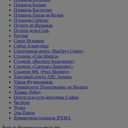
Площадь Кальяо
Площадь Кастилии
Площадь Плаза-де-Колон
Площадь Сибелес
Пуэнте-де-Вальекас
Пуэрта-дель-Соль
Ратуша
Сенат Испании
Собор Альмудена
Спортивная арена «Barclays Center»
Стадион «Caja Magica»
Стадион «Висенте Кальдерон»
Стадион «Сантьяго Бернабеу»
Стадион ФК «Реал Мадрид»
Торговый центр ABC Serrano
Улица Фуэнкарраль
Университет Политекника де Мадрид
Храмы Дебод
Центр искусств королевы Софии
Часбери
Чуэка
Эль-Пардо
Ярмарочная площадь IFEMA
Back to Интересные места list