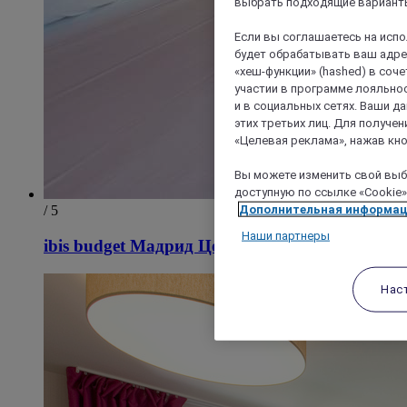
выбрать подходящие варианты
Если вы соглашаетесь на исп
будет обрабатывать ваш адрес
«хеш-функции» (hashed) в соч
участии в программе лояльнос
и в социальных сетях. Ваши 
этих третьих лиц. Для получ
«Целевая реклама», нажав кно
Вы можете изменить свой выбо
доступную по ссылке «Cookie»
Дополнительная информа
/ 5
Наши партнеры
ibis budget Мадрид Центр Лавапьес
Нас