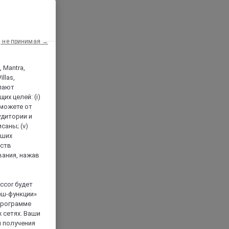
, не принимая →
, Mantra,
llas,
лают
х целей: (i)
 можете от
аудитории и
саны; (v)
аших
йств
вания, нажав
ccor будет
еш-функции»
 программе
 сетях. Ваши
я получения