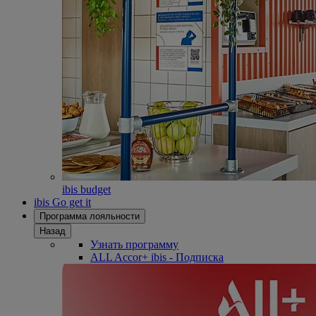
ibis budget
ibis Go get it
Программа лояльности
Назад
Узнать программу
ALL Accor+ ibis - Подписка