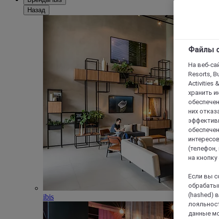
Назад
Файлы c
На веб-сайт
Resorts, B
Activities 
хранить и
обеспечен
них отказа
эффективн
обеспечен
интересов
(телефон,
на кнопку
Если вы с
обрабатыв
(hashed) 
ibis
лояльност
данные мо