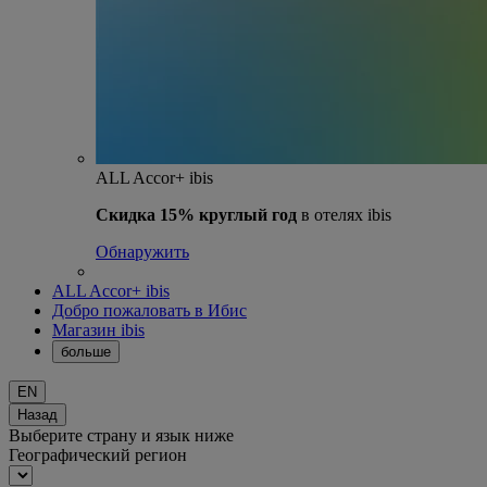
ALL Accor+ ibis
Скидка 15% круглый год
в отелях ibis
Обнаружить
ALL Accor+ ibis
Добро пожаловать в Ибис
Магазин ibis
больше
EN
Назад
Выберите страну и язык ниже
Географический регион