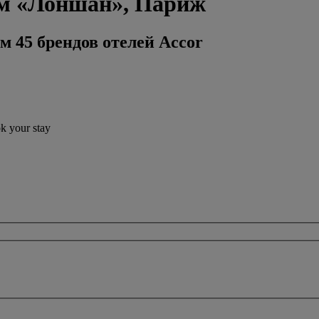
ом «Лоншан», Париж
м 45 брендов отелей Accor
ok your stay