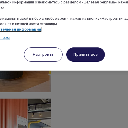
льной информации ознакомьтесь с разделом «Целевая реклама», нажа
ь».
 изменить свой выбор в любое время, нажав на кнопку «Настроить», д
ookie» в нижней части страницы.
тельная информация
тнеры
Настроить
Принять все