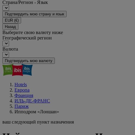
Страна/Регион - Язык
Подтвердить мою страну и язык
EUR
(€)
Назад
Выберите свою валюту ниже
Географический регион
Валюта
Подтвердить мою валюту
Hotels
Европа
Франция
ИЛЬ-ДЕ-ФРАНС
Париж
Ипподром «Лоншан»
ваш следующий пункт назначения