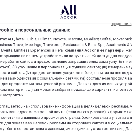
продолжить
ookie и персональные данные
ах ALL, hotelF1, ibis, Pullman, Novotel, Mercure, MGallery, Sofitel, Movenpick
usiness Travel, Meetings, Travelpros, Restaurants & Bars, Spa, Apartments & Vi
& Events, Limitless Experiences и Hera,
компания Accor и ее партнеры
же
нформацию на вашем устройстве или получать к ней доступ для следующи
ие работы сайтов и предоставление запрашиваемых вами услуг (вы не
ться); (ii) улучшение и персонализация функций сайтов; (iii) измерение 
ости сайтов; (iv) предоставление услуги «кешбэк», если вы на нее подпи
ие взаимодействия с социальными сетями; (vi) составление профиля в
 для предложения вам целевой рекламы. Для каждого из ваших устро
 компьютер и т. д.) вы можете выбрать подходящие варианты использо
 «Настроить».
оглашаетесь на использование информации в целях целевой рекламы, A
ать ваш адрес электронной почты (если вы его указали) в формате «х
в сочетании с данными о просмотре страниц, бронировании и участии в
и для показа вам целевой рекламы на сторонних сайтах и в социальных
гут быть сопоставлены с данными, имеющимися у этих третьих лиц. Дл