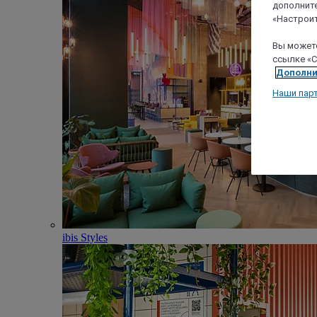
дополните
«Настроит
Вы можете
ссылке «C
Дополни
Наши пар
ibis Styles