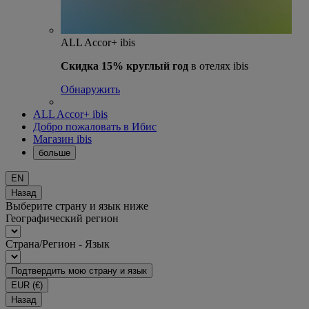
ALL Accor+ ibis
Скидка 15% круглый год
в отелях ibis
Обнаружить
ALL Accor+ ibis
Добро пожаловать в Ибис
Магазин ibis
больше
EN
Назад
Выберите страну и язык ниже
Географический регион
Страна/Регион - Язык
Подтвердить мою страну и язык
EUR
(€)
Назад