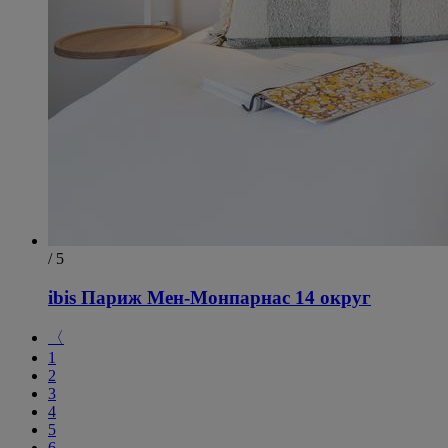
/ 5
ibis Париж Мен-Монпарнас 14 округ
〈
1
2
3
4
5
6