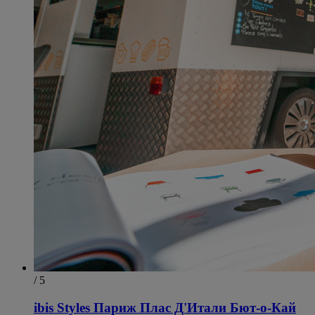
/ 5
ibis Styles Париж Плас Д'Итали Бют-о-Кай