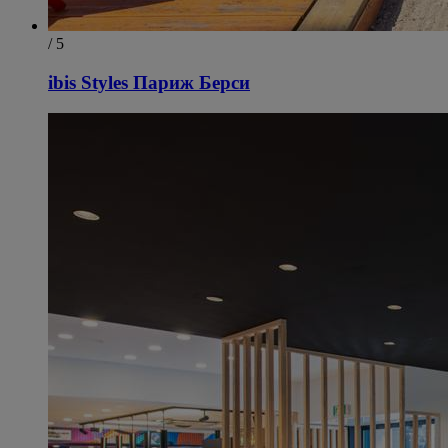
/ 5
ibis Styles Париж Берси