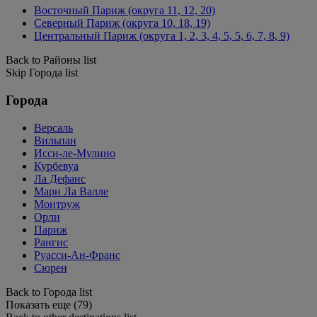
Восточный Париж (округа 11, 12, 20)
Северный Париж (округа 10, 18, 19)
Центральный Париж (округа 1, 2, 3, 4, 5, 5, 6, 7, 8, 9)
Back to Районы list
Skip Города list
Города
Версаль
Вильпан
Исси-ле-Мулино
Курбевуа
Ла Дефанс
Марн Ла Валле
Монтруж
Орли
Париж
Рангис
Руасси-Ан-Франс
Сюрен
Back to Города list
Показать еще (79)