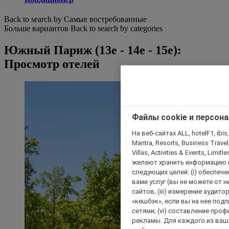
Back to search by Самые востребованные
Больше вариантов
Back to search by categories
Южный Париж (13e - 14e - 15e):
Просмотр отелей
Файлы cookie и персон
На веб-сайтах ALL, hotelF1, ibis,
Mantra, Resorts, Business Travel
Villas, Activities & Events, Limit
желают хранить информацию н
следующих целей: (i) обеспе
вами услуг (вы не можете от н
сайтов; (iii) измерение аудит
«кешбэк», если вы на нее под
сетями; (vi) составление про
рекламы. Для каждого из ваши