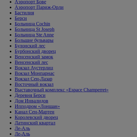
Аэропорт Бове
Аэропорт Париж-Орли
Бастилия
Берси
Больница Cochin
Больница St Joseph
Больница Ste Anne
Большие бульвары
Булонский лес
Бурбонский дворец
Венсенский замок
Венсенский лес
Вокзал Аустерлиц
Вокзал Монпарнас
Вокзал Сен-Лазар
Восточный вокзал
Выставочный комплекс «Espace Champerret»
Деревня Берси
Дом Инвалидов
Ипподром «Лоншан»
Канал Сен-Мартен
Королевский дворец
Латинский квартал
Ле-Аль
Ле-Аль