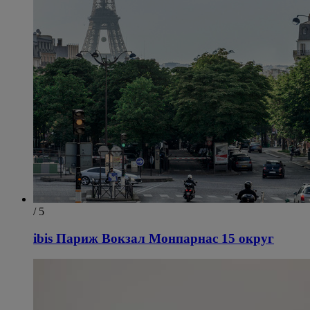
/ 5
ibis Париж Вокзал Монпарнас 15 округ