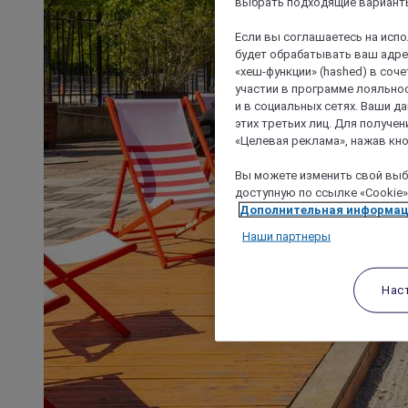
выбрать подходящие варианты
Если вы соглашаетесь на исп
будет обрабатывать ваш адрес
«хеш-функции» (hashed) в соч
участии в программе лояльнос
и в социальных сетях. Ваши 
этих третьих лиц. Для получ
«Целевая реклама», нажав кно
Вы можете изменить свой выбо
доступную по ссылке «Cookie»
Дополнительная информа
Наши партнеры
Нас