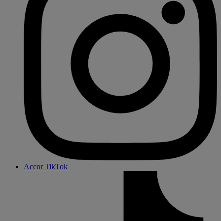
Accor TikTok