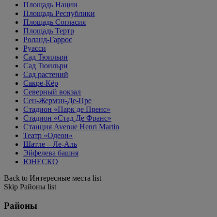
Площадь Нации
Площадь Республики
Площадь Согласия
Площадь Тертр
Роланд-Гаррос
Руасси
Сад Тюильри
Сад Тюильри
Сад растений
Сакре-Кёр
Северный вокзал
Сен-Жермэн-Де-Пре
Стадион «Парк де Пренс»
Стадион «Стад Де Франс»
Станция Avenue Henri Martin
Театр «Одеон»
Шатле – Ле-Аль
Эйфелева башня
ЮНЕСКО
Back to Интересные места list
Skip Районы list
Районы