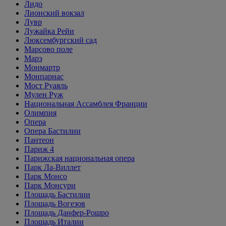
Лидо
Лионский вокзал
Лувр
Лужайка Рейи
Люксембургский сад
Марсово поле
Марэ
Монмартр
Монпарнас
Мост Руаяль
Мулен Руж
Национальная Ассамблея Франции
Олимпия
Опера
Опера Бастилии
Пантеон
Париж 4
Парижская национальная опера
Парк Ла-Виллет
Парк Монсо
Парк Монсури
Площадь Бастилии
Площадь Вогезов
Площадь Данфер-Рошро
Площадь Италии